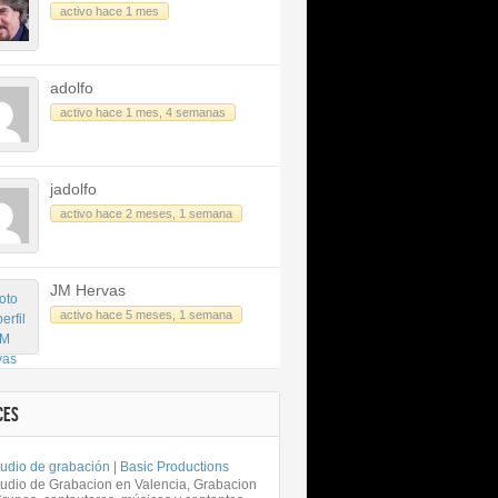
activo hace 1 mes
adolfo
activo hace 1 mes, 4 semanas
jadolfo
activo hace 2 meses, 1 semana
JM Hervas
activo hace 5 meses, 1 semana
CES
udio de grabación | Basic Productions
tudio de Grabacion en Valencia, Grabacion