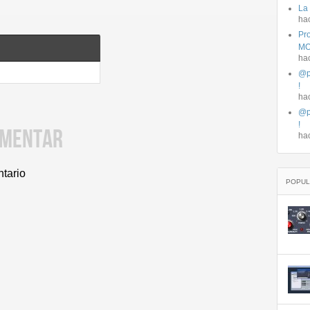
La
ha
Pro
MO
ha
@p
!
ha
@p
!
OMENTAR
ha
ntario
POPUL