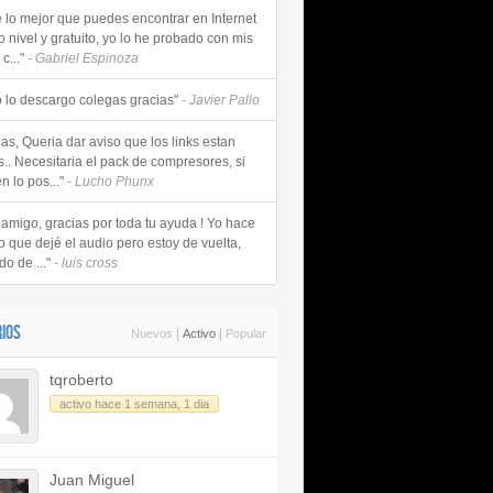
e lo mejor que puedes encontrar en Internet
o nivel y gratuito, yo lo he probado con mis
c..."
- Gabriel Espinoza
 lo descargo colegas gracias"
- Javier Pallo
as, Queria dar aviso que los links estan
s.. Necesitaria el pack de compresores, si
n lo pos..."
- Lucho Phunx
 amigo, gracias por toda tu ayuda ! Yo hace
o que dejé el audio pero estoy de vuelta,
do de ..."
- luis cross
IOS
|
|
Nuevos
Activo
Popular
tqroberto
activo hace 1 semana, 1 dia
Juan Miguel