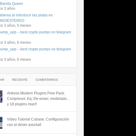
 Banda Queen
ce 3 años
blema al introducir las pistas en
NO/ESTEREO
ce 3 años, 5 meses
ump_upp – best crypto pumps on telegram
ce 3 años, 6 meses
ump_upp – best crypto pumps on telegram
ce 3 años, 6 meses
AR
RECIENTE
COMENTARIOS
Antress Modern Plugins Free Pack:
Compresor, Eq, De-esser, modelado…
y 18 plugins mas!!
Video Tutorial Cubase: Configuración
con el driver asio4all