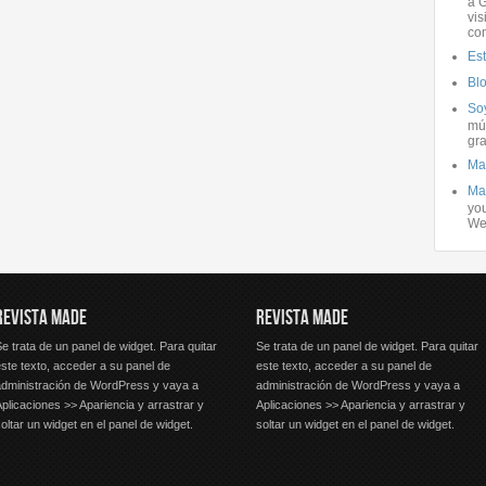
a G
vis
co
Es
Bl
Soy
mús
gra
Ma
Ma
you
We
REVISTA MADE
REVISTA MADE
e trata de un panel de widget. Para quitar
Se trata de un panel de widget. Para quitar
ste texto, acceder a su panel de
este texto, acceder a su panel de
administración de WordPress y vaya a
administración de WordPress y vaya a
plicaciones >> Apariencia y arrastrar y
Aplicaciones >> Apariencia y arrastrar y
oltar un widget en el panel de widget.
soltar un widget en el panel de widget.