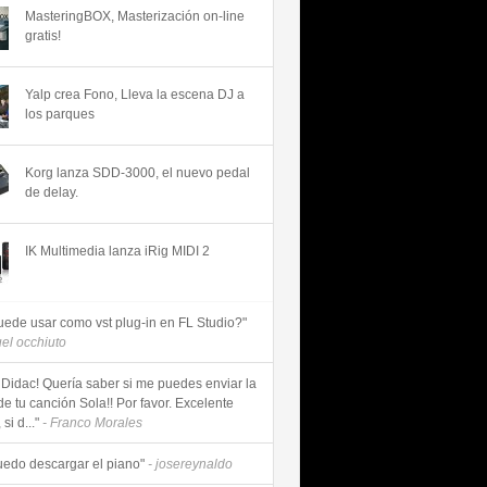
MasteringBOX, Masterización on-line
gratis!
Yalp crea Fono, Lleva la escena DJ a
los parques
Korg lanza SDD-3000, el nuevo pedal
de delay.
IK Multimedia lanza iRig MIDI 2
uede usar como vst plug-in en FL Studio?"
uel occhiuto
 Didac! Quería saber si me puedes enviar la
de tu canción Sola!! Por favor. Excelente
si d..."
- Franco Morales
uedo descargar el piano"
- josereynaldo