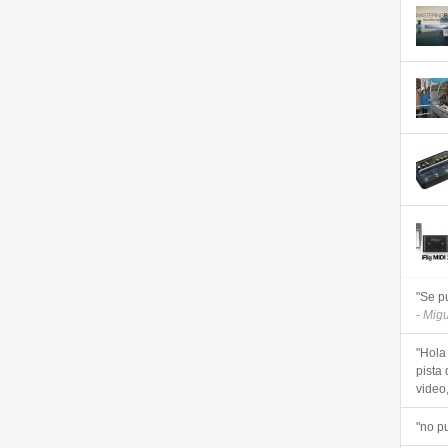
"Se p
- Mig
"Hola
pista 
video, 
"no p