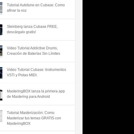
Tutorial Autotune en Cubase: Como
afinar la voz
Steinberg lanza Cubase FREE,
descárgalo gratis!
Video Tutorial Addictive Drums,
Creación de Baterías Sin Límites
Video Tutorial Cubase: Instrumentos
VSTi y Pistas MIDI.
MasteringBOX lanza la primera app
de Mastering para Android
Tutorial Masterización: Como
Masterizar tus temas GRATIS con
MasteringBOX