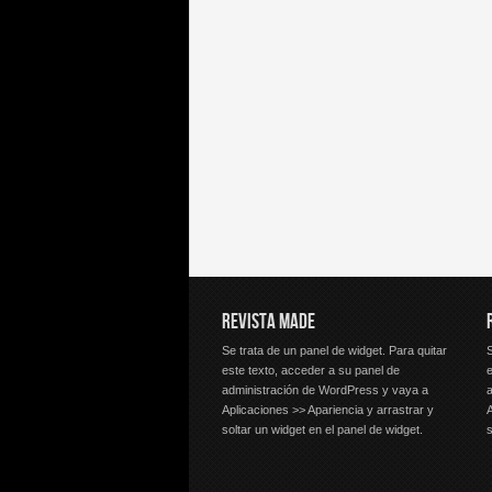
REVISTA MADE
Se trata de un panel de widget. Para quitar
S
este texto, acceder a su panel de
e
administración de WordPress y vaya a
Aplicaciones >> Apariencia y arrastrar y
A
soltar un widget en el panel de widget.
s