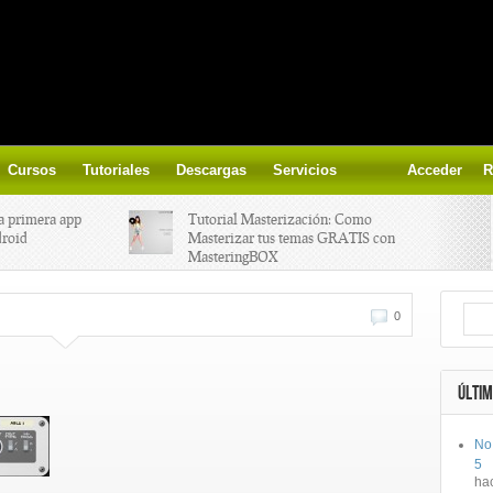
Cursos
Tutoriales
Descargas
Servicios
Acceder
R
a primera app
Tutorial Masterización: Como
droid
Masterizar tus temas GRATIS con
MasteringBOX
ización on-
Yalp crea Fono, Lleva la escena DJ a
0
los parques
 el nuevo
IK Multimedia lanza iRig MIDI 2
ÚLTIM
No
ts, aprende a
Ototo, crea musica con tu objeto
5
oces.
favorito!
ha