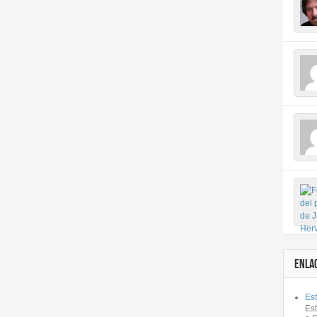
ENLA
Est
Es