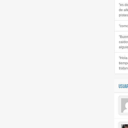
"es d
de alt
pistas 
"como
"Buen
caido
alguie
"Hola
tiemp
tratan
USUAR