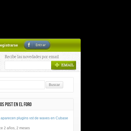
Entrar
egistrarse
Recibe las novedades por email
OS POST EN EL FORO
 aparecen plugins vst de waves en Cubase
ce 2 años, 2 meses