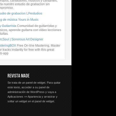
rupos, cantautores, músicos y cantantes,
ita nuestro estudio de grabacion sin
mpromiso.
tudio de grabacion LPestudios
og de música Yours in Music
 Guitarrista
Comunidad de guitarristas y
icos, aprende guitarra con vídeo lecciones
tuitas.
rcSoul | Sonorous Art Designer
steringBOX
Free On-line Mastering, Master
r tracks instantly for free with this great
b-app
REVISTA MADE
Se trata de un panel de widget. Para quitar
este texto, acceder a su panel de
administración de WordPress y vaya a
Aplicaciones >> Apariencia y arrastrar y
soltar un widget en el panel de widget.