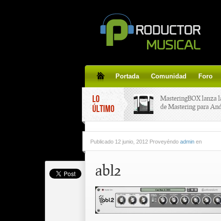
Portada
Comunidad
Foro
LO
MasteringBOX lanza l
de Mastering para An
ÚLTIMO
MasteringBOX, Master
Publicado
12 junio, 2012 Proveyéndo
admin
en
line gratis!
abl2
Korg lanza SDD-3000,
pedal de delay.
Tutorial de CLA Effec
aplicar efectos a tus v