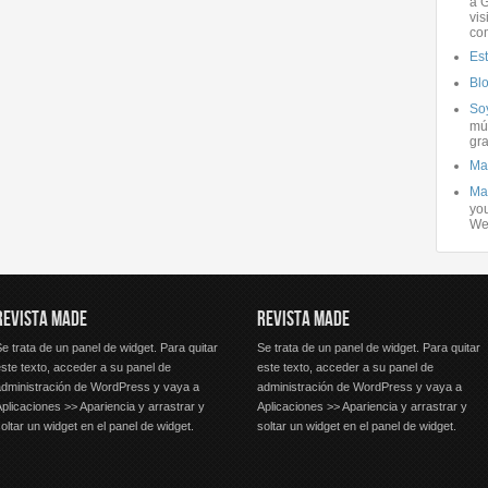
a G
vis
co
Es
Bl
Soy
mús
gra
Ma
Ma
you
We
REVISTA MADE
REVISTA MADE
e trata de un panel de widget. Para quitar
Se trata de un panel de widget. Para quitar
ste texto, acceder a su panel de
este texto, acceder a su panel de
administración de WordPress y vaya a
administración de WordPress y vaya a
plicaciones >> Apariencia y arrastrar y
Aplicaciones >> Apariencia y arrastrar y
oltar un widget en el panel de widget.
soltar un widget en el panel de widget.