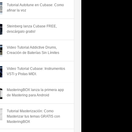
Tutorial Autotune en Cubase: Como
afinar la voz
Steinberg lanza Cubase FREE,
descárgalo gratis!
Video Tutorial Addictive Drums,
Creación de Baterías Sin Límites
Video Tutorial Cubase: Instrumentos
VSTi y Pistas MIDI.
MasteringBOX lanza la primera app
de Mastering para Android
Tutorial Masterización: Como
Masterizar tus temas GRATIS con
MasteringBOX