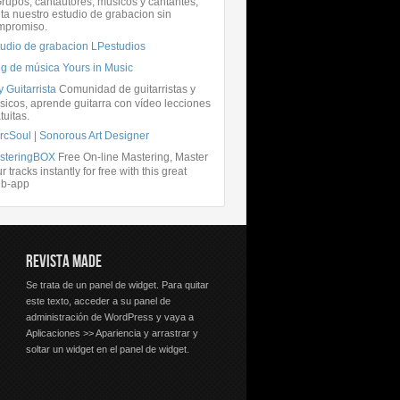
rupos, cantautores, músicos y cantantes,
ita nuestro estudio de grabacion sin
mpromiso.
tudio de grabacion LPestudios
og de música Yours in Music
 Guitarrista
Comunidad de guitarristas y
icos, aprende guitarra con vídeo lecciones
tuitas.
rcSoul | Sonorous Art Designer
steringBOX
Free On-line Mastering, Master
r tracks instantly for free with this great
b-app
REVISTA MADE
Se trata de un panel de widget. Para quitar
este texto, acceder a su panel de
administración de WordPress y vaya a
Aplicaciones >> Apariencia y arrastrar y
soltar un widget en el panel de widget.