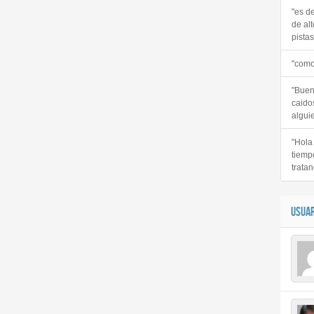
"es d
de alt
pistas 
"como
"Buen
caido
alguie
"Hola
tiemp
tratan
USUAR