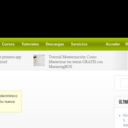
Cursos
Tutoriales
Descargas
Servicios
Acceder
R
a primera app
Tutorial Masterización: Como
droid
Masterizar tus temas GRATIS con
MasteringBOX
ización on-
Yalp crea Fono, Lleva la escena DJ a
los parques
electrónico
 el nuevo
IK Multimedia lanza iRig MIDI 2
ÚLTIM
 tu nueva
No
ts, aprende a
Ototo, crea musica con tu objeto
5
oces.
favorito!
ha