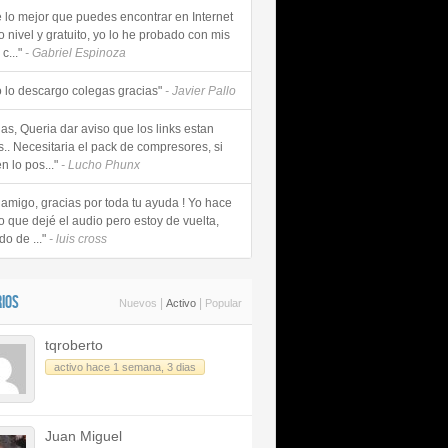
e lo mejor que puedes encontrar en Internet
o nivel y gratuito, yo lo he probado con mis
c..."
- Gabriel Espinoza
 lo descargo colegas gracias"
- Javier Pallo
as, Queria dar aviso que los links estan
s.. Necesitaria el pack de compresores, si
n lo pos..."
- Lucho Phunx
 amigo, gracias por toda tu ayuda ! Yo hace
o que dejé el audio pero estoy de vuelta,
do de ..."
- luis cross
IOS
|
|
Nuevos
Activo
Popular
tqroberto
activo hace 1 semana, 3 dias
Juan Miguel