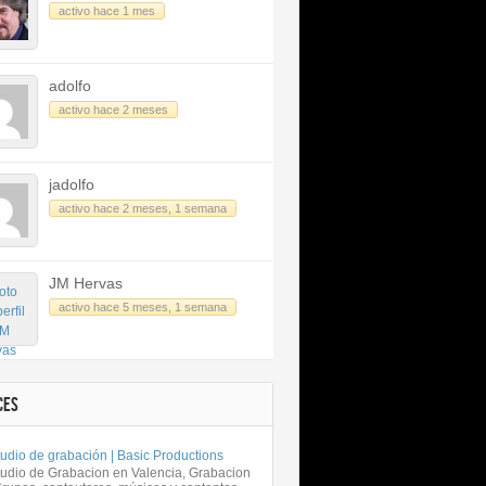
activo hace 1 mes
adolfo
activo hace 2 meses
jadolfo
activo hace 2 meses, 1 semana
JM Hervas
activo hace 5 meses, 1 semana
CES
udio de grabación | Basic Productions
tudio de Grabacion en Valencia, Grabacion