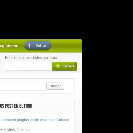
Entrar
egistrarse
Recibe las novedades por email
OS POST EN EL FORO
 aparecen plugins vst de waves en Cubase
ce 2 años, 2 meses