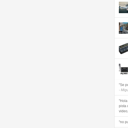
"Se p
- Mig
"Hola
pista 
video, 
"no p