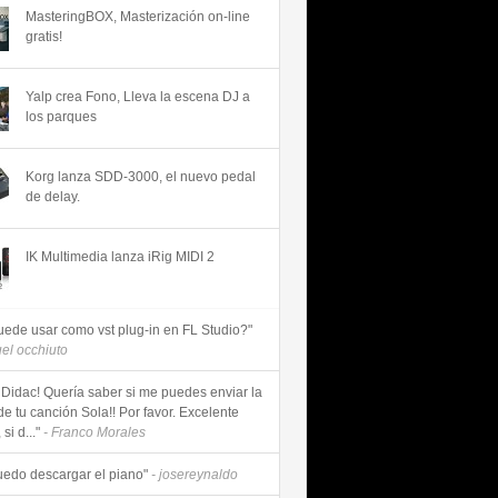
MasteringBOX, Masterización on-line
gratis!
Yalp crea Fono, Lleva la escena DJ a
los parques
Korg lanza SDD-3000, el nuevo pedal
de delay.
IK Multimedia lanza iRig MIDI 2
uede usar como vst plug-in en FL Studio?"
uel occhiuto
 Didac! Quería saber si me puedes enviar la
de tu canción Sola!! Por favor. Excelente
si d..."
- Franco Morales
uedo descargar el piano"
- josereynaldo