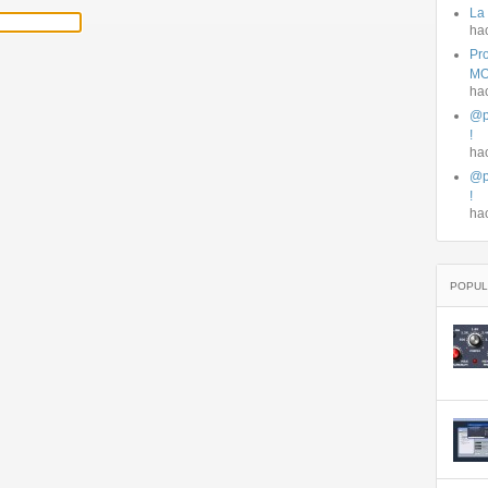
La
ha
Pro
MO
ha
@p
!
ha
@p
!
ha
POPUL