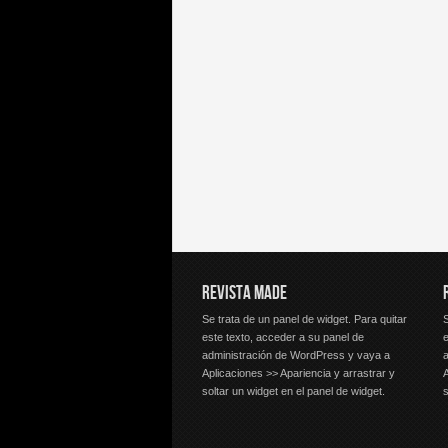
REVISTA MADE
Se trata de un panel de widget. Para quitar
S
este texto, acceder a su panel de
e
administración de WordPress y vaya a
Aplicaciones >> Apariencia y arrastrar y
A
soltar un widget en el panel de widget.
s