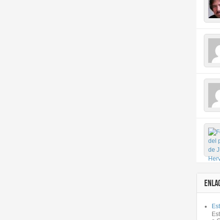
ENLA
Est
Es