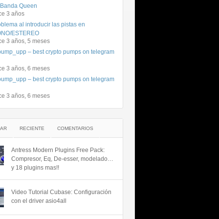
 Banda Queen
ce 3 años
blema al introducir las pistas en
NO/ESTEREO
ce 3 años, 5 meses
ump_upp – best crypto pumps on telegram
ce 3 años, 6 meses
ump_upp – best crypto pumps on telegram
ce 3 años, 6 meses
AR
RECIENTE
COMENTARIOS
Antress Modern Plugins Free Pack:
Compresor, Eq, De-esser, modelado…
y 18 plugins mas!!
Video Tutorial Cubase: Configuración
con el driver asio4all