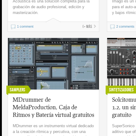
Acoustica es una solución completa para la
Imago es un 
grabación de audio profesional, edición y
para el auto
masterización.
y bajos rítmi
(+ más
1 comment
2 comments
Samplers
Sintetizadores
MDrummer de
Solcitomu
MeldaProduction, Caja de
1.2, un si
Ritmos y Batería virtual gratuitos
gratuito
MDrummer es un instrumento virtual dedicado
SuperSonico 1
a la creación rítmica y percutiva, con una
aditivo que o