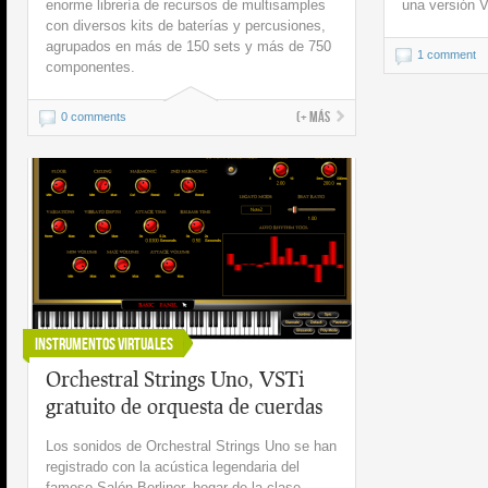
enorme librería de recursos de multisamples
una versión V
con diversos kits de baterías y percusiones,
agrupados en más de 150 sets y más de 750
1 comment
componentes.
(+ más
0 comments
Instrumentos Virtuales
Orchestral Strings Uno, VSTi
gratuito de orquesta de cuerdas
Los sonidos de Orchestral Strings Uno se han
registrado con la acústica legendaria del
famoso Salón Berliner, hogar de la clase