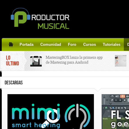
Portada
Comunidad
Foro
Cursos
Tutoriales
LO
MasteringBOX lanza la primera app
de Mastering para Android
ÚLTIMO
MasteringBOX, Masterización on-
DESCARGAS
line gratis!
Korg lanza SDD-3000, el nuevo
pedal de delay.
Tutorial de CLA Effects, aprende a
aplicar efectos a tus voces.