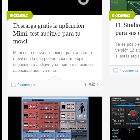
Descargas
Descargas
FL Studio
Descarga gratis la aplicación
para sus 
Mimi, test auditivo para tu
móvil.
Ya es posible
versión 12 al
Mimi es la nueva aplicación gratuita para tu
si estás regi
móvil con la que podrás hacer tu propio
seguimiento auditivo y comprobar si pierdes
capacidad auditiva o no.
4 comments
(+ más
0 comments