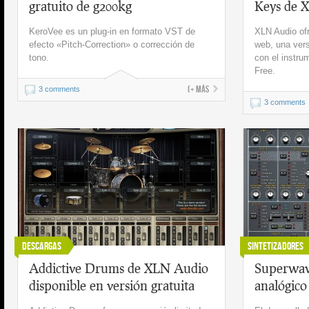
gratuito de g200kg
Keys de 
KeroVee es un plug-in en formato VST de
XLN Audio ofr
efecto «Pitch-Correction» o corrección de
web, una vers
tono.
con el instru
Free.
(+ más
3 comments
3 comments
Descargas
Sintetizadores
Addictive Drums de XLN Audio
Superwave
disponible en versión gratuita
analógico