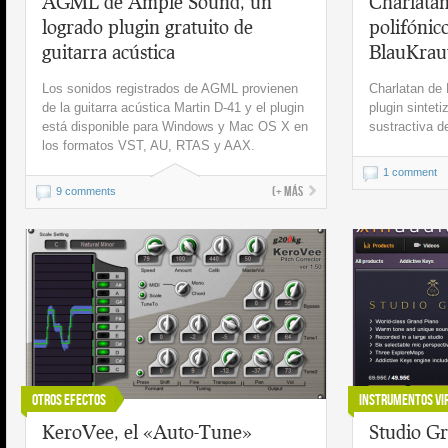
AGML de Ample Sound, un
Charlatan
logrado plugin gratuito de
polifónic
guitarra acústica
BlauKrau
Los sonidos registrados de AGML provienen
Charlatan de
de la guitarra acústica Martin D-41 y el plugin
plugin sintet
está disponible para Windows y Mac OS X en
sustractiva d
los formatos VST, AU, RTAS y AAX.
1 comment
(+ más
9 comments
Otros Efectos
Instrumentos Vi
KeroVee, el «Auto-Tune»
Studio Gr