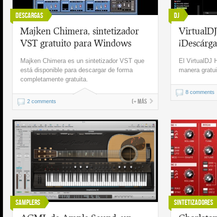
Descargas
DJ
Majken Chimera, sintetizador
VirtualD
VST gratuito para Windows
¡Descárgal
Majken Chimera es un sintetizador VST que
El VirtualDJ 
está disponible para descargar de forma
manera gratui
completamente gratuita.
8 comments
(+ más
2 comments
Samplers
Sintetizadores