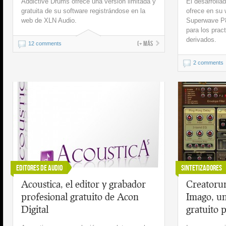
Addictive Drums ofrece una versión limitada y
El desarroll
gratuita de su software registrándose en la
ofrece en su 
web de XLN Audio.
Superwave P
para los prac
derivados.
(+ más
12 comments
2 comments
Editores de audio
Sintetizadores
Acoustica, el editor y grabador
Creatoru
profesional gratuito de Acon
Imago, un
Digital
gratuito 