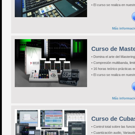
• El curso se realiza en nuest
Más informació
Curso de Maste
• Domina el arte del Mastering
• Compresión multibanda, limit
• 16 horas teórico prácticas 
• El curso se realiza en nuest
Más informació
Curso de Cuba
• Control total sobre las fun
• Cuantización audio, Variaudi