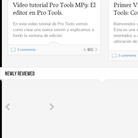
Video tutorial Pro Tools MP9: El
Primer Vi
editor en Pro Tools.
Tools: Co
En este video tutorial de Pro Tools vemos
Bienvenidos a
como crear una nueva sesión y explicamos a
Esta es una s
fondo la ventana de edición.
orientados a 
utilización d
(+ más
3 comments
3 comments
NEWLY REVIEWED