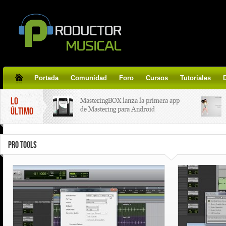
Portada
Comunidad
Foro
Cursos
Tutoriales
LO
MasteringBOX lanza la primera app
de Mastering para Android
ÚLTIMO
MasteringBOX, Masterización on-
PRO TOOLS
line gratis!
Korg lanza SDD-3000, el nuevo
pedal de delay.
Tutorial de CLA Effects, aprende a
aplicar efectos a tus voces.