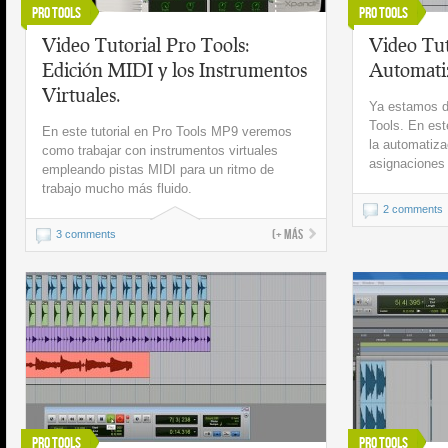
Pro Tools
Pro Tools
Video Tutorial Pro Tools:
Video Tut
Edición MIDI y los Instrumentos
Automati
Virtuales.
Ya estamos de
Tools. En est
En este tutorial en Pro Tools MP9 veremos
la automatiza
como trabajar con instrumentos virtuales
asignaciones
empleando pistas MIDI para un ritmo de
trabajo mucho más fluido.
2 comments
(+ más
3 comments
Pro Tools
Pro Tools