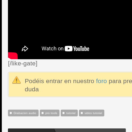
[/like-gate]
Podéis entrar en nuestro
foro
para pre
duda
Grabacion audio
pro tools
tutorial
video tutorial