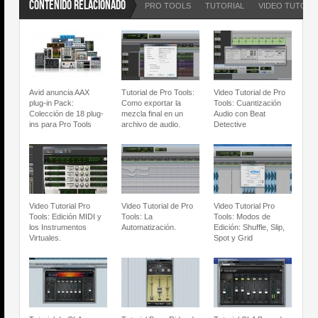
CONTENIDO RELACIONADO
PRO TOOLS
TUTORIAL
VIDEO TUTORI
Avid anuncia AAX
Tutorial de Pro Tools:
Video Tutorial de Pro
plug-in Pack:
Como exportar la
Tools: Cuantización
Colección de 18 plug-
mezcla final en un
Audio con Beat
ins para Pro Tools
archivo de audio.
Detective
Video Tutorial Pro
Video Tutorial de Pro
Video Tutorial Pro
Tools: Edición MIDI y
Tools: La
Tools: Modos de
los Instrumentos
Automatización.
Edición: Shuffle, Slip,
Virtuales.
Spot y Grid