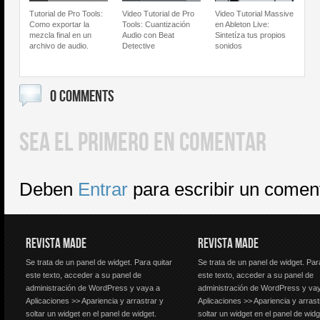
Tutorial de Pro Tools:
Video Tutorial de Pro
Video Tutorial Massive
Como exportar la
Tools: Cuantización
en Ableton Live:
mezcla final en un
Audio con Beat
Sintetíza tus propios
archivo de audio.
Detective
sonidos
0 COMMENTS
SEA EL PRIMERO EN COMENTAR
Deben
Entrar
para escribir un comen
REVISTA MADE
REVISTA MADE
Se trata de un panel de widget. Para quitar
Se trata de un panel de widget. Par
este texto, acceder a su panel de
este texto, acceder a su panel de
administración de WordPress y vaya a
administración de WordPress y va
Aplicaciones >> Apariencia y arrastrar y
Aplicaciones >> Apariencia y arrast
soltar un widget en el panel de widget.
soltar un widget en el panel de widg