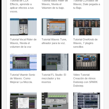
Tutorial de CLA
Tutorial Bass Rider de
Tutorial CLA Bass de
Effects, aprende a
Waves, Nivela el
Waves; Dale pegada a
aplicar efectos a tus
Volumen de tu bajo.
tu Bajo.
voces.
Tutorial Vocal Rider de
Tutorial Waves Tune,
Tutorial OneKnob de
Waves, Nivela el
afinador para la voz.
Waves, 7 plugins
volumen de la voz
sencillos
Tutorial Vitamin Sonic
Tutorial FL Studio: El
Video Tutorial:
de Waves: Como
mezclador y los
Creación de ritmos
Mejorar La Mezcla.
insertos
Dubstep con SPARK
Dubstep.