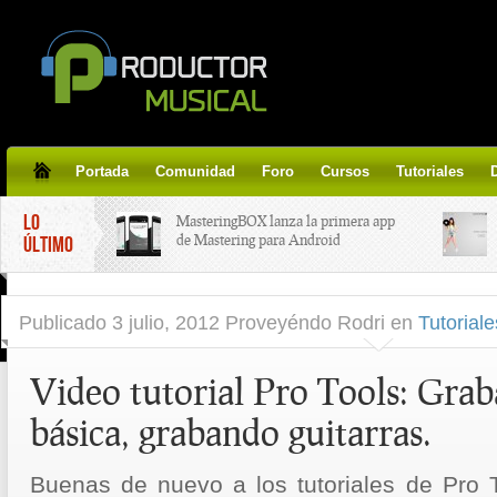
Portada
Comunidad
Foro
Cursos
Tutoriales
LO
MasteringBOX lanza la primera app
de Mastering para Android
ÚLTIMO
MasteringBOX, Masterización on-
Publicado
3 julio, 2012 Proveyéndo Rodri
en
Tutoriale
line gratis!
Video tutorial Pro Tools: Grab
Korg lanza SDD-3000, el nuevo
pedal de delay.
básica, grabando guitarras.
Tutorial de CLA Effects, aprende a
aplicar efectos a tus voces.
Buenas de nuevo a los tutoriales de Pro To