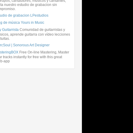
rupos, cantautores, músicos y cantantes,
ita nuestro estudio de grabacion sin
mpromiso.
tudio de grabacion LPestudios
og de música Yours in Music
 Guitarrista
Comunidad de guitarristas y
icos, aprende guitarra con vídeo lecciones
tuitas.
rcSoul | Sonorous Art Designer
steringBOX
Free On-line Mastering, Master
r tracks instantly for free with this great
b-app