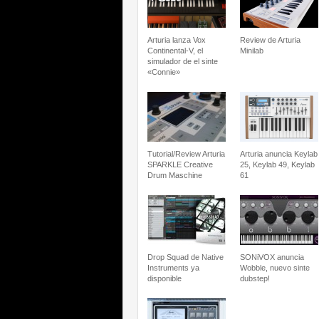
Arturia lanza Vox
Review de Arturia
Continental-V, el
Minilab
simulador de el sinte
«Connie»
Tutorial/Review Arturia
Arturia anuncia Keylab
SPARKLE Creative
25, Keylab 49, Keylab
Drum Maschine
61
Drop Squad de Native
SONiVOX anuncia
Instruments ya
Wobble, nuevo sinte
disponible
dubstep!