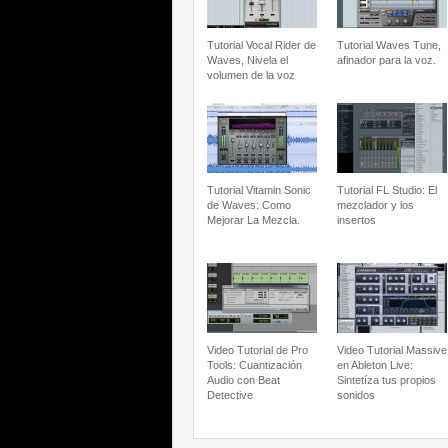
Tutorial Vocal Rider de
Tutorial Waves Tune,
Waves, Nivela el
afinador para la voz.
volumen de la voz
Tutorial Vitamin Sonic
Tutorial FL Studio: El
de Waves: Como
mezclador y los
Mejorar La Mezcla.
insertos
Video Tutorial de Pro
Video Tutorial Massive
Tools: Cuantización
en Ableton Live:
Audio con Beat
Sintetíza tus propios
Detective
sonidos