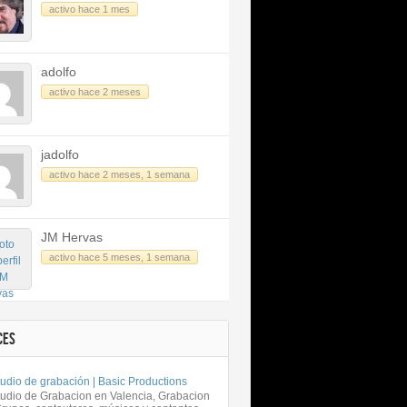
activo hace 1 mes
adolfo
activo hace 2 meses
jadolfo
activo hace 2 meses, 1 semana
JM Hervas
activo hace 5 meses, 1 semana
CES
udio de grabación | Basic Productions
tudio de Grabacion en Valencia, Grabacion