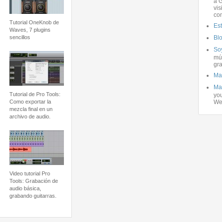
a G
vis
co
Tutorial OneKnob de
Es
Waves, 7 plugins
sencillos
Bl
Soy
mús
gra
Ma
Ma
Tutorial de Pro Tools:
you
Como exportar la
We
mezcla final en un
archivo de audio.
Video tutorial Pro
Tools: Grabación de
audio básica,
grabando guitarras.