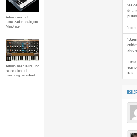
"es d
de alt
pistas 
Arturia lanza el
sintetizador analógico
MiniBrute
"como
"Buen
caido
alguie
"Hola
Arturia lanza iMini, una
tiemp
recreación del
tratan
minimoog para iPad.
USUAR