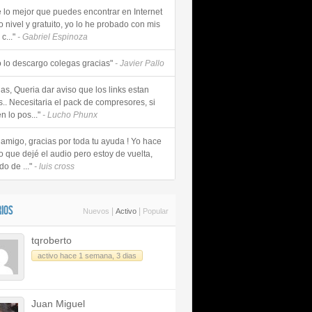
e lo mejor que puedes encontrar en Internet
o nivel y gratuito, yo lo he probado con mis
c..."
- Gabriel Espinoza
 lo descargo colegas gracias"
- Javier Pallo
as, Queria dar aviso que los links estan
s.. Necesitaria el pack de compresores, si
n lo pos..."
- Lucho Phunx
 amigo, gracias por toda tu ayuda ! Yo hace
o que dejé el audio pero estoy de vuelta,
do de ..."
- luis cross
IOS
|
|
Nuevos
Activo
Popular
tqroberto
activo hace 1 semana, 3 dias
Juan Miguel