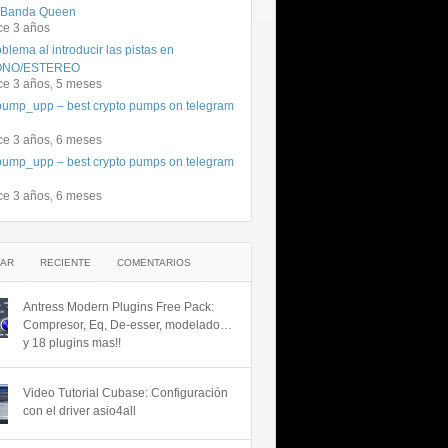
 Banda Queen
ce 3 años
blema al introducir las pistas en
NO/ESTEREO
ce 3 años, 5 meses
ump_upp – best crypto pumps on telegram
ce 3 años, 6 meses
ump_upp – best crypto pumps on telegram
ce 3 años, 6 meses
AR
RECIENTE
COMENTARIOS
Antress Modern Plugins Free Pack:
Compresor, Eq, De-esser, modelado…
y 18 plugins mas!!
Video Tutorial Cubase: Configuración
con el driver asio4all