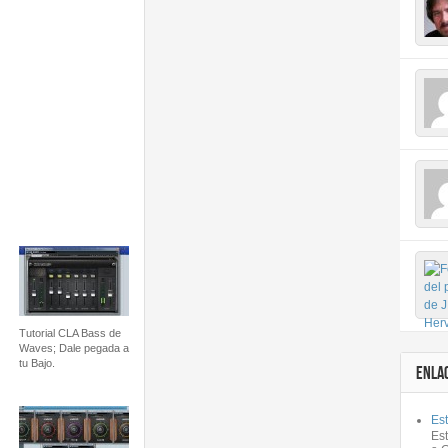
Tutorial CLA Bass de
Waves; Dale pegada a
tu Bajo.
ENLA
Est
Es