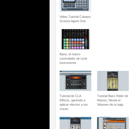
Video Tutorial Cubase:
Groove Agent One
Base, el nuevo
controlador de Livid
Instruments
Tutorial de CLA
Tutorial Bass Rider de
Effects, aprende a
Waves, Nivela el
aplicar efectos a tus
Volumen de tu bajo.
voces.