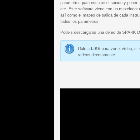
parametros para esculpir el sonido y poner 
etc. Este software viene con un mezclador d
así como el mapeo de salida de cada instru
todos los parametros.
Podéis descargaros una demo de SPARK 
Dale a
LIKE
para ver el vídeo, si
vídeos directamente.