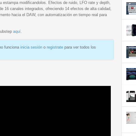
tu estampa modificandolos. Efectos de ruido, LFO rate y depth,
e 16 canales integrados, ofreciendo 14 efectos de alta calidad,
mento hacia el DAW, con automatización en tiempo real para
Dubstep
aquí
.
 no funciona
inicia sesión
o
registrate
para ver todos los