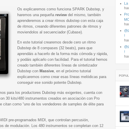
La
ha
Os explicaremos como funciona SPARK Dubstep, y
Pro
haremos una pequeña
review
del mismo, también
MO
aprenderemos a crear ritmos dubstep con esta caja
ha
de ritmos, creando diferentes patrones de ritmos y
@p
moviendolos al secuenciador (Cubase).
!
ha
En este tutorial crearemos desde cero un ritmo
@p
Dubstep de 8 compases (32 beats), para que
!
aprendáis a hacerlo de la forma más cómoda y rápida,
ha
y podáis aplicarlo con facilidad. Para el tutorial hemos
creado también diferentes líneas de sintetizador
Dubstep con
Massive
, en el próximo tutorial
POPUL
explicaremos como crear esas líneas melódicas para
conseguir ese sonido potente Dubstep.
tmos para los productores Dubstep más exigentes, cuenta con
 con 30 kits/480 instrumentos creados en asociación con Pro
e citan como “uno de los vendedores de samples de élite para
MIDI pre-programados MIDI, que controlan percusión,
iltros de modulación. Los 480 instrumentos se completan con 12