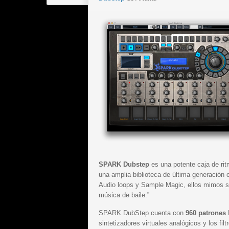
SPARK Dubstep
es una potente caja de ri
una amplia biblioteca de última generación
Audio loops y Sample Magic, ellos mimos s
música de baile.”
SPARK DubStep cuenta con
960 patrones
sintetizadores virtuales analógicos y los f