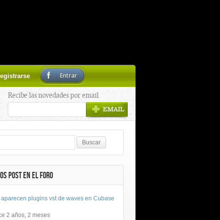
Entrar
egistrarse
Recibe las novedades por email
OS POST EN EL FORO
 aparecen plugins vst de waves en Cubase
ce 2 años, 2 meses