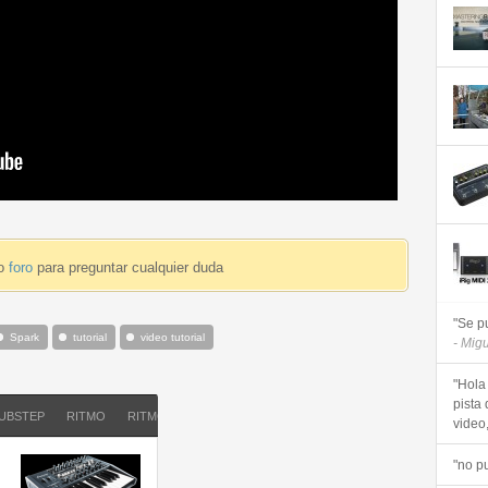
ro
foro
para preguntar cualquier duda
"Se p
Spark
tutorial
video tutorial
- Mig
"Hola
pista 
UBSTEP
RITMO
RITMOS
TUTORIAL
VIDEO TUTORIAL
video, 
"no p