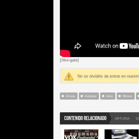
[/like-gate]
No os olvidéis de entrar en nuest
Arturia
dubstep
ritmo
Ritmos
CONTENIDO RELACIONADO
ARTURIA
D