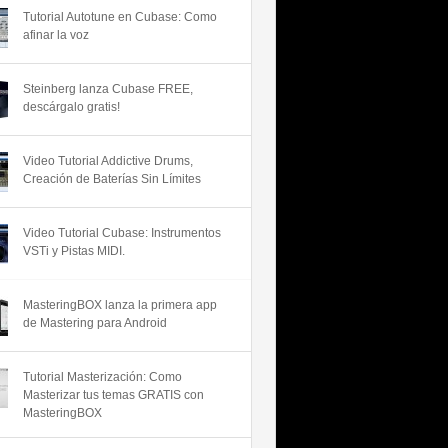
Tutorial Autotune en Cubase: Como
afinar la voz
Steinberg lanza Cubase FREE,
descárgalo gratis!
Video Tutorial Addictive Drums,
Creación de Baterías Sin Límites
Video Tutorial Cubase: Instrumentos
VSTi y Pistas MIDI.
MasteringBOX lanza la primera app
de Mastering para Android
Tutorial Masterización: Como
Masterizar tus temas GRATIS con
MasteringBOX