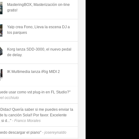
MasteringBOX, Masterización on-line
gratis!
Yalp crea Fono, Lleva la escena DJ a
los parques
Korg lanza SDD-3000, el nuevo pedal
de delay.
IK Multimedia lanza iRig MIDI 2
uede usar como vst plug-in en FL Studio?"
uel occhiuto
 Didac! Quería saber si me puedes enviar la
de tu canción Sola!! Por favor. Excelente
si d..."
- Franco Morales
uedo descargar el piano"
- josereynaldo