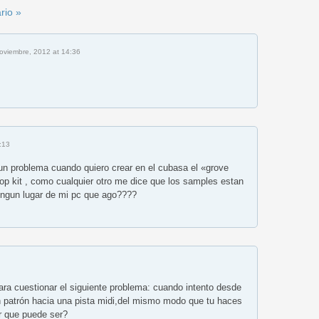
rio »
oviembre, 2012 at 14:36
:13
n problema cuando quiero crear en el cubasa el «grove
op kit , como cualquier otro me dice que los samples estan
ningun lugar de mi pc que ago????
ara cuestionar el siguiente problema: cuando intento desde
patrón hacia una pista midi,del mismo modo que tu haces
or que puede ser?