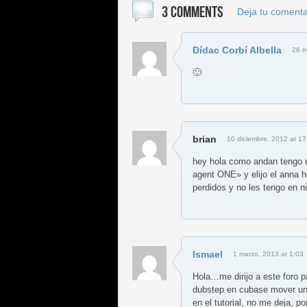
3 COMMENTS
Deja tu comenta
Dídac Corbí Albella
26 n
🙂
brian
10 diciembre, 2012 at 17
hey hola como andan tengo u
agent ONE» y elijo el anna h
perdidos y no les tengo en 
Ismael
1 marzo, 2013 at 1:03
Hola…me dirijo a este foro p
dubstep en cubase mover un 
en el tutorial, no me deja, p