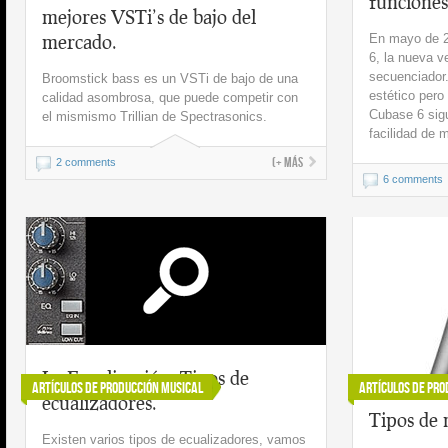
funciones
mejores VSTi’s de bajo del
mercado.
En mayo de 2
6, la nueva v
secuenciador.
Broomstick bass es un VSTi de bajo de una
estético pero
calidad asombrosa, que puede competir con
Cubase 6 sig
el mismismo Trillian de Spectrasonics.
facilidad de 
(+ más
2 comments
6 comments
La Ecualización: Tipos de
Artículos de Producción Musical
Artículos de Pro
ecualizadores.
Tipos de 
Existen varios tipos de ecualizadores, vamos