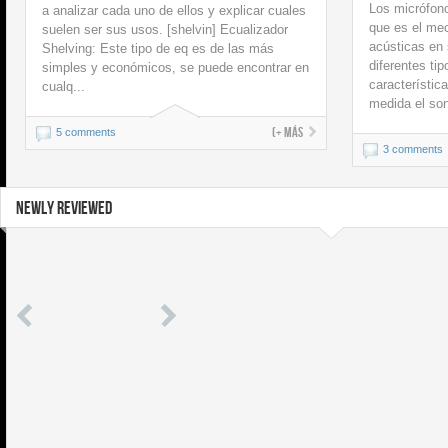
Los micrófono
a analizar cada uno de ellos y explicar cuales
que es el me
suelen ser sus usos. [shelvin] Ecualizador
acústicas en 
Shelving: Este tipo de eq es de las más
diferentes ti
simples y económicos, se puede encontrar en
característic
cualq...
medida el son
(+ más
5 comments
3 comments
NEWLY REVIEWED