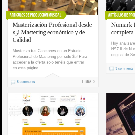
Artículos de Producción Musical
Artículos de Pro
Masterización Profesional desde
Numark N
$5! Mastering económico y de
completa
Calidad
Hoy analizar
NS7 II de Num
Masteriza tus Canciones en un Estudio
original de S
Profesional de Mastering por solo $5! Para
acceder a la oferta solo tenéis que entrar
en esta página
3 comments
(+ más
5 comments