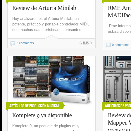
Review de Arturia Minilab
RME Anunc
MADIfac
Hoy analizaremos el Arturia Minilab, un
potente, práctico y portable controlador MIDI,
Rme informa 
con muchas características interesantes.
estará dispon
(+ más
2 comments
0 comments
Artículos de Producción Musical
Artículos de Pro
Komplete 9 ya disponible
Review d
Mapper V
Komplete 9, un paquete de plugins muy
voces y gu