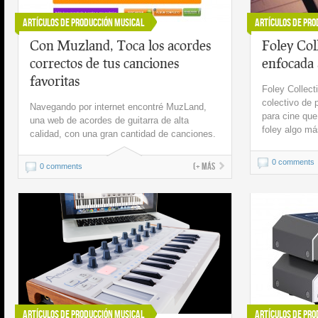
Artículos de Producción Musical
Artículos de Pro
Con Muzland, Toca los acordes
Foley Coll
correctos de tus canciones
enfocada 
favoritas
Foley Collect
colectivo de 
Navegando por internet encontré MuzLand,
para cine que
una web de acordes de guitarra de alta
foley algo má
calidad, con una gran cantidad de canciones.
0 comments
(+ más
0 comments
Artículos de Producción Musical
Artículos de Pro