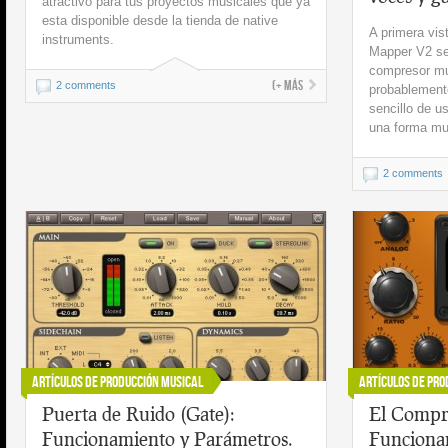
atractivo para tus proyectos musicales que ya
esta disponible desde la tienda de native
A primera vis
instruments.
Mapper V2 se
compresor mul
(+ más
2 comments
probablement
sencillo de u
una forma muy
2 comments
Artículos de Producción Musical
Artículos de Pro
Puerta de Ruido (Gate):
El Compr
Funcionamiento y Parámetros.
Funciona