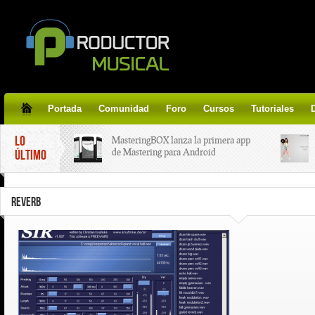
Portada
Comunidad
Foro
Cursos
Tutoriales
LO
MasteringBOX lanza la primera app
de Mastering para Android
ÚLTIMO
MasteringBOX, Masterización on-
REVERB
line gratis!
Korg lanza SDD-3000, el nuevo
pedal de delay.
Tutorial de CLA Effects, aprende a
aplicar efectos a tus voces.