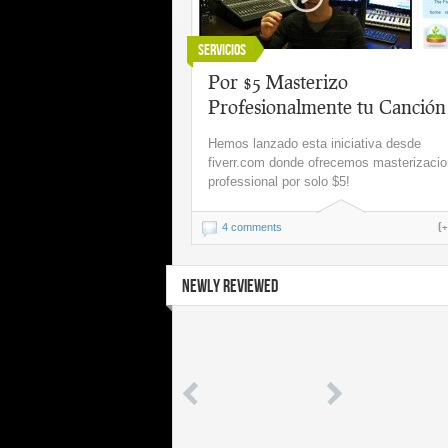
Servicios
Por $5 Masterizo
Profesionalmente tu Canción
Hemos lanzado esta iniciativa desde
fiverr.com donde ofrecemos masterizacio
professional por solo $5!
(
4 comments
NEWLY REVIEWED