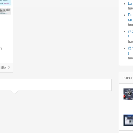
La
ha
Pro
MO
ha
@p
!
ha
n
@p
!
ha
+ más
POPUL