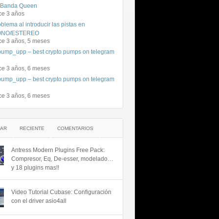
 Banda Queen
ce 3 años
blema al introducir las pistas en
NO/ESTEREO
ce 3 años, 5 meses
ump_upp – best crypto pumps on telegram
ce 3 años, 6 meses
ump_upp – best crypto pumps on telegram
ce 3 años, 6 meses
AR
RECIENTE
COMENTARIOS
Antress Modern Plugins Free Pack:
Compresor, Eq, De-esser, modelado…
y 18 plugins mas!!
Video Tutorial Cubase: Configuración
con el driver asio4all