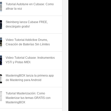
Tutorial Autotune en Cubase: Como
afinar la voz
Steinberg lanza Cubase FREE,
descárgalo gratis!
Video Tutorial Addictive Drums,
Creación de Baterías Sin Límites
Video Tutorial Cubase: Instrumentos
VSTi y Pistas MIDI.
MasteringBOX lanza la primera app
de Mastering para Android
Tutorial Masterización: Como
Masterizar tus temas GRATIS con
MasteringBOX