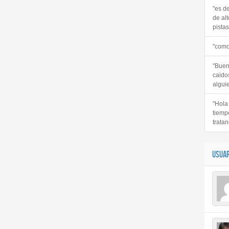
"es d
de alt
pistas 
"como
"Buen
caido
alguie
"Hola
tiemp
tratan
USUAR