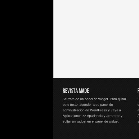
REVISTA MADE
Se trata de un panel de widget. Para quitar
S
este texto, acceder a su panel de
e
administración de WordPress y vaya a
Aplicaciones >> Apariencia y arrastrar y
A
soltar un widget en el panel de widget.
s