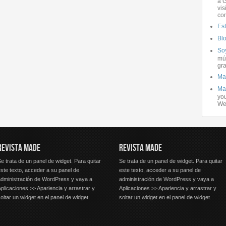
a G
vis
co
Es
Bl
Soy
mús
gra
Ma
Ma
you
We
REVISTA MADE
REVISTA MADE
e trata de un panel de widget. Para quitar
Se trata de un panel de widget. Para quitar
ste texto, acceder a su panel de
este texto, acceder a su panel de
administración de WordPress y vaya a
administración de WordPress y vaya a
plicaciones >> Apariencia y arrastrar y
Aplicaciones >> Apariencia y arrastrar y
oltar un widget en el panel de widget.
soltar un widget en el panel de widget.