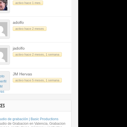
activo hace 1 mes
adolfo
activo hace 2 meses
jadolfo
activo hace 2 meses, 1 semana
JM Hervas
activo hace 5 meses, 1 semana
CES
udio de grabación | Basic Productions
tudio de Grabacion en Valencia, Grabacion