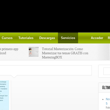
Cursos
Tutoriales
Descargas
Servicios
Acceder
R
a primera app
Tutorial Masterización: Como
droid
Masterizar tus temas GRATIS con
MasteringBOX
ización on-
Yalp crea Fono, Lleva la escena DJ a
los parques
 el nuevo
IK Multimedia lanza iRig MIDI 2
ÚLTIM
No
ts, aprende a
Ototo, crea musica con tu objeto
5
oces.
favorito!
ha