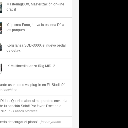
MasteringBOX, Masterización on-line
gratis!
Yalp crea Fono, Lleva la escena DJ a
los parques
Korg lanza SDD-3000, el nuevo pedal
de delay.
IK Multimedia lanza iRig MIDI 2
uede usar como vst plug-in en FL Studio?"
uel occhiuto
 Didac! Quería saber si me puedes enviar la
de tu canción Sola!! Por favor. Excelente
si d..."
- Franco Morales
uedo descargar el piano"
- josereynaldo