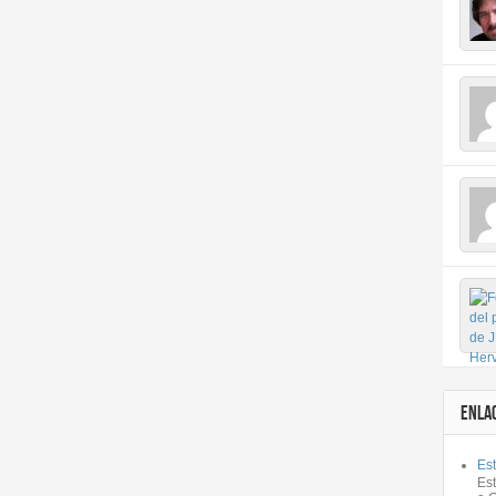
ENLA
Est
Es