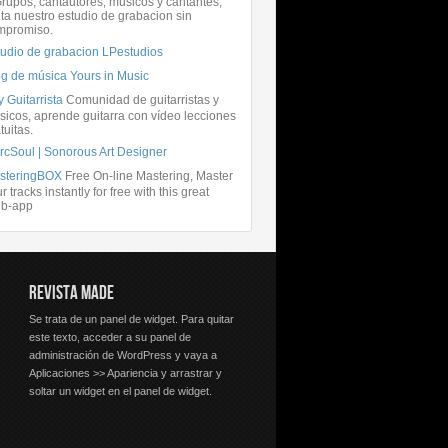
rupos, cantautores, músicos y cantantes,
ita nuestro estudio de grabacion sin
mpromiso.
tudio de grabacion LPestudios
og de música Yours in Music
 Guitarrista
Comunidad de guitarristas y
icos, aprende guitarra con vídeo lecciones
tuitas.
rcSoul | Sonorous Art Designer
steringBOX
Free On-line Mastering, Master
r tracks instantly for free with this great
b-app
REVISTA MADE
Se trata de un panel de widget. Para quitar
este texto, acceder a su panel de
administración de WordPress y vaya a
Aplicaciones >> Apariencia y arrastrar y
soltar un widget en el panel de widget.