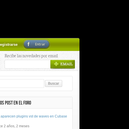
Entrar
egistrarse
Recibe las novedades por email
OS POST EN EL FORO
 aparecen plugins vst de waves en Cubase
ce 2 años, 2 meses