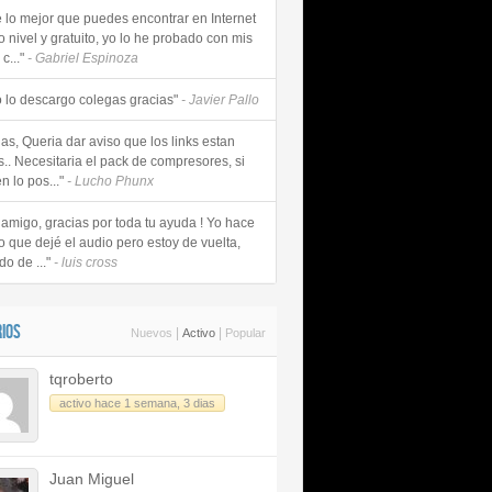
e lo mejor que puedes encontrar en Internet
o nivel y gratuito, yo lo he probado con mis
c..."
- Gabriel Espinoza
 lo descargo colegas gracias"
- Javier Pallo
as, Queria dar aviso que los links estan
s.. Necesitaria el pack de compresores, si
n lo pos..."
- Lucho Phunx
 amigo, gracias por toda tu ayuda ! Yo hace
o que dejé el audio pero estoy de vuelta,
do de ..."
- luis cross
IOS
|
|
Nuevos
Activo
Popular
tqroberto
activo hace 1 semana, 3 dias
Juan Miguel