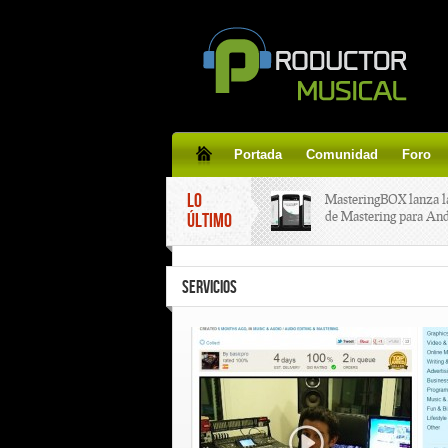
Portada
Comunidad
Foro
LO
MasteringBOX lanza l
de Mastering para An
ÚLTIMO
MasteringBOX, Master
SERVICIOS
line gratis!
Korg lanza SDD-3000,
pedal de delay.
Tutorial de CLA Effec
aplicar efectos a tus v