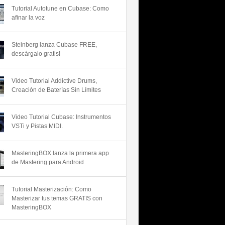
Tutorial Autotune en Cubase: Como
afinar la voz
Steinberg lanza Cubase FREE,
descárgalo gratis!
Video Tutorial Addictive Drums,
Creación de Baterías Sin Límites
Video Tutorial Cubase: Instrumentos
VSTi y Pistas MIDI.
MasteringBOX lanza la primera app
de Mastering para Android
Tutorial Masterización: Como
Masterizar tus temas GRATIS con
MasteringBOX