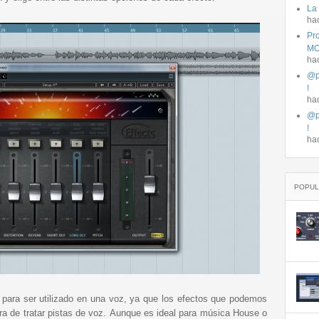
La
ha
Pro
MO
ha
@p
!
ha
@p
!
ha
POPUL
para ser utilizado en una voz, ya que los efectos que podemos
ra de tratar pistas de voz. Aunque es ideal para música House o