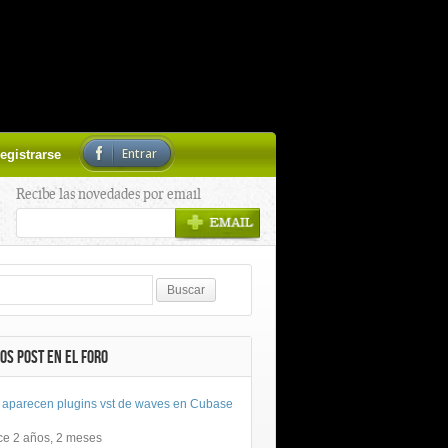
Entrar
egistrarse
Recibe las novedades por email
OS POST EN EL FORO
 aparecen plugins vst de waves en Cubase
ce 2 años, 2 meses