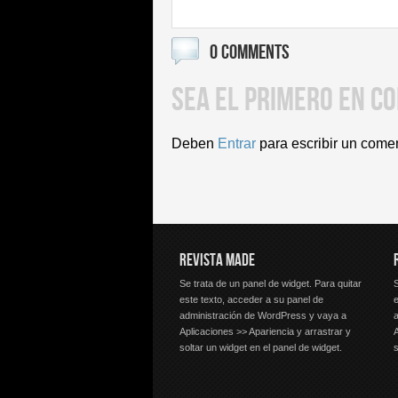
0 COMMENTS
SEA EL PRIMERO EN C
Deben
Entrar
para escribir un come
REVISTA MADE
Se trata de un panel de widget. Para quitar
S
este texto, acceder a su panel de
e
administración de WordPress y vaya a
Aplicaciones >> Apariencia y arrastrar y
A
soltar un widget en el panel de widget.
s