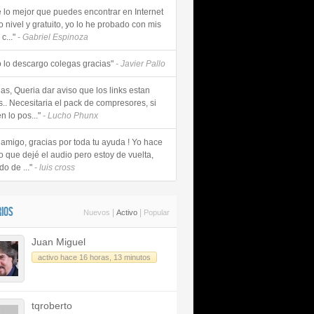
e lo mejor que puedes encontrar en Internet
o nivel y gratuito, yo lo he probado con mis
c..."
- Gabriel Espinoza
 lo descargo colegas gracias"
- Javier Pallo
as, Queria dar aviso que los links estan
s.. Necesitaria el pack de compresores, si
n lo pos..."
- Lucho Phunx
 amigo, gracias por toda tu ayuda ! Yo hace
o que dejé el audio pero estoy de vuelta,
do de ..."
- luis cross
IOS
|
|
Nuevos
Activo
Popular
Juan Miguel
activo hace 16 horas, 13 minutos
tqroberto