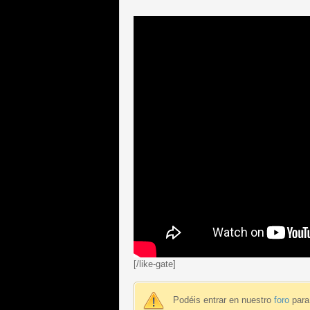
[/like-gate]
Podéis entrar en nuestro
foro
para