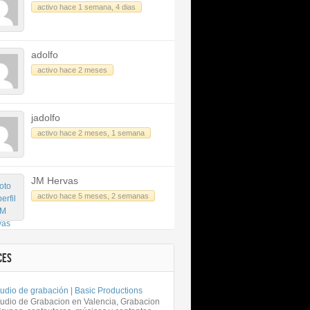
activo hace 1 semana, 4 dias
adolfo
activo hace 2 meses
jadolfo
activo hace 2 meses, 1 semana
JM Hervas
activo hace 5 meses, 2 semanas
CES
udio de grabación | Basic Productions
tudio de Grabacion en Valencia, Grabacion