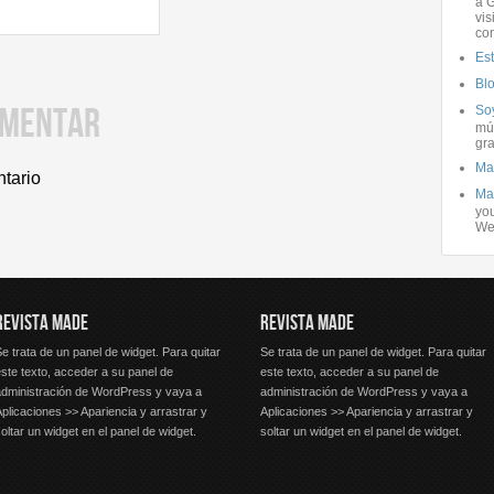
a G
vis
co
Es
Bl
OMENTAR
Soy
mús
gra
Ma
ntario
Ma
you
We
REVISTA MADE
REVISTA MADE
e trata de un panel de widget. Para quitar
Se trata de un panel de widget. Para quitar
ste texto, acceder a su panel de
este texto, acceder a su panel de
administración de WordPress y vaya a
administración de WordPress y vaya a
plicaciones >> Apariencia y arrastrar y
Aplicaciones >> Apariencia y arrastrar y
oltar un widget en el panel de widget.
soltar un widget en el panel de widget.