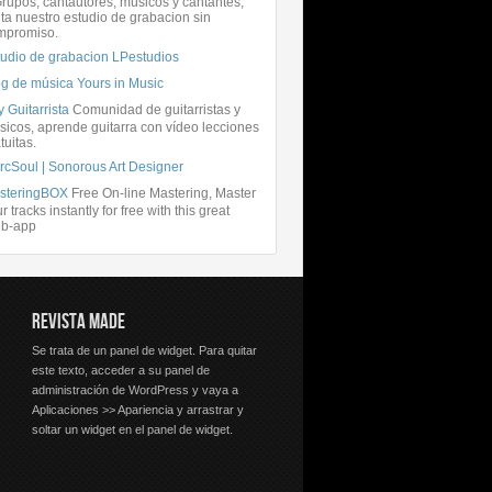
rupos, cantautores, músicos y cantantes,
ita nuestro estudio de grabacion sin
mpromiso.
tudio de grabacion LPestudios
og de música Yours in Music
 Guitarrista
Comunidad de guitarristas y
icos, aprende guitarra con vídeo lecciones
tuitas.
rcSoul | Sonorous Art Designer
steringBOX
Free On-line Mastering, Master
r tracks instantly for free with this great
b-app
REVISTA MADE
Se trata de un panel de widget. Para quitar
este texto, acceder a su panel de
administración de WordPress y vaya a
Aplicaciones >> Apariencia y arrastrar y
soltar un widget en el panel de widget.