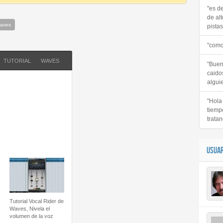
"es d
de alt
aves
pistas 
"como
TUTORIAL
WAVES
"Buen
caido
alguie
"Hola
tiemp
tratan
USUAR
Tutorial Vocal Rider de
Waves, Nivela el
volumen de la voz