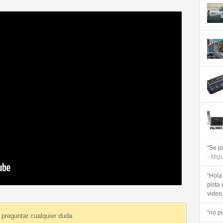
"Se p
- Mig
"Hola
pista 
video, 
"no p
 preguntar cualquier duda