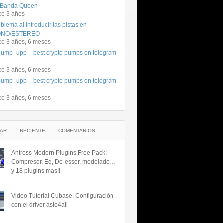
 Banda Queen
ce 3 años
blema al introducir las pistas en
NO/ESTEREO
ce 3 años, 6 meses
ump_upp – best crypto pumps on telegram
ce 3 años, 6 meses
ump_upp – best crypto pumps on telegram
ce 3 años, 6 meses
AR
RECIENTE
COMENTARIOS
Antress Modern Plugins Free Pack:
Compresor, Eq, De-esser, modelado…
y 18 plugins mas!!
Video Tutorial Cubase: Configuración
con el driver asio4all