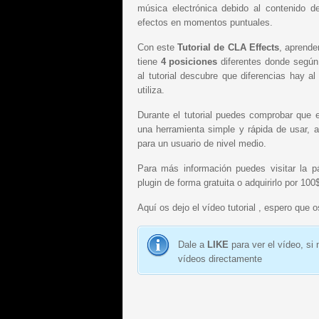
música electrónica debido al contenido de
efectos en momentos puntuales.
Con este
Tutorial de CLA Effects
, aprende
tiene
4 posiciones
diferentes donde según 
al tutorial descubre que diferencias hay a
utiliza.
Durante el tutorial puedes comprobar que 
una herramienta simple y rápida de usar, a
para un usuario de nivel medio.
Para más información puedes visitar la p
plugin de forma gratuita o adquirirlo por 100
Aquí os dejo el vídeo tutorial , espero que 
Dale a
LIKE
para ver el vídeo, si
vídeos directamente