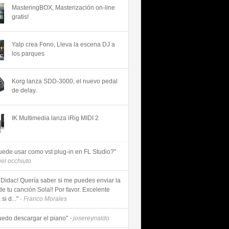
MasteringBOX, Masterización on-line
gratis!
Yalp crea Fono, Lleva la escena DJ a
los parques
Korg lanza SDD-3000, el nuevo pedal
de delay.
IK Multimedia lanza iRig MIDI 2
uede usar como vst plug-in en FL Studio?"
uel occhiuto
 Didac! Quería saber si me puedes enviar la
de tu canción Sola!! Por favor. Excelente
si d..."
- Franco Morales
uedo descargar el piano"
- josereynaldo