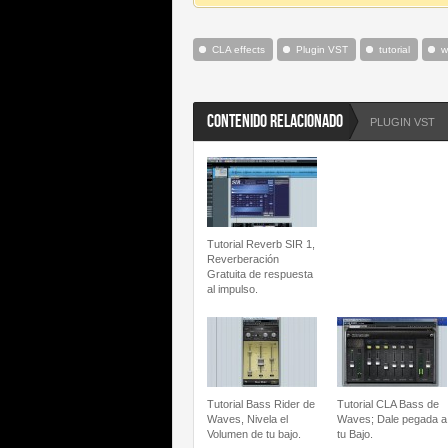
CLA effects
Plugin VST
tutorial
w
CONTENIDO RELACIONADO
PLUGIN VST
Tutorial Reverb SIR 1,
Reverberación
Gratuita de respuesta
al impulso.
Tutorial Bass Rider de
Tutorial CLA Bass de
Waves, Nivela el
Waves; Dale pegada a
Volumen de tu bajo.
tu Bajo.