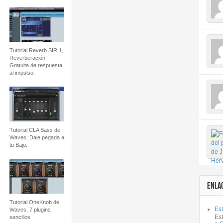
Tutorial Reverb SIR 1,
Reverberación
Gratuita de respuesta
al impulso.
Tutorial CLA Bass de
Waves; Dale pegada a
tu Bajo.
ENLA
Tutorial OneKnob de
Est
Waves, 7 plugins
Es
sencillos