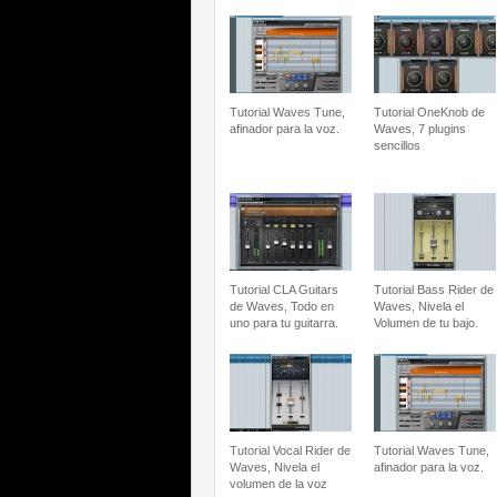
Tutorial Waves Tune,
Tutorial OneKnob de
afinador para la voz.
Waves, 7 plugins
sencillos
Tutorial CLA Guitars
Tutorial Bass Rider de
de Waves, Todo en
Waves, Nivela el
uno para tu guitarra.
Volumen de tu bajo.
Tutorial Vocal Rider de
Tutorial Waves Tune,
Waves, Nivela el
afinador para la voz.
volumen de la voz