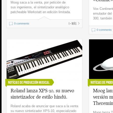
Moog saca a la venta, por petición de
sus ingenieros, el sintetizador analógico
Vox Continent
patcheable Werkstatt en edición limitada.
emulador del 
300, también
(+ más
0 comments
0 comments
Notícias de Producción Musical
Notícias de Prod
Roland lanza XPS-10, su nuevo
Moog lan
sintetizador de estilo hindú.
versión m
Theremín
Roland acaba de anunciar que saca a la venta
su nuevo sintetizador XPS-10, especializado
Moog lanza Th