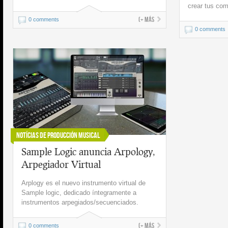
crear tus co
(+ más
0 comments
0 comments
Notícias de Producción Musical
Sample Logic anuncia Arpology,
Arpegiador Virtual
Arplogy es el nuevo instrumento virtual de
Sample logic, dedicado íntegramente a
instrumentos arpegiados/secuenciados.
(+ más
0 comments