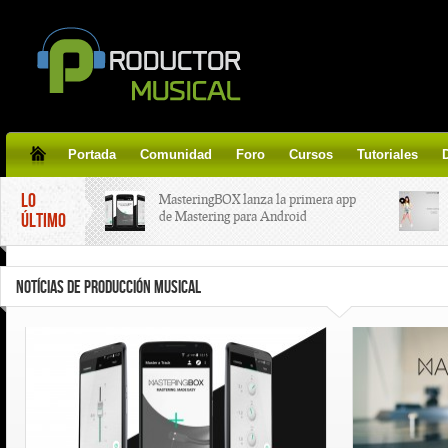
Portada
Comunidad
Foro
Cursos
Tutoriales
LO
MasteringBOX lanza la primera app
de Mastering para Android
ÚLTIMO
MasteringBOX, Masterización on-
NOTÍCIAS DE PRODUCCIÓN MUSICAL
line gratis!
Korg lanza SDD-3000, el nuevo
pedal de delay.
Tutorial de CLA Effects, aprende a
aplicar efectos a tus voces.