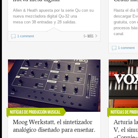
Allen & Heath apuesta por la serie Qu con su
Hasta el día 
nueva mezcladora digital Qu-32 una
descargar Ev
mesa con 38 entradas y 28 salidas.
gratuita, con
procesos bás
canal.
(+ más
1 comment
1 comment
Notícias de Producción Musical
Notícias de Prod
Moog Werkstatt, el sintetizador
Arturia l
analógico diseñado para enseñar.
V, el simu
«Connie»