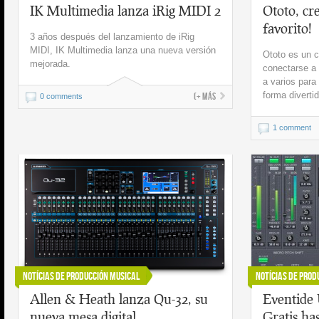
IK Multimedia lanza iRig MIDI 2
Ototo, cr
favorito!
3 años después del lanzamiento de iRig
MIDI, IK Multimedia lanza una nueva versión
Ototo es un c
mejorada.
conectarse a 
a varios para
forma diverti
(+ más
0 comments
1 comment
Notícias de Producción Musical
Notícias de Prod
Allen & Heath lanza Qu-32, su
Eventide 
nueva mesa digital.
Gratis has