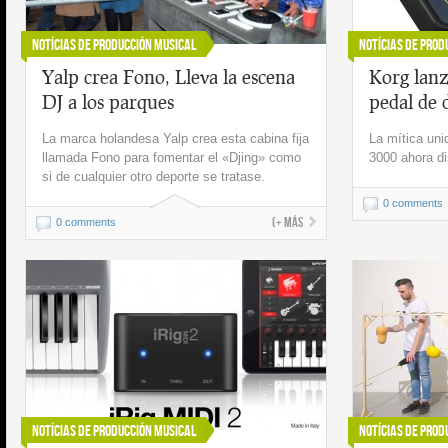
Notícias de Producción Musical
Notícias de Prod
Yalp crea Fono, Lleva la escena
Korg lanz
DJ a los parques
pedal de 
La marca holandesa Yalp crea esta cabina fija
La mítica un
llamada Fono para fomentar el «Djing» como
3000 ahora di
si de cualquier otro deporte se tratase.
0 comments
(+ más
0 comments
Notícias de Producción Musical
Notícias de Prod