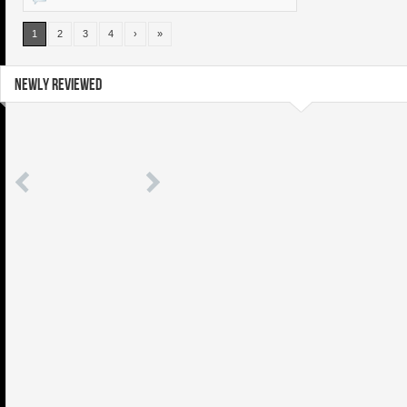
1
2
3
4
›
»
NEWLY REVIEWED