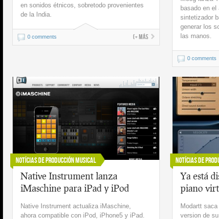
en sonidos étnicos, sobretodo provenientes
basado en el
de la India.
sintetizador 
generar los s
las manos.
(+ más
0 comments
0 comments
Notícias de Producción Musical
Notícias de Prod
Native Instrument lanza
Ya está di
iMaschine para iPad y iPod
piano virt
Native Instrument actualiza iMaschine,
Modartt saca 
ahora compatible con iPod, iPhone5 y iPad.
version de su