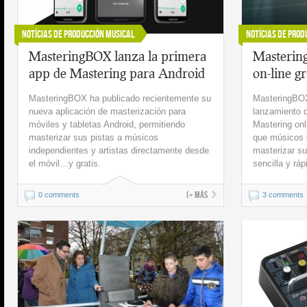
Notícias de Producción Musical
Notícias de Prod
MasteringBOX lanza la primera
Masterin
app de Mastering para Android
on-line gr
MasteringBOX ha publicado recientemente su
MasteringBOX
nueva aplicación de masterización para
lanzamiento 
móviles y tabletas Android, permitiendo
Mastering onl
masterizar sus pistas a músicos
que músicos e
independientes y artistas directamente desde
masterizar su
el móvil…y gratis.
sencilla y rá
(+ más
0 comments
3 comments