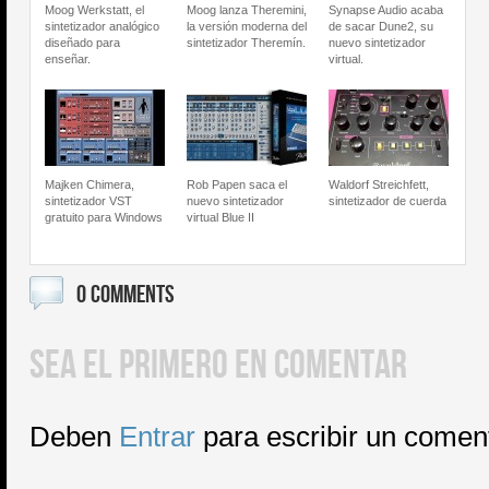
Moog Werkstatt, el
Moog lanza Theremini,
Synapse Audio acaba
sintetizador analógico
la versión moderna del
de sacar Dune2, su
diseñado para
sintetizador Theremín.
nuevo sintetizador
enseñar.
virtual.
Majken Chimera,
Rob Papen saca el
Waldorf Streichfett,
sintetizador VST
nuevo sintetizador
sintetizador de cuerda
gratuito para Windows
virtual Blue II
0 COMMENTS
SEA EL PRIMERO EN COMENTAR
Deben
Entrar
para escribir un comen