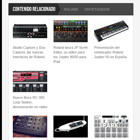
CONTENIDO RELACIONADO
ROLAND
SINTETIZADOR
Studio Capture y Duo
Roland lanza JP Synth
Presentación del
Capture, las nuevas
Editor, un editor para
sintetizador Roland
Interfaces de Roland.
los Jupiter 80/50 para
Jupiter-50 en España
iPad
Nuevo Boss RC-300
Loop Station,
demostración en video