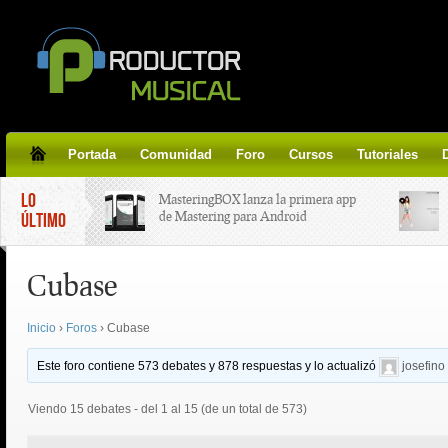
Portada
Comunidad
Foro
Cursos
Tutoriales
LO
MasteringBOX lanza la primera app
de Mastering para Android
ÚLTIMO
Cubase
MasteringBOX, Masterización on-
line gratis!
Inicio
›
Foros
›
Cubase
Korg lanza SDD-3000, el nuevo
pedal de delay.
Este foro contiene 573 debates y 878 respuestas y lo actualizó
josefino
Viendo 15 debates - del 1 al 15 (de un total de 573)
Tutorial de CLA Effects, aprende a
aplicar efectos a tus voces.