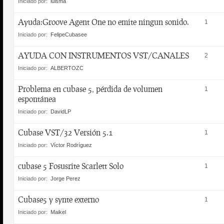
Iniciado por:
luisma
Ayuda:Groove Agent One no emite ningun sonido.
1
Iniciado por:
FelipeCubasee
AYUDA CON INSTRUMENTOS VST/CANALES
2
Iniciado por:
ALBERTOZC
Problema en cubase 5, pérdida de volumen
1
espontánea
Iniciado por:
DavidLP
Cubase VST/32 Versión 5.1
1
Iniciado por:
Víctor Rodríguez
cubase 5 Fosusrite Scarlett Solo
1
Iniciado por:
Jorge Perez
Cubase5 y synte externo
1
Iniciado por:
Maikel