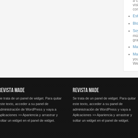
a G
vis
co
Es
Bl
Soy
mús
gra
Ma
Ma
you
We
REVISTA MADE
REVISTA MADE
e trata de un panel de widget. Para quitar
Se trata de un panel de widget. Para quitar
ste texto, acceder a su panel de
este texto, acceder a su panel de
administración de WordPress y vaya a
administración de WordPress y vaya a
plicaciones >> Apariencia y arrastrar y
Aplicaciones >> Apariencia y arrastrar y
oltar un widget en el panel de widget.
soltar un widget en el panel de widget.