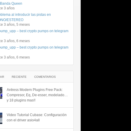
 Banda Queen
ce 3 años
blema al introducir las pistas en
NO/ESTEREO
ce 3 años, 5 meses
ump_upp – best crypto pumps on telegram
ce 3 años, 6 meses
ump_upp – best crypto pumps on telegram
ce 3 años, 6 meses
AR
RECIENTE
COMENTARIOS
Antress Modern Plugins Free Pack:
Compresor, Eq, De-esser, modelado…
y 18 plugins mas!!
Video Tutorial Cubase: Configuración
con el driver asio4all