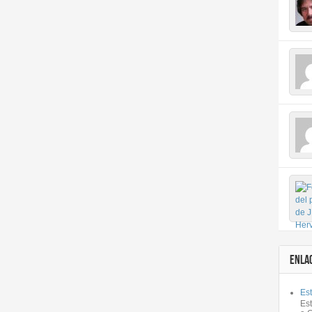
ENLA
Est
Es