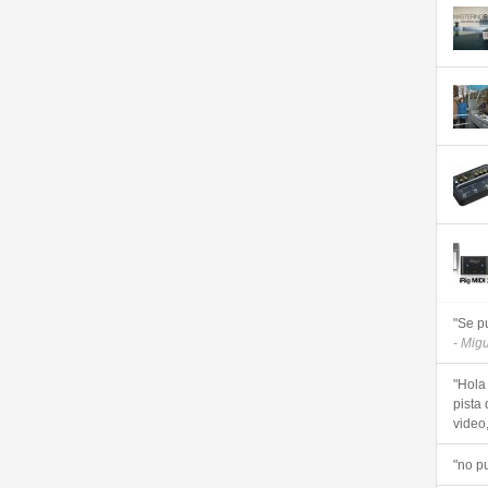
"Se p
- Mig
"Hola
pista 
video, 
"no p