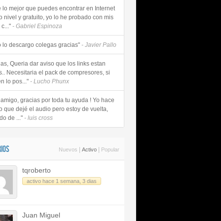
e lo mejor que puedes encontrar en Internet
o nivel y gratuito, yo lo he probado con mis
c..."
- Gabriel Espinoza
 lo descargo colegas gracias"
- Javier Pallo
as, Queria dar aviso que los links estan
s.. Necesitaria el pack de compresores, si
n lo pos..."
- Lucho Phunx
 amigo, gracias por toda tu ayuda ! Yo hace
o que dejé el audio pero estoy de vuelta,
do de ..."
- luis cross
IOS
|
|
Nuevos
Activo
Popular
tqroberto
activo hace 1 semana, 3 dias
Juan Miguel