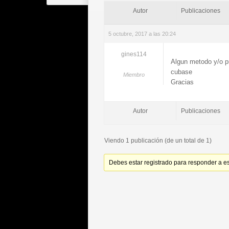
Autor
Publicaciones
5 octubre, 2017 a las 20:24
gines114
Algun metodo y/o pr
cubase
Miembro
Gracias
Autor
Publicaciones
Viendo 1 publicación (de un total de 1)
Debes estar registrado para responder a e