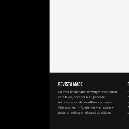
REVISTA MADE
Se trata de un panel de widget. Para quitar
S
este texto, acceder a su panel de
e
administración de WordPress y vaya a
Aplicaciones >> Apariencia y arrastrar y
A
soltar un widget en el panel de widget.
s