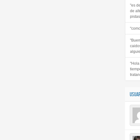
"es d
de alt
pistas 
"como
"Buen
caido
alguie
"Hola
tiemp
tratan
USUAR