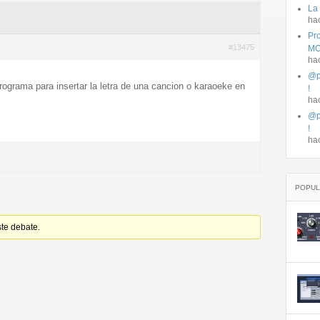
La
ha
Pro
#13475
MO
ha
@p
ograma para insertar la letra de una cancion o karaoeke en
!
ha
@p
!
ha
POPUL
ste debate.