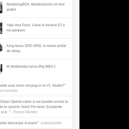
MasteringBOX, Masterización on-line
gratis!
Yalp crea Fono, Lleva la escena DJ a
los parques
Korg lanza SDD-3000, el nuevo pedal
de delay.
IK Multimedia lanza iRig MIDI 2
uede usar como vst plug-in en FL Studio?"
uel occhiuto
 Didac! Quería saber si me puedes enviar la
de tu canción Sola!! Por favor. Excelente
si d..."
- Franco Morales
uedo descargar el piano"
- josereynaldo