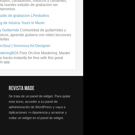
rupos, cantautores, músicos y cantantes,
ita nuestro estudio de grabacion sin
mpromiso.
tudio de grabacion LPestudios
og de música Yours in Music
 Guitarrista
Comunidad de guitarristas y
icos, aprende guitarra con vídeo lecciones
tuitas.
rcSoul | Sonorous Art Designer
steringBOX
Free On-line Mastering, Master
r tracks instantly for free with this great
b-app
REVISTA MADE
Se trata de un panel de widget. Para quitar
este texto, acceder a su panel de
administración de WordPress y vaya a
Aplicaciones >> Apariencia y arrastrar y
soltar un widget en el panel de widget.