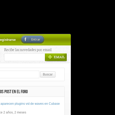
Entrar
egistrarse
Recibe las novedades por email
OS POST EN EL FORO
 aparecen plugins vst de waves en Cubase
ce 2 años, 2 meses