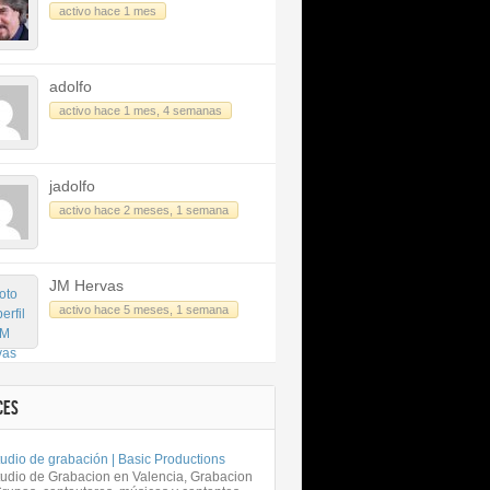
activo hace 1 mes
adolfo
activo hace 1 mes, 4 semanas
jadolfo
activo hace 2 meses, 1 semana
JM Hervas
activo hace 5 meses, 1 semana
CES
udio de grabación | Basic Productions
tudio de Grabacion en Valencia, Grabacion