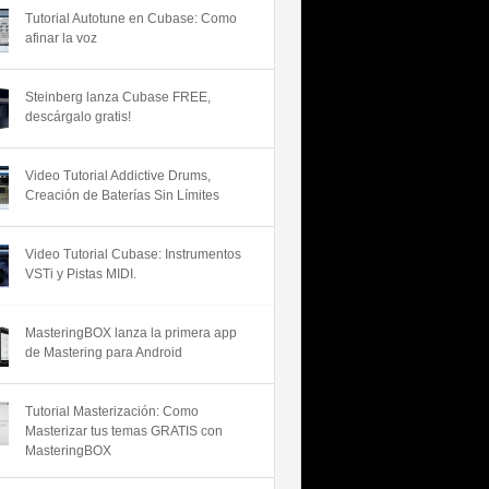
Tutorial Autotune en Cubase: Como
afinar la voz
Steinberg lanza Cubase FREE,
descárgalo gratis!
Video Tutorial Addictive Drums,
Creación de Baterías Sin Límites
Video Tutorial Cubase: Instrumentos
VSTi y Pistas MIDI.
MasteringBOX lanza la primera app
de Mastering para Android
Tutorial Masterización: Como
Masterizar tus temas GRATIS con
MasteringBOX