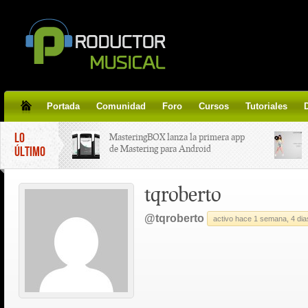
Portada
Comunidad
Foro
Cursos
Tutoriales
LO
MasteringBOX lanza la primera app
de Mastering para Android
ÚLTIMO
tqroberto
MasteringBOX, Masterización on-
line gratis!
@tqroberto
activo hace 1 semana, 4 dia
Korg lanza SDD-3000, el nuevo
pedal de delay.
Tutorial de CLA Effects, aprende a
aplicar efectos a tus voces.