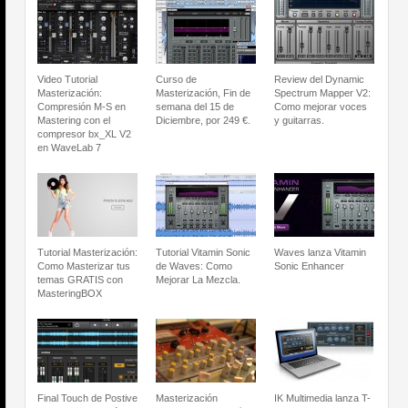
Video Tutorial
Curso de
Review del Dynamic
Masterización:
Masterización, Fin de
Spectrum Mapper V2:
Compresión M-S en
semana del 15 de
Como mejorar voces
Mastering con el
Diciembre, por 249 €.
y guitarras.
compresor bx_XL V2
en WaveLab 7
Tutorial Masterización:
Tutorial Vitamin Sonic
Waves lanza Vitamin
Como Masterizar tus
de Waves: Como
Sonic Enhancer
temas GRATIS con
Mejorar La Mezcla.
MasteringBOX
Final Touch de Postive
Masterización
IK Multimedia lanza T-