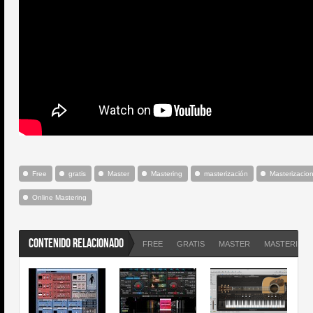
Free
gratis
Master
Mastering
masterización
Masterizacion
Online Mastering
CONTENIDO RELACIONADO
FREE
GRATIS
MASTER
MASTERING