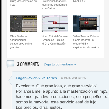
Grid; Masterización en
Profesional desde $5!
Racks 4.2
iPad
Mastering económico
y de Calidad
Ohm Studio, un
Video Tutorial Cubase:
Video Tutorial Cubase:
secuenciador
Grabación, Edición
Como insertar un
colaborativo online
MIDI y Cuantización.
efecto VST y
gratuito.
explicación de envíos.
3 COMMENTS
Deja tu comentario »
Edgar Javier Silva Torres
30 mayo, 2015 at 4:57
Excelente. Qué gran idea, qué gran servicio!
Por ahora me le apunto a la masterización en mp3.
hacemos grandes producciones, solo pequeños tra
somos la mayoría, este servicio está de lujo
Los precios, diría, justos.