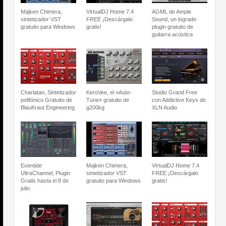
Majken Chimera,
VirtualDJ Home 7.4
AGML de Ample
sintetizador VST
FREE ¡Descárgalo
Sound, un logrado
gratuito para Windows
gratis!
plugin gratuito de
guitarra acústica
Charlatan, Sintetizador
KeroVee, el «Auto-
Studio Grand Free
polifónico Gratuito de
Tune» gratuito de
con Addictive Keys de
BlauKraut Engineering
g200kg
XLN Audio
Eventide
Majken Chimera,
VirtualDJ Home 7.4
UltraChannel, Plugin
sintetizador VST
FREE ¡Descárgalo
Gratis hasta el 8 de
gratuito para Windows
gratis!
julio.