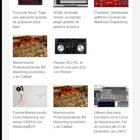
Focusrite lanza ¨Tape¨
AGML de Ample
Charlatan, Sintetizador
una aplicación gratuita
Sound, un logrado
polifónico Gratuito de
de grabación para
plugin gratuito de
BlauKraut Engineering
Ipad
guitarra acústica
Masterización
Pioneer XDJ-R1, el
Profesional desde $5!
todo en uno para DJs
Mastering económico
con Pioneer
y de Calidad
Tutorial Masterización:
Masterización
Últimos días para
Como Masterizar tus
Profesional desde $5!
inscribirse en el Curso
temas GRATIS con
Mastering económico
de Masterización, Fin
MasteringBOX
y de Calidad
de semana del 15 de
Diciembre, por 249 €.