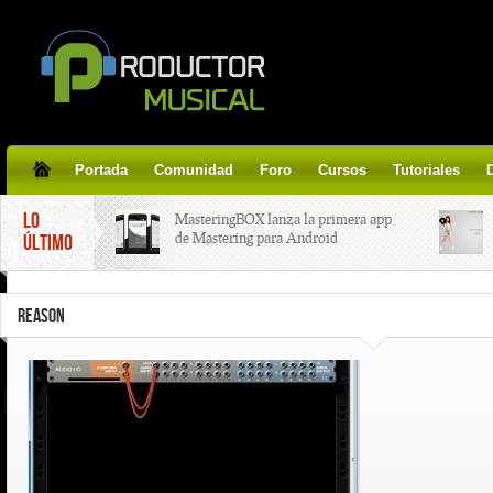
Portada
Comunidad
Foro
Cursos
Tutoriales
LO
MasteringBOX lanza la primera app
de Mastering para Android
ÚLTIMO
MasteringBOX, Masterización on-
REASON
line gratis!
Korg lanza SDD-3000, el nuevo
pedal de delay.
Tutorial de CLA Effects, aprende a
aplicar efectos a tus voces.