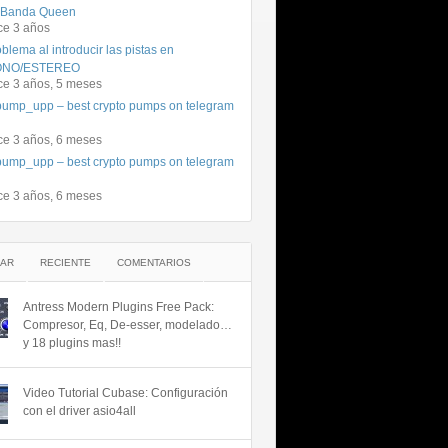
 Banda Queen
ce 3 años
blema al introducir las pistas en
NO/ESTEREO
ce 3 años, 5 meses
ump_upp – best crypto pumps on telegram
ce 3 años, 6 meses
ump_upp – best crypto pumps on telegram
ce 3 años, 6 meses
AR
RECIENTE
COMENTARIOS
Antress Modern Plugins Free Pack:
Compresor, Eq, De-esser, modelado…
y 18 plugins mas!!
Video Tutorial Cubase: Configuración
con el driver asio4all