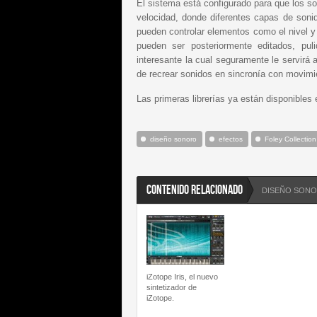
El sistema está configurado para que los s
velocidad, donde diferentes capas de soni
pueden controlar elementos como el nivel y l
pueden ser posteriormente editados, pul
interesante la cual seguramente le servirá
de recrear sonidos en sincronía con movimi
Las primeras librerías ya están disponibles
diseño sonoro
efectos
Foley Collection
CONTENIDO RELACIONADO
DISEÑO SON
iZotope Iris, el nuevo
sintetizador de
iZotope.