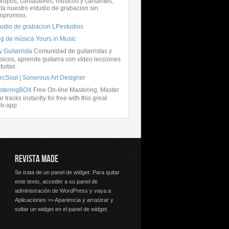
rupos, cantautores, músicos y cantantes,
ita nuestro estudio de grabacion sin
mpromiso.
tudio de grabacion LPestudios
og de música Yours in Music
 Guitarrista
Comunidad de guitarristas y
icos, aprende guitarra con vídeo lecciones
tuitas.
rcSoul | Sonorous Art Designer
steringBOX
Free On-line Mastering, Master
r tracks instantly for free with this great
b-app
REVISTA MADE
Se trata de un panel de widget. Para quitar
este texto, acceder a su panel de
administración de WordPress y vaya a
Aplicaciones >> Apariencia y arrastrar y
soltar un widget en el panel de widget.