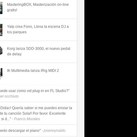
MasteringBOX, Masterización on-line
gratis!
Yalp crea Fono, Lleva la escena DJ a
los parques
Korg lanza SDD-3000, el nuevo pedal
de delay.
IK Multimedia lanza iRig MIDI 2
uede usar como vst plug-in en FL Studio?"
uel occhiuto
 Didac! Quería saber si me puedes enviar la
de tu canción Sola!! Por favor. Excelente
si d..."
- Franco Morales
uedo descargar el piano"
- josereynaldo