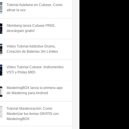
Tutorial Autotune en Cubase: Como
afinar la voz
Steinberg lanza Cubase FREE,
descárgalo gratis!
Video Tutorial Addictive Drums,
Creación de Baterías Sin Límites
Video Tutorial Cubase: Instrumentos
VSTi y Pistas MIDI.
MasteringBOX lanza la primera app
de Mastering para Android
Tutorial Masterización: Como
Masterizar tus temas GRATIS con
MasteringBOX