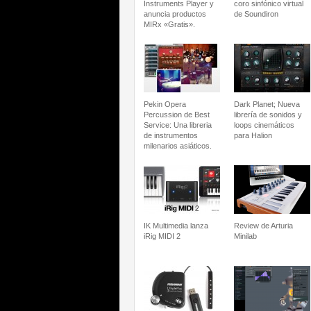
Instruments Player y
coro sinfónico virtual
anuncia productos
de Soundiron
MIRx «Gratis».
Pekin Opera
Dark Planet; Nueva
Percussion de Best
librería de sonidos y
Service: Una libreria
loops cinemáticos
de instrumentos
para Halion
milenarios asiáticos.
IK Multimedia lanza
Review de Arturia
iRig MIDI 2
Minilab