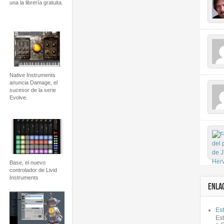
una la librería gratuita.
Native Instruments
anuncia Damage, el
sucesor de la serie
Evolve.
Base, el nuevo
controlador de Livid
Instruments
ENLA
Est
Es