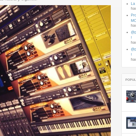
La
ha
Pro
MO
ha
@p
!
ha
@p
!
ha
POPUL