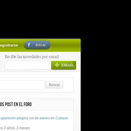
Entrar
egistrarse
Recibe las novedades por email
OS POST EN EL FORO
 aparecen plugins vst de waves en Cubase
ce 2 años, 2 meses