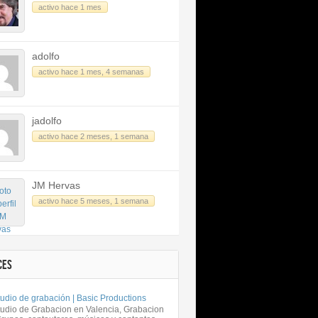
activo hace 1 mes
adolfo
activo hace 1 mes, 4 semanas
jadolfo
activo hace 2 meses, 1 semana
JM Hervas
activo hace 5 meses, 1 semana
CES
udio de grabación | Basic Productions
tudio de Grabacion en Valencia, Grabacion