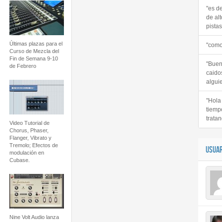
"es d
de alt
pistas 
Últimas plazas para el
"como
Curso de Mezcla del
Fin de Semana 9-10
"Buen
de Febrero
caido
alguie
"Hola
tiemp
tratan
Video Tutorial de
Chorus, Phaser,
Flanger, Vibrato y
Tremolo; Efectos de
USUAR
modulación en
Cubase.
Nine Volt Audio lanza