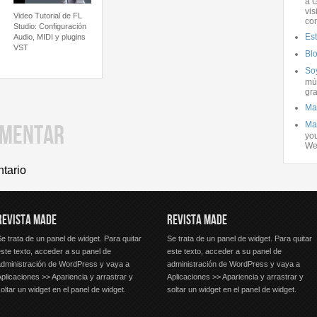
a G
vis
Video Tutorial de FL
co
Studio: Configuración
Es
Audio, MIDI y plugins
VST
Bl
Soy
mús
gra
Ma
Ma
OMENTAR
you
We
ntario
REVISTA MADE
REVISTA MADE
e trata de un panel de widget. Para quitar
Se trata de un panel de widget. Para quitar
ste texto, acceder a su panel de
este texto, acceder a su panel de
administración de WordPress y vaya a
administración de WordPress y vaya a
plicaciones >> Apariencia y arrastrar y
Aplicaciones >> Apariencia y arrastrar y
oltar un widget en el panel de widget.
soltar un widget en el panel de widget.