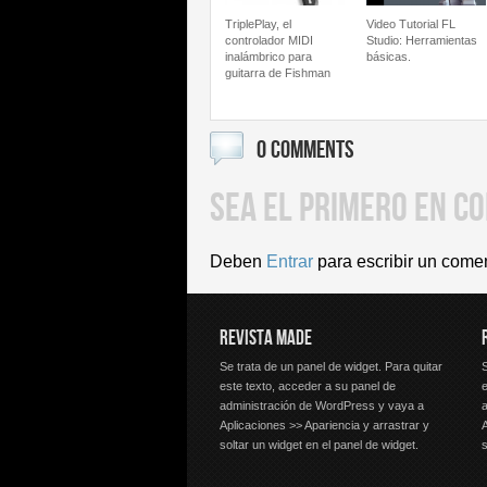
TriplePlay, el
Video Tutorial FL
controlador MIDI
Studio: Herramientas
inalámbrico para
básicas.
guitarra de Fishman
0 COMMENTS
SEA EL PRIMERO EN C
Deben
Entrar
para escribir un come
REVISTA MADE
Se trata de un panel de widget. Para quitar
S
este texto, acceder a su panel de
e
administración de WordPress y vaya a
Aplicaciones >> Apariencia y arrastrar y
A
soltar un widget en el panel de widget.
s