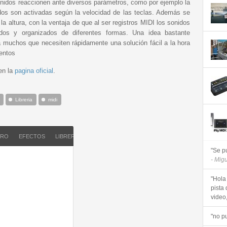
onidos reaccionen ante diversos parámetros, como por ejemplo la
dos son activadas según la velocidad de las teclas. Además se
a altura, con la ventaja de que al ser registros MIDI los sonidos
idos y organizados de diferentes formas. Una idea bastante
 a muchos que necesiten rápidamente una solución fácil a la hora
entos
 en la
pagina oficial
.
Libreria
midi
ORO
EFECTOS
LIBRERIA
MIDI
"Se p
- Mig
"Hola
pista 
video, 
"no p