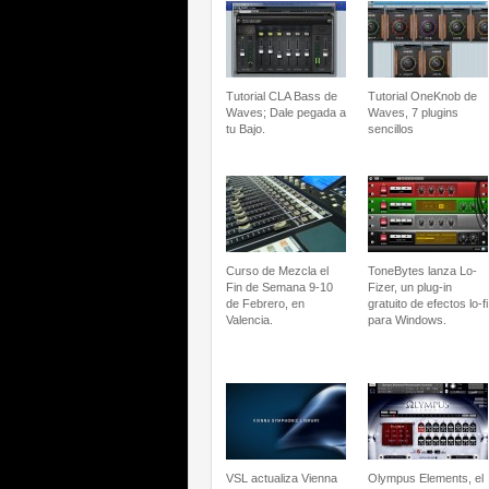
Tutorial CLA Bass de
Tutorial OneKnob de
Waves; Dale pegada a
Waves, 7 plugins
tu Bajo.
sencillos
Curso de Mezcla el
ToneBytes lanza Lo-
Fin de Semana 9-10
Fizer, un plug-in
de Febrero, en
gratuito de efectos lo-fi
Valencia.
para Windows.
VSL actualiza Vienna
Olympus Elements, el