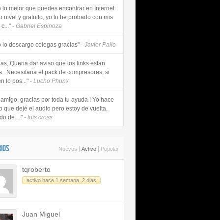
e lo mejor que puedes encontrar en Internet
o nivel y gratuito, yo lo he probado con mis
c..."
- Gabriel Espinoza
 lo descargo colegas gracias"
- Javier Pallo
as, Queria dar aviso que los links estan
s.. Necesitaria el pack de compresores, si
n lo pos..."
- Lucho Phunx
 amigo, gracias por toda tu ayuda ! Yo hace
o que dejé el audio pero estoy de vuelta,
do de ..."
- luis cross
IOS
|
|
Nuevos
Activo
Popular
tqroberto
activo hace 1 semana, 2 dias
Juan Miguel