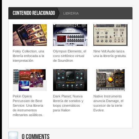
CONTENIDO RELACIONADO
LIBRERIA
Foley Collection, una
Olympus Elements, el
Nine Volt Audio lanza
librería enfocada a la
coro sinfónico virtual
una la librería gratuita.
interpretación
de Soundiron
Pekin Opera
Dark Planet; Nueva
Native Instruments
Percussion de Best
librería de sonidos y
anuncia Damage, el
Service: Una libreria
loops cinemáticos
sucesor de la serie
de instrumentos
para Halion
Evolve.
milenarios asiáticos.
0 COMMENTS