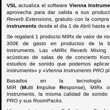
VSL
actualiza el software
Vienna Instrume
aprovecha para dar salida a sus produ
Reverb Extensions,
gratuito con la compr
instruments
desde el día 1 de Abril hasta e
S
e regalará 1 producto MIRx de valor de n
300€ de gasto en productos de la bi
Instruments.
Las «MIRx Reverb Mixing E
acústicas de salas de de concierto Kon
estudios de sonido que podemos aplicar
instruments» y «
Vienna Instruments PRO
pl
Basados en la tecnología d
MIR (
M
ulti
I
mpulse
R
esponse), MIRx o
Instruments, la misma calidad de sonido
PRO y sus RoomPacks.