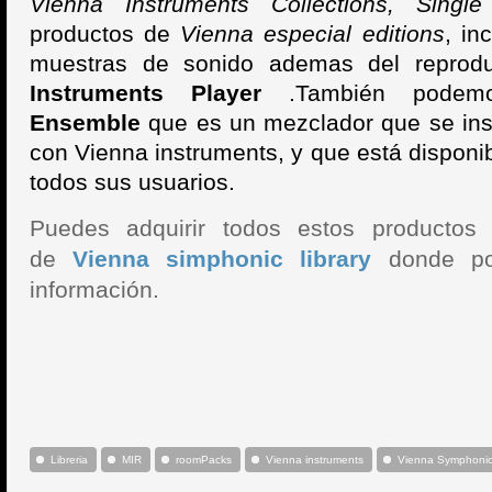
Vienna Instruments Collections
,
Single
productos de
Vienna especial editions
, in
muestras de sonido ademas del reprodu
Instruments Player
.También podem
Ensemble
que es un mezclador que se ins
con Vienna instruments, y que está disponi
todos sus usuarios.
Puedes adquirir todos estos productos 
de
Vienna simphonic library
donde po
información.
Libreria
MIR
roomPacks
Vienna instruments
Vienna Symphonic 