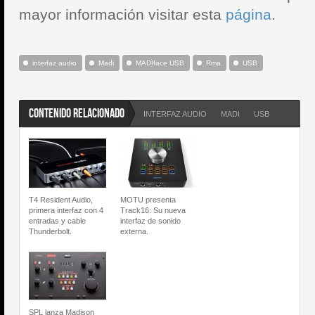
mayor información visitar esta
página
.
interfaz audio
Madi
MADIface USB
Rma
USB
CONTENIDO RELACIONADO
INTERFAZ AUDIO
MADI
USB
T4 Resident Audio,
MOTU presenta
primera interfaz con 4
Track16: Su nueva
entradas y cable
interfaz de sonido
Thunderbolt.
externa.
SPL lanza Madison