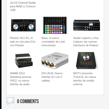
16+16 Channel Studio
para MADI y Crimson
USB
Pioneer XDJ-R1, el
Base, el nuevo
Studio Capture y Duo
todo en uno para DJs
controlador de Livid
Capture, las nuevas
con Pioneer
Instruments
Interfaces de Roland.
NAMM 2013:
ESI UDJ6: Nuevo
MOTU presenta
Steinberg anuncia
Interfaz DJ con 6
Track16: Su nueva
UR22, su nueva
salidas.
interfaz de sonido
interfaz de audio.
externa.
0 COMMENTS