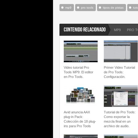
mp9
pro tools
tipos de pistas
tuto
CONTENIDO RELACIONADO
MP9
PRO 
Video tutorial Pro
Primer Video Tutorial
Tools MP9: El editor
de Pro Tools:
en Pro Tools.
Configuración.
Avid anuncia AAX
Tutorial de Pro Tools:
plug-in Pack:
Como exportar la
Colección de 18 plug-
mezcla final en un
ins para Pro Tools
archivo de audio.