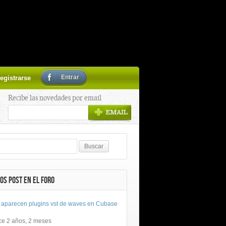
Entrar
egistrarse
Recibe las novedades por email
OS POST EN EL FORO
 aparecen plugins vst de waves en Cubase
ce 2 años, 2 meses