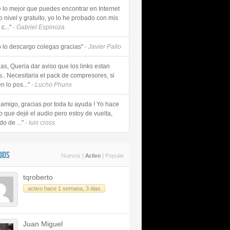
e lo mejor que puedes encontrar en Internet
o nivel y gratuito, yo lo he probado con mis
c..."
- Gabriel Espinoza
 lo descargo colegas gracias"
- Javier Pallo
as, Queria dar aviso que los links estan
s.. Necesitaria el pack de compresores, si
n lo pos..."
- Lucho Phunx
 amigo, gracias por toda tu ayuda ! Yo hace
o que dejé el audio pero estoy de vuelta,
do de ..."
- luis cross
IOS
|
|
Nuevos
Activo
Popular
tqroberto
activo hace 1 semana, 3 dias
Juan Miguel