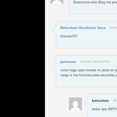
Buenísima este Blog me pre
Betovhen Humberto Sanz
10 en
Gracias!!!!!
jarrinson
29 enero, 2013 at 19:51
como hago para montar mi pista en pr
carga ni me funciona para escuchar
betovhen
29 
tenes que IMP