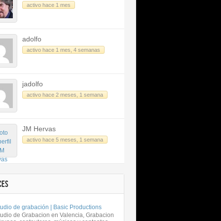
activo hace 1 mes
adolfo
activo hace 1 mes, 4 semanas
jadolfo
activo hace 2 meses, 1 semana
JM Hervas
activo hace 5 meses, 1 semana
CES
udio de grabación | Basic Productions
tudio de Grabacion en Valencia, Grabacion