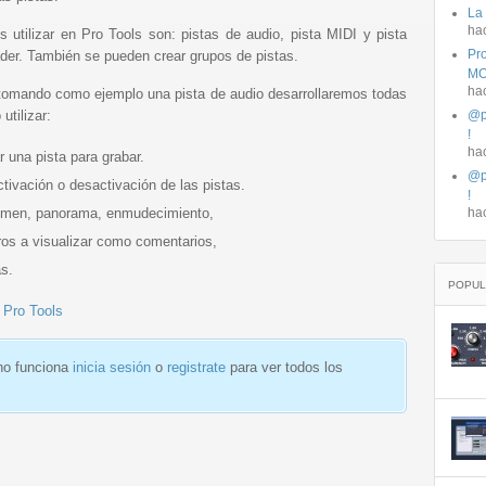
La
ha
 utilizar en Pro Tools son: pistas de audio, pista MIDI y pista
Pro
fader. También se pueden crear grupos de pistas.
MO
ha
tomando como ejemplo una pista de audio desarrollaremos todas
tilizar:
@p
!
ha
 una pista para grabar.
@p
ctivación o desactivación de las pistas.
!
umen, panorama, enmudecimiento,
ha
ros a visualizar como comentarios,
as.
POPUL
e Pro Tools
 no funciona
inicia sesión
o
registrate
para ver todos los