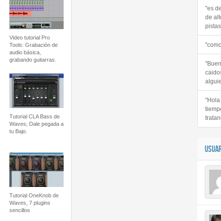
"es d
de alt
pistas 
Video tutorial Pro
"como
Tools: Grabación de
audio básica,
grabando guitarras.
"Buen
caido
alguie
"Hola
tiemp
Tutorial CLA Bass de
tratan
Waves; Dale pegada a
tu Bajo.
USUAR
Tutorial OneKnob de
Waves, 7 plugins
sencillos