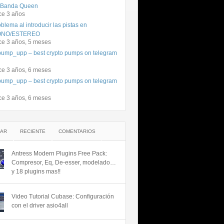
 Banda Queen
ce 3 años
blema al introducir las pistas en
NO/ESTEREO
ce 3 años, 5 meses
ump_upp – best crypto pumps on telegram
ce 3 años, 6 meses
ump_upp – best crypto pumps on telegram
ce 3 años, 6 meses
AR
RECIENTE
COMENTARIOS
Antress Modern Plugins Free Pack:
Compresor, Eq, De-esser, modelado…
y 18 plugins mas!!
Video Tutorial Cubase: Configuración
con el driver asio4all