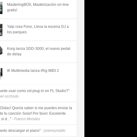
MasteringBOX, Masterización on-line
gratis!
Yalp crea Fono, Lleva la escena DJ a
los parques
Korg lanza SDD-3000, el nuevo pedal
de delay.
IK Multimedia lanza iRig MIDI 2
uede usar como vst plug-in en FL Studio?"
uel occhiuto
 Didac! Quería saber si me puedes enviar la
de tu canción Sola!! Por favor. Excelente
si d..."
- Franco Morales
uedo descargar el piano"
- josereynaldo