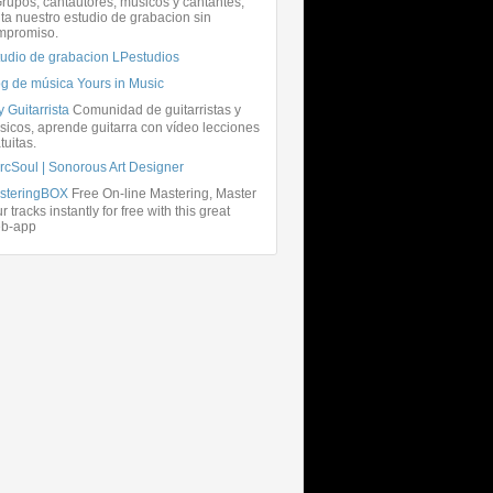
rupos, cantautores, músicos y cantantes,
ita nuestro estudio de grabacion sin
mpromiso.
tudio de grabacion LPestudios
og de música Yours in Music
 Guitarrista
Comunidad de guitarristas y
icos, aprende guitarra con vídeo lecciones
tuitas.
rcSoul | Sonorous Art Designer
steringBOX
Free On-line Mastering, Master
r tracks instantly for free with this great
b-app