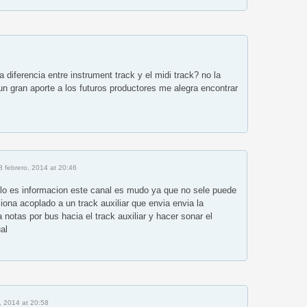
a diferencia entre instrument track y el midi track? no la
n gran aporte a los futuros productores me alegra encontrar
8 febrero, 2014 at 20:46
olo es informacion este canal es mudo ya que no sele puede
ciona acoplado a un track auxiliar que envia envia la
 notas por bus hacia el track auxiliar y hacer sonar el
al
, 2014 at 20:58