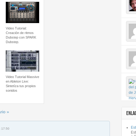
Video Tutorial:
Creación de ritmos
Dubstep con SPARK
Dubstep.
Video Tutorial Massive
en Ableton Live:
Sintetíza tus propios
sonidos
rio »
ENLA
Est
t 17:50
Es