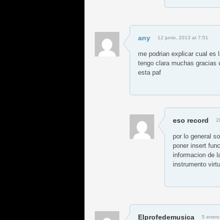
any
12 junio, 2013 at 7:51
me podrian explicar cual es l
tengo clara muchas gracias u
esta paf
eso record
2
por lo general s
poner insert fun
informacion de la
instrumento virtu
Elprofedemusica
5 enero