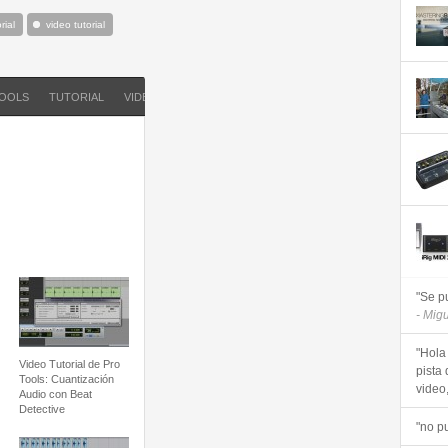
rial
video tutorial
TOOLS
TUTORIAL
VIDEO TUTORIAL
"Se p
- Mig
"Hola
Video Tutorial de Pro
pista 
Tools: Cuantización
video, 
Audio con Beat
Detective
"no p