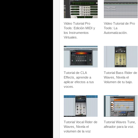
Video Tutorial Pro
Video Tutorial de Pro
Tools: Edición MIDI y
Tools: La
los Instrumentos
Automatización.
Virtuales.
Tutorial de CLA
Tutorial Bass Rider de
Effects, aprende a
Waves, Nivela el
aplicar efectos a tus
Volumen de tu bajo.
voces.
Tutorial Vocal Rider de
Tutorial Waves Tune,
Waves, Nivela el
afinador para la voz.
volumen de la voz