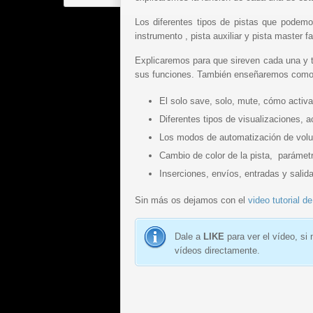
Los diferentes tipos de pistas que podemos
instrumento , pista auxiliar y pista master 
Explicaremos para que sireven cada una y 
sus funciones. También enseñaremos como u
El solo save, solo, mute, cómo activar
Diferentes tipos de visualizaciones, a
Los modos de automatización de vol
Cambio de color de la pista, parámet
Inserciones, envíos, entradas y salid
Sin más os dejamos con el
video tutorial d
Dale a
LIKE
para ver el vídeo, si
vídeos directamente.