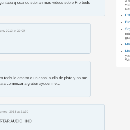
a G
guntaba q cuando subiran mas videos sobre Pro tools
vis
co
Es
Bl
Soy
ero, 2013 at 20:05
mús
gra
Ma
Ma
you
We
o tools la arastro a un canal audio de pista y no me
 para comenzar a grabar ayudenme….
enero, 2013 at 21:59
ORTAR AUDIO HNO