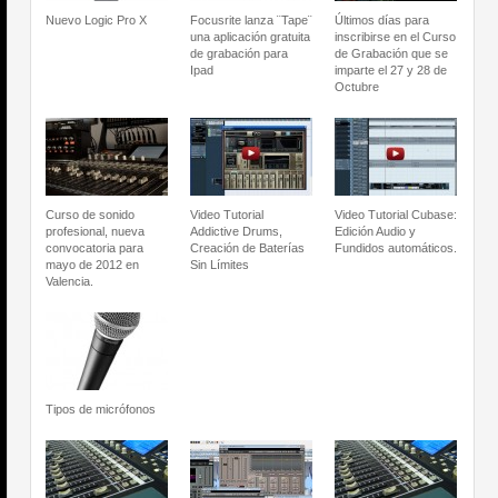
Nuevo Logic Pro X
Focusrite lanza ¨Tape¨
Últimos días para
una aplicación gratuita
inscribirse en el Curso
de grabación para
de Grabación que se
Ipad
imparte el 27 y 28 de
Octubre
Curso de sonido
Video Tutorial
Video Tutorial Cubase:
profesional, nueva
Addictive Drums,
Edición Audio y
convocatoria para
Creación de Baterías
Fundidos automáticos.
mayo de 2012 en
Sin Límites
Valencia.
Tipos de micrófonos