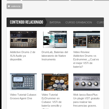
valencia
CONTENIDO RELACIONADO
BATERIA
CURSO GRABACION
CURSO 
Addictive Drums 2 de
DrumLab, Baterias del
Video Review:
XLN Audio ya
laboratorio de Native
Addictive Drums vs
disponible.
Instruments
Ezdrummer, ¿Cual es
el mejor VSTi de
batería?
Video Tutorial Cubase:
Video Tutorial
Wok lanza BassPlus:
Groove Agent One
EzDrummer en
Un plugin VST gratuito
Cubase: VSTi de
para realzar las
batería sencillo y
frecuencias graves.