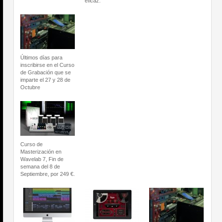
eficaz.
Últimos días para
inscribirse en el Curso
de Grabación que se
imparte el 27 y 28 de
Octubre
Curso de
Masterización en
Wavelab 7, Fin de
semana del 8 de
Septiembre, por 249 €.