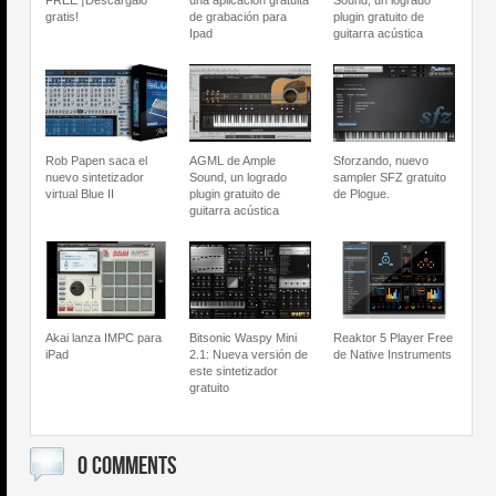
FREE ¡Descárgalo
una aplicación gratuita
Sound, un logrado
gratis!
de grabación para
plugin gratuito de
Ipad
guitarra acústica
Rob Papen saca el
AGML de Ample
Sforzando, nuevo
nuevo sintetizador
Sound, un logrado
sampler SFZ gratuito
virtual Blue II
plugin gratuito de
de Plogue.
guitarra acústica
Akai lanza IMPC para
Bitsonic Waspy Mini
Reaktor 5 Player Free
iPad
2.1: Nueva versión de
de Native Instruments
este sintetizador
gratuito
0 COMMENTS