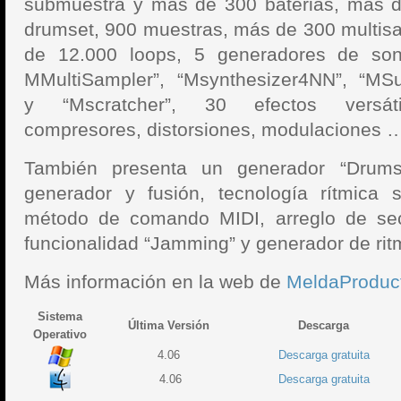
submuestra y más de 300 baterias, más 
drumset, 900 muestras, más de 300 multis
de 12.000 loops, 5 generadores de soni
MMultiSampler”, “Msynthesizer4NN”, “MS
y “Mscratcher”, 30 efectos versátil
compresores, distorsiones, modulaciones …
También presenta un generador “Drumse
generador y fusión, tecnología rítmica 
método de comando MIDI, arreglo de sec
funcionalidad “Jamming” y generador de ritm
Más información en la web de
MeldaProduc
Sistema
Última Versión
Descarga
Operativo
4.06
Descarga gratuita
4.06
Descarga gratuita