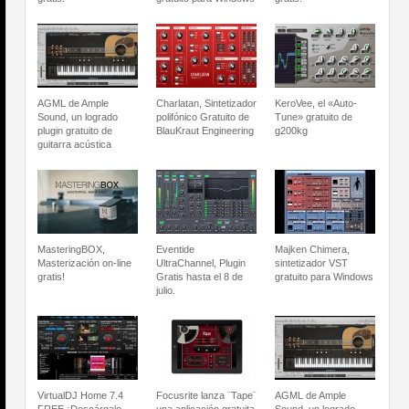
AGML de Ample
Charlatan, Sintetizador
KeroVee, el «Auto-
Sound, un logrado
polifónico Gratuito de
Tune» gratuito de
plugin gratuito de
BlauKraut Engineering
g200kg
guitarra acústica
MasteringBOX,
Eventide
Majken Chimera,
Masterización on-line
UltraChannel, Plugin
sintetizador VST
gratis!
Gratis hasta el 8 de
gratuito para Windows
julio.
VirtualDJ Home 7.4
Focusrite lanza ¨Tape¨
AGML de Ample