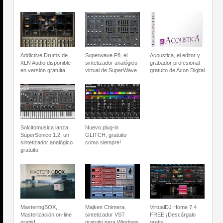
Addictive Drums de
Superwave P8, el
Acoustica, el editor y
XLN Audio disponible
sintetizador analógico
grabador profesional
en versión gratuita
virtual de SuperWave
gratuito de Acon Digital
Solcitomusica lanza
Nuevo plug-in
SuperSonico 1.2, un
GLITCH, gratuito
sintetizador analógico
como siempre!
gratuito
MasteringBOX,
Majken Chimera,
VirtualDJ Home 7.4
Masterización on-line
sintetizador VST
FREE ¡Descárgalo
gratis!
gratuito para Windows
gratis!