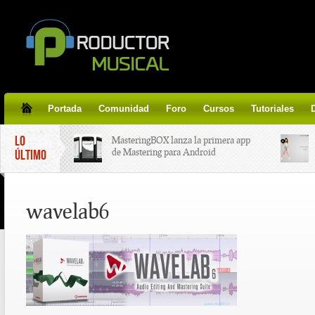
Portada
Comunidad
Foro
Cursos
Tutoriales
LO
MasteringBOX lanza la primera app
de Mastering para Android
ÚLTIMO
MasteringBOX, Masterización on-
wavelab6
line gratis!
Korg lanza SDD-3000, el nuevo
pedal de delay.
Tutorial de CLA Effects, aprende a
aplicar efectos a tus voces.