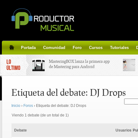
Portada
Comunidad
Foro
Cursos
Tutoriales
LO
MasteringBOX lanza la primera app
de Mastering para Android
ÚLTIMO
MasteringBOX, Masterización on-
Etiqueta del debate:
DJ Drops
line gratis!
Inicio
›
Foros
›
Etiqueta del debate: DJ Drops
Korg lanza SDD-3000, el nuevo
pedal de delay.
Viendo 1 debate (de un total de 1)
Tutorial de CLA Effects, aprende a
Debate
Usuarios
Pu
aplicar efectos a tus voces.