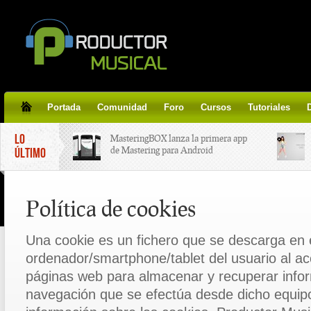
Portada
Comunidad
Foro
Cursos
Tutoriales
LO
MasteringBOX lanza la primera app
de Mastering para Android
ÚLTIMO
MasteringBOX, Masterización on-
Política de cookies
line gratis!
Una cookie es un fichero que se descarga en 
Korg lanza SDD-3000, el nuevo
pedal de delay.
ordenador/smartphone/tablet del usuario al a
páginas web para almacenar y recuperar infor
Tutorial de CLA Effects, aprende a
navegación que se efectúa desde dicho equip
aplicar efectos a tus voces.