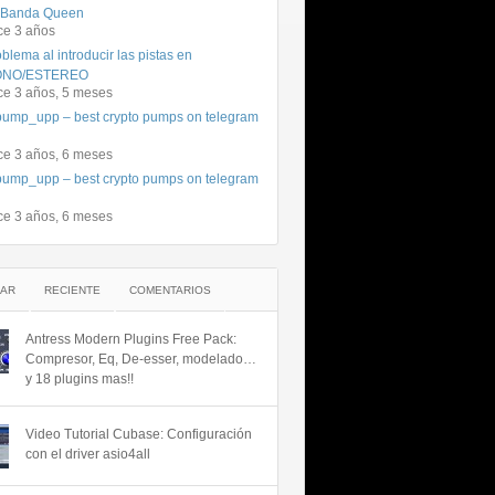
 Banda Queen
ce 3 años
blema al introducir las pistas en
NO/ESTEREO
ce 3 años, 5 meses
ump_upp – best crypto pumps on telegram
ce 3 años, 6 meses
ump_upp – best crypto pumps on telegram
ce 3 años, 6 meses
AR
RECIENTE
COMENTARIOS
Antress Modern Plugins Free Pack:
Compresor, Eq, De-esser, modelado…
y 18 plugins mas!!
Video Tutorial Cubase: Configuración
con el driver asio4all