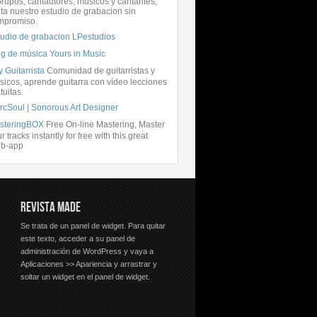
rupos, cantautores, músicos y cantantes,
ita nuestro estudio de grabacion sin
mpromiso.
tudio de grabacion LPestudios
og de música Yours in Music
 Guitarrista
Comunidad de guitarristas y
icos, aprende guitarra con vídeo lecciones
tuitas.
rcSoul | Sonorous Art Designer
steringBOX
Free On-line Mastering, Master
r tracks instantly for free with this great
b-app
REVISTA MADE
Se trata de un panel de widget. Para quitar
este texto, acceder a su panel de
administración de WordPress y vaya a
Aplicaciones >> Apariencia y arrastrar y
soltar un widget en el panel de widget.