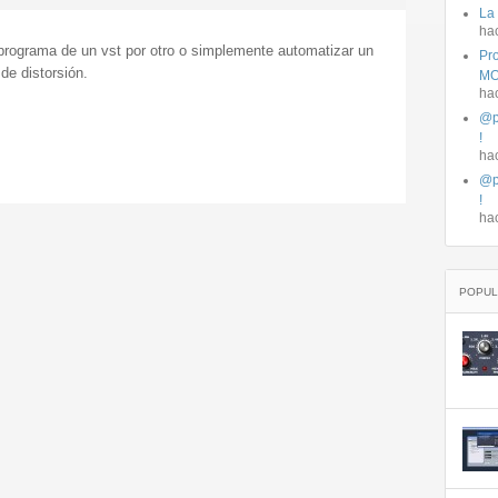
La
ha
programa de un vst por otro o simplemente automatizar un
Pro
de distorsión.
MO
ha
@p
!
ha
@p
!
ha
POPUL