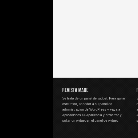
REVISTA MADE
Se trata de un panel de widget. Para quitar
S
este texto, acceder a su panel de
e
administración de WordPress y vaya a
Aplicaciones >> Apariencia y arrastrar y
A
soltar un widget en el panel de widget.
s