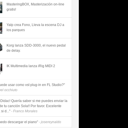
MasteringBOX, Masterización on-line
gratis!
Yalp crea Fono, Lleva la escena DJ a
los parques
Korg lanza SDD-3000, el nuevo pedal
de delay.
IK Multimedia lanza iRig MIDI 2
uede usar como vst plug-in en FL Studio?"
uel occhiuto
 Didac! Quería saber si me puedes enviar la
de tu canción Sola!! Por favor. Excelente
si d..."
- Franco Morales
uedo descargar el piano"
- josereynaldo