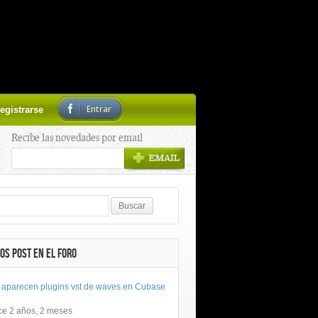
Entrar
egistrarse
Recibe las novedades por email
OS POST EN EL FORO
 aparecen plugins vst de waves en Cubase
ce 2 años, 2 meses