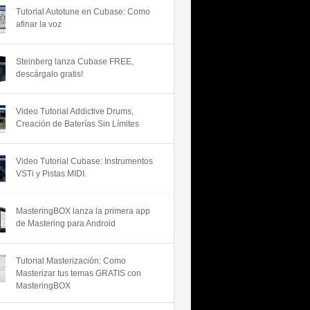
Tutorial Autotune en Cubase: Como
afinar la voz
Steinberg lanza Cubase FREE,
descárgalo gratis!
Video Tutorial Addictive Drums,
Creación de Baterías Sin Límites
Video Tutorial Cubase: Instrumentos
VSTi y Pistas MIDI.
MasteringBOX lanza la primera app
de Mastering para Android
Tutorial Masterización: Como
Masterizar tus temas GRATIS con
MasteringBOX