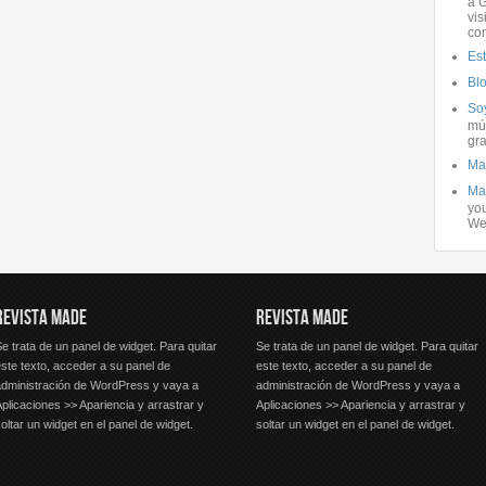
a G
vis
co
Es
Bl
Soy
mús
gra
Ma
Ma
you
We
REVISTA MADE
REVISTA MADE
e trata de un panel de widget. Para quitar
Se trata de un panel de widget. Para quitar
ste texto, acceder a su panel de
este texto, acceder a su panel de
administración de WordPress y vaya a
administración de WordPress y vaya a
plicaciones >> Apariencia y arrastrar y
Aplicaciones >> Apariencia y arrastrar y
oltar un widget en el panel de widget.
soltar un widget en el panel de widget.