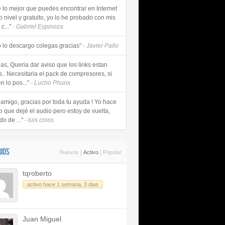
e lo mejor que puedes encontrar en Internet
o nivel y gratuito, yo lo he probado con mis
c..."
- Gabriel Espinoza
 lo descargo colegas gracias"
- Javier Pallo
as, Queria dar aviso que los links estan
s.. Necesitaria el pack de compresores, si
n lo pos..."
- Lucho Phunx
 amigo, gracias por toda tu ayuda ! Yo hace
o que dejé el audio pero estoy de vuelta,
do de ..."
- luis cross
IOS
|
|
Nuevos
Activo
Popular
tqroberto
activo hace 1 semana, 3 dias
Juan Miguel