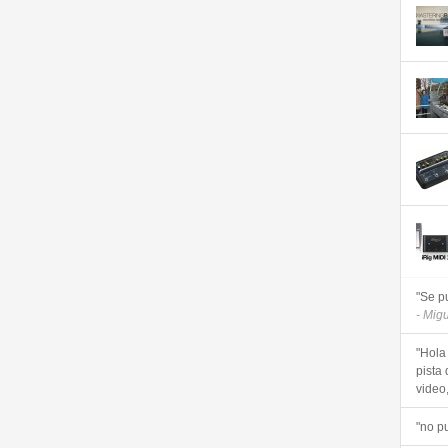
"Se p
- Mig
"Hola
pista 
video, 
"no p