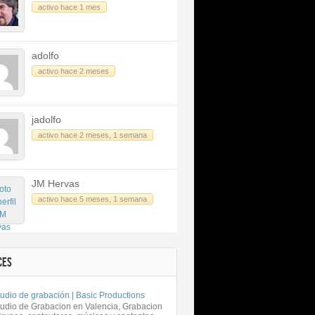
activo hace 1 mes
adolfo
activo hace 2 meses
jadolfo
activo hace 2 meses, 1 semana
JM Hervas
activo hace 5 meses, 1 semana
CES
udio de grabación | Basic Productions
tudio de Grabacion en Valencia, Grabacion