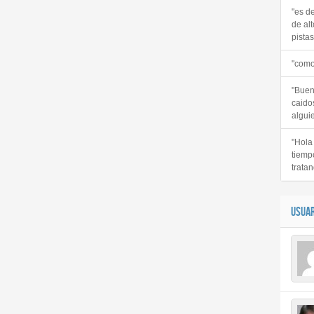
"es d
de alt
pistas 
"como
"Buen
caido
alguie
"Hola
tiemp
tratan
USUAR