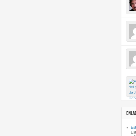
ENLA
Est
Es