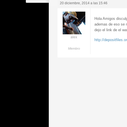
20 diciembre, 2014 a las 15:46
Hola Amigos disculp
ademas de eso se m
dejo el link de el 
alex
http://depositfiles.o
Miembro