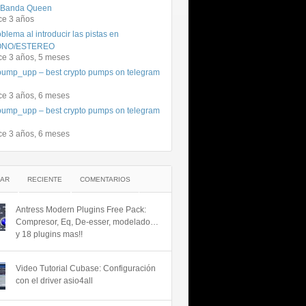
 Banda Queen
ce 3 años
blema al introducir las pistas en
NO/ESTEREO
ce 3 años, 5 meses
ump_upp – best crypto pumps on telegram
ce 3 años, 6 meses
ump_upp – best crypto pumps on telegram
ce 3 años, 6 meses
AR
RECIENTE
COMENTARIOS
Antress Modern Plugins Free Pack:
Compresor, Eq, De-esser, modelado…
y 18 plugins mas!!
Video Tutorial Cubase: Configuración
con el driver asio4all