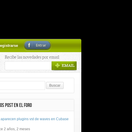
Entrar
egistrarse
Recibe las novedades por email
OS POST EN EL FORO
 aparecen plugins vst de waves en Cubase
ce 2 años, 2 meses