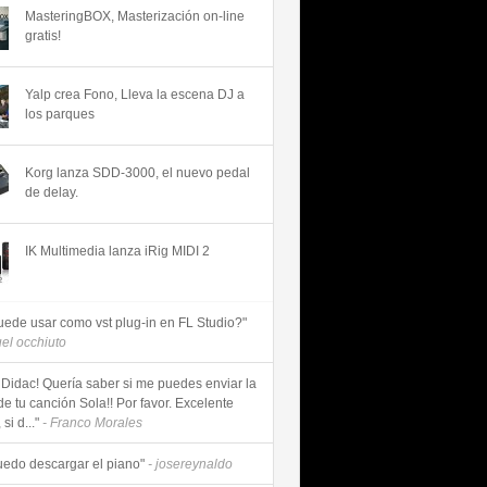
MasteringBOX, Masterización on-line
gratis!
Yalp crea Fono, Lleva la escena DJ a
los parques
Korg lanza SDD-3000, el nuevo pedal
de delay.
IK Multimedia lanza iRig MIDI 2
uede usar como vst plug-in en FL Studio?"
uel occhiuto
 Didac! Quería saber si me puedes enviar la
de tu canción Sola!! Por favor. Excelente
si d..."
- Franco Morales
uedo descargar el piano"
- josereynaldo