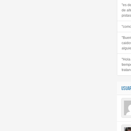
"es d
de alt
pistas 
"como
"Buen
caido
alguie
"Hola
tiemp
tratan
USUAR