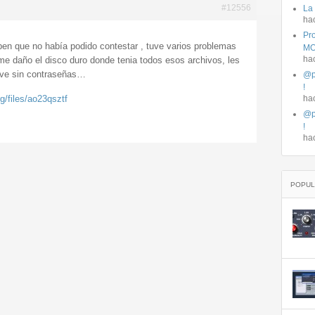
#12556
La
ha
Pro
en que no había podido contestar , tuve varios problemas
MO
ha
e daño el disco duro donde tenia todos esos archivos, les
wave sin contraseñas…
@p
!
rg/files/ao23qsztf
ha
@p
!
ha
POPUL