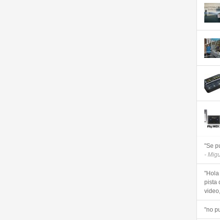
"Se p
- Mig
"Hola
pista 
video, 
"no p