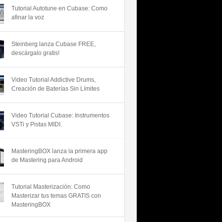
Tutorial Autotune en Cubase: Como
afinar la voz
Steinberg lanza Cubase FREE,
descárgalo gratis!
Video Tutorial Addictive Drums,
Creación de Baterías Sin Límites
Video Tutorial Cubase: Instrumentos
VSTi y Pistas MIDI.
MasteringBOX lanza la primera app
de Mastering para Android
Tutorial Masterización: Como
Masterizar tus temas GRATIS con
MasteringBOX