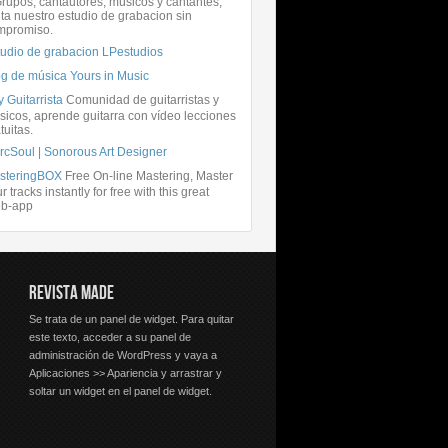
rupos, cantautores, músicos y cantantes,
ita nuestro estudio de grabacion sin
mpromiso.
tudio de grabacion LPestudios
og de música Yours in Music
 Guitarrista
Comunidad de guitarristas y
icos, aprende guitarra con vídeo lecciones
tuitas.
rcSoul | Sonorous Art Designer
steringBOX
Free On-line Mastering, Master
r tracks instantly for free with this great
b-app
REVISTA MADE
Se trata de un panel de widget. Para quitar
este texto, acceder a su panel de
administración de WordPress y vaya a
Aplicaciones >> Apariencia y arrastrar y
soltar un widget en el panel de widget.