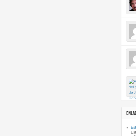
ENLA
Est
Es