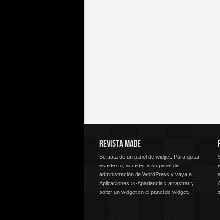
REVISTA MADE
Se trata de un panel de widget. Para quitar
S
este texto, acceder a su panel de
e
administración de WordPress y vaya a
Aplicaciones >> Apariencia y arrastrar y
A
soltar un widget en el panel de widget.
s