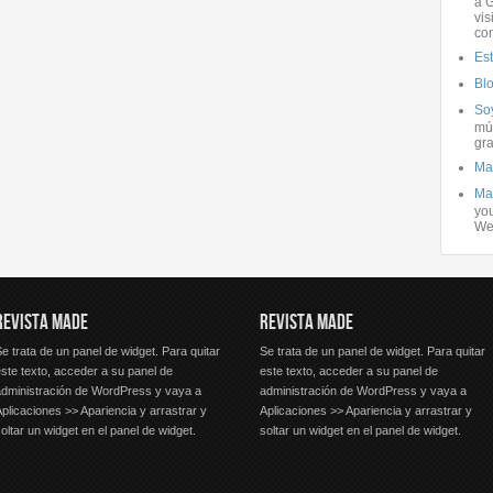
a G
vis
co
Es
Bl
Soy
mús
gra
Ma
Ma
you
We
REVISTA MADE
REVISTA MADE
e trata de un panel de widget. Para quitar
Se trata de un panel de widget. Para quitar
ste texto, acceder a su panel de
este texto, acceder a su panel de
administración de WordPress y vaya a
administración de WordPress y vaya a
plicaciones >> Apariencia y arrastrar y
Aplicaciones >> Apariencia y arrastrar y
oltar un widget en el panel de widget.
soltar un widget en el panel de widget.