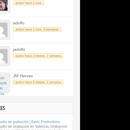
activo hace 1 mes
adolfo
activo hace 1 mes, 4 semanas
jadolfo
activo hace 2 meses, 1 semana
JM Hervas
activo hace 5 meses, 1 semana
CES
udio de grabación | Basic Productions
tudio de Grabacion en Valencia, Grabacion