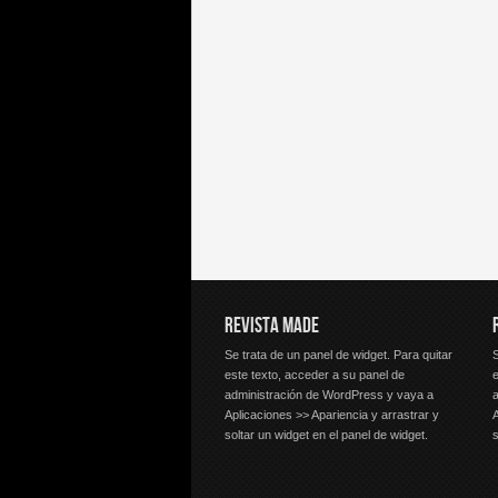
REVISTA MADE
Se trata de un panel de widget. Para quitar
S
este texto, acceder a su panel de
e
administración de WordPress y vaya a
Aplicaciones >> Apariencia y arrastrar y
A
soltar un widget en el panel de widget.
s