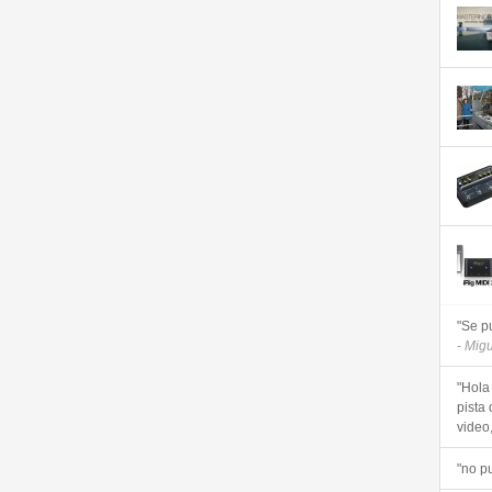
"Se p
- Mig
"Hola
pista 
video, 
"no p