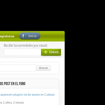
Entrar
egistrarse
Recibe las novedades por email
OS POST EN EL FORO
 aparecen plugins vst de waves en Cubase
ce 2 años, 2 meses