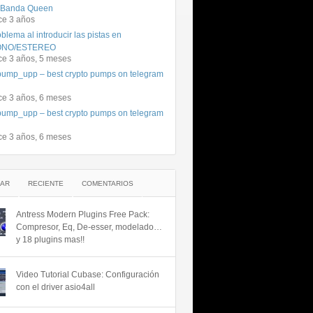
 Banda Queen
ce 3 años
blema al introducir las pistas en
NO/ESTEREO
ce 3 años, 5 meses
ump_upp – best crypto pumps on telegram
ce 3 años, 6 meses
ump_upp – best crypto pumps on telegram
ce 3 años, 6 meses
AR
RECIENTE
COMENTARIOS
Antress Modern Plugins Free Pack:
Compresor, Eq, De-esser, modelado…
y 18 plugins mas!!
Video Tutorial Cubase: Configuración
con el driver asio4all