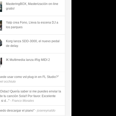
MasteringBOX, Masterización on-line
gratis!
Yalp crea Fono, Lleva la escena DJ a
los parques
Korg lanza SDD-3000, el nuevo pedal
de delay.
IK Multimedia lanza iRig MIDI 2
uede usar como vst plug-in en FL Studio?"
uel occhiuto
 Didac! Quería saber si me puedes enviar la
de tu canción Sola!! Por favor. Excelente
si d..."
- Franco Morales
uedo descargar el piano"
- josereynaldo