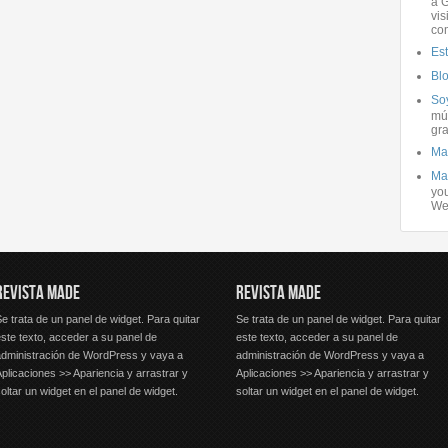
a G
vis
co
Es
Bl
Soy
mús
gra
Ma
Ma
you
We
REVISTA MADE
REVISTA MADE
e trata de un panel de widget. Para quitar
Se trata de un panel de widget. Para quitar
ste texto, acceder a su panel de
este texto, acceder a su panel de
administración de WordPress y vaya a
administración de WordPress y vaya a
plicaciones >> Apariencia y arrastrar y
Aplicaciones >> Apariencia y arrastrar y
oltar un widget en el panel de widget.
soltar un widget en el panel de widget.