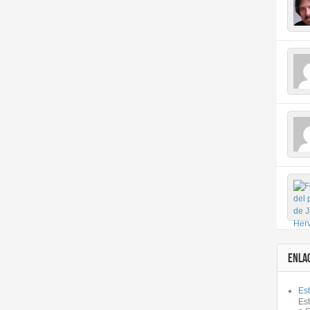
ENLA
Est
Es