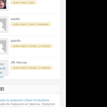
activo hace 1 mes
adolfo
activo hace 1 mes, 4 semanas
jadolfo
activo hace 2 meses, 1 semana
JM Hervas
activo hace 5 meses, 1 semana
CES
udio de grabación | Basic Productions
tudio de Grabacion en Valencia, Grabacion