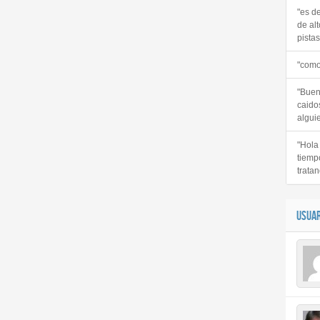
"es d
de alt
pistas 
"como
"Buen
caido
alguie
"Hola
tiemp
tratan
USUAR