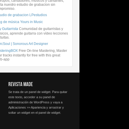
rupos, cantautores, músicos y cantantes,
ita nuestro estudio de grabacion sin
mpromiso.
tudio de grabacion LPestudios
og de música Yours in Music
 Guitarrista
Comunidad de guitarristas y
icos, aprende guitarra con vídeo lecciones
tuitas.
rcSoul | Sonorous Art Designer
steringBOX
Free On-line Mastering, Master
r tracks instantly for free with this great
b-app
REVISTA MADE
Se trata de un panel de widget. Para quitar
este texto, acceder a su panel de
administración de WordPress y vaya a
Aplicaciones >> Apariencia y arrastrar y
soltar un widget en el panel de widget.