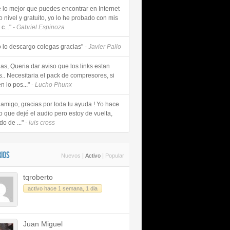
e lo mejor que puedes encontrar en Internet
o nivel y gratuito, yo lo he probado con mis
c..."
- Gabriel Espinoza
 lo descargo colegas gracias"
- Javier Pallo
as, Queria dar aviso que los links estan
s.. Necesitaria el pack de compresores, si
n lo pos..."
- Lucho Phunx
 amigo, gracias por toda tu ayuda ! Yo hace
o que dejé el audio pero estoy de vuelta,
do de ..."
- luis cross
IOS
|
|
Nuevos
Activo
Popular
tqroberto
activo hace 1 semana, 1 dia
Juan Miguel