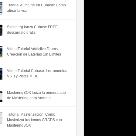
Tutorial Autotune en Cubase: Como
afinar la voz
Steinberg lanza Cubase FREE,
descárgalo gratis!
Video Tutorial Addictive Drums,
Creación de Baterías Sin Límites
Video Tutorial Cubase: Instrumentos
VSTi y Pistas MIDI.
MasteringBOX lanza la primera app
de Mastering para Android
Tutorial Masterización: Como
Masterizar tus temas GRATIS con
MasteringBOX