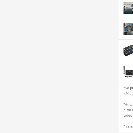
"Se p
- Mig
"Hola
pista 
video, 
"no p