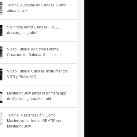
Tutorial Autotune en Cubase: Como
afinar la voz
Steinberg lanza Cubase FREE,
descárgalo gratis!
Video Tutorial Addictive Drums,
Creación de Baterías Sin Límites
Video Tutorial Cubase: Instrumentos
VSTi y Pistas MIDI.
MasteringBOX lanza la primera app
de Mastering para Android
Tutorial Masterización: Como
Masterizar tus temas GRATIS con
MasteringBOX