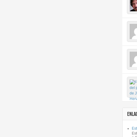
ENLA
Est
Es