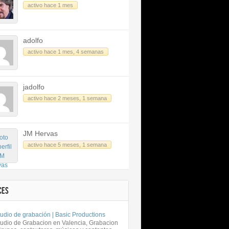
activo hace 1 mes
adolfo
activo hace 1 mes, 4 semanas
jadolfo
activo hace 2 meses, 1 semana
JM Hervas
activo hace 5 meses, 1 semana
CES
udio de grabación | Basic Productions
tudio de Grabacion en Valencia, Grabacion