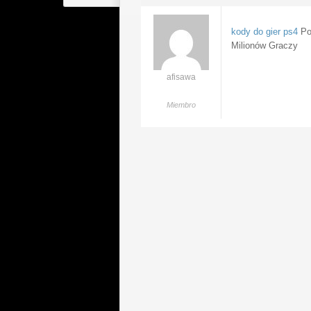
kody do gier ps4
Pol
Milionów Graczy
afisawa
Miembro