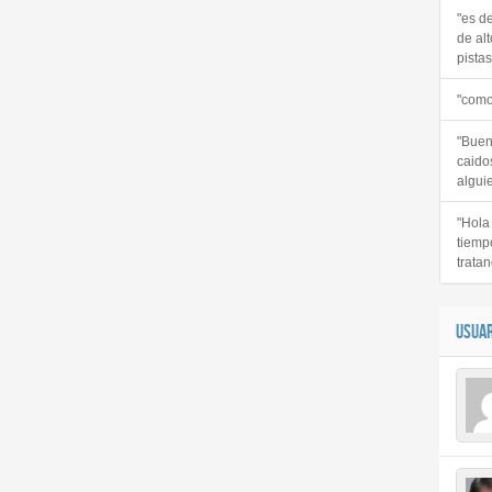
"es d
de alt
pistas 
"como
"Buen
caido
alguie
"Hola
tiemp
tratan
USUAR