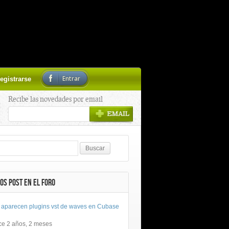
Entrar
egistrarse
Recibe las novedades por email
OS POST EN EL FORO
 aparecen plugins vst de waves en Cubase
ce 2 años, 2 meses