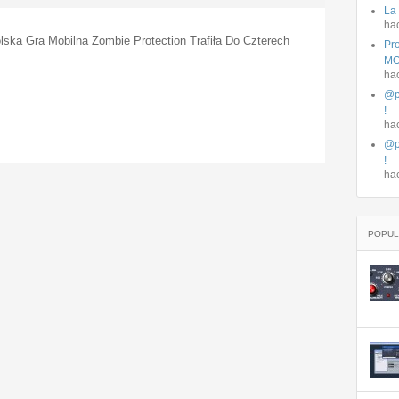
La
ha
ska Gra Mobilna Zombie Protection Trafiła Do Czterech
Pro
MO
ha
@p
!
ha
@p
!
ha
POPUL