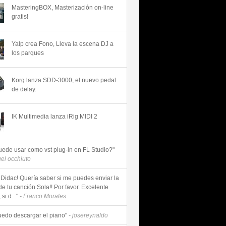
MasteringBOX, Masterización on-line
gratis!
Yalp crea Fono, Lleva la escena DJ a
los parques
Korg lanza SDD-3000, el nuevo pedal
de delay.
IK Multimedia lanza iRig MIDI 2
uede usar como vst plug-in en FL Studio?"
uel occhiuto
 Didac! Quería saber si me puedes enviar la
de tu canción Sola!! Por favor. Excelente
si d..."
- Franco Morales
uedo descargar el piano"
- josereynaldo