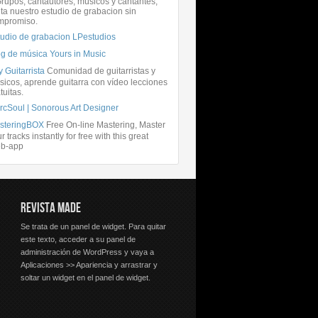
rupos, cantautores, músicos y cantantes,
ita nuestro estudio de grabacion sin
mpromiso.
tudio de grabacion LPestudios
og de música Yours in Music
 Guitarrista
Comunidad de guitarristas y
icos, aprende guitarra con vídeo lecciones
tuitas.
rcSoul | Sonorous Art Designer
steringBOX
Free On-line Mastering, Master
r tracks instantly for free with this great
b-app
REVISTA MADE
Se trata de un panel de widget. Para quitar
este texto, acceder a su panel de
administración de WordPress y vaya a
Aplicaciones >> Apariencia y arrastrar y
soltar un widget en el panel de widget.