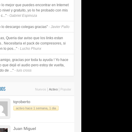
e lo mejor que puedes encontrar en Internet
o nivel y gratuito, yo lo he probado con mis
c..."
- Gabriel Espinoza
 lo descargo colegas gracias"
- Javier Pallo
as, Queria dar aviso que los links estan
s.. Necesitaria el pack de compresores, si
n lo pos..."
- Lucho Phunx
 amigo, gracias por toda tu ayuda ! Yo hace
o que dejé el audio pero estoy de vuelta,
do de ..."
- luis cross
IOS
|
|
Nuevos
Activo
Popular
tqroberto
activo hace 1 semana, 1 dia
Juan Miguel