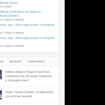
 Banda Queen
ce 3 años
blema al introducir las pistas en
NO/ESTEREO
ce 3 años, 5 meses
ump_upp – best crypto pumps on telegram
ce 3 años, 6 meses
ump_upp – best crypto pumps on telegram
ce 3 años, 6 meses
AR
RECIENTE
COMENTARIOS
Antress Modern Plugins Free Pack:
Compresor, Eq, De-esser, modelado…
y 18 plugins mas!!
Video Tutorial Cubase: Configuración
con el driver asio4all