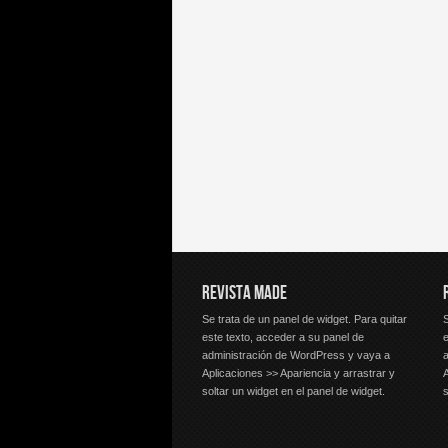
REVISTA MADE
Se trata de un panel de widget. Para quitar
S
este texto, acceder a su panel de
e
administración de WordPress y vaya a
Aplicaciones >> Apariencia y arrastrar y
A
soltar un widget en el panel de widget.
s