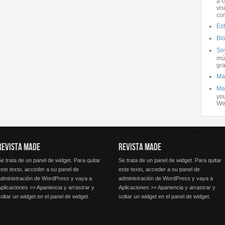
a G
vis
co
Es
Bl
Soy
mús
gra
Ma
Ma
you
We
REVISTA MADE
REVISTA MADE
e trata de un panel de widget. Para quitar
Se trata de un panel de widget. Para quitar
ste texto, acceder a su panel de
este texto, acceder a su panel de
administración de WordPress y vaya a
administración de WordPress y vaya a
plicaciones >> Apariencia y arrastrar y
Aplicaciones >> Apariencia y arrastrar y
oltar un widget en el panel de widget.
soltar un widget en el panel de widget.