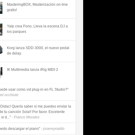
MasteringBOX, Masterización on-line
gratis!
Yalp crea Fono, Lleva la escena DJ a
los parques
Korg lanza SDD-3000, el nuevo pedal
de delay.
IK Multimedia lanza iRig MIDI 2
uede usar como vst plug-in en FL Studio?"
uel occhiuto
 Didac! Quería saber si me puedes enviar la
de tu canción Sola!! Por favor. Excelente
si d..."
- Franco Morales
uedo descargar el piano"
- josereynaldo