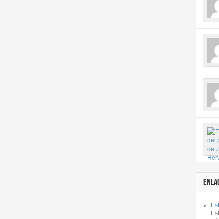
ENLA
Est
Es