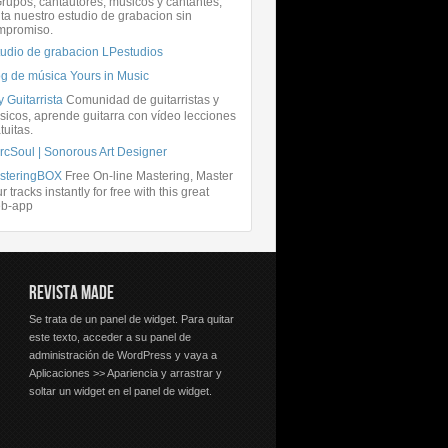
rupos, cantautores, músicos y cantantes,
ita nuestro estudio de grabacion sin
mpromiso.
tudio de grabacion LPestudios
og de música Yours in Music
 Guitarrista
Comunidad de guitarristas y
icos, aprende guitarra con vídeo lecciones
tuitas.
rcSoul | Sonorous Art Designer
steringBOX
Free On-line Mastering, Master
r tracks instantly for free with this great
b-app
REVISTA MADE
Se trata de un panel de widget. Para quitar
este texto, acceder a su panel de
administración de WordPress y vaya a
Aplicaciones >> Apariencia y arrastrar y
soltar un widget en el panel de widget.