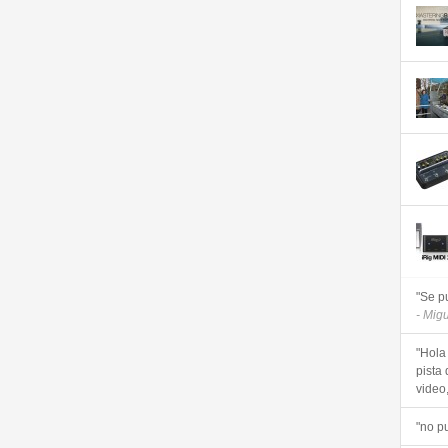
"Se p
- Mig
"Hola
pista 
video, 
"no p