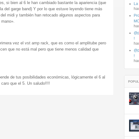
es, si bien al 6 le han cambiado bastante la apariencia (que
La
a del garge band) Y por lo que estuve leyendo tiene más
ha
 del midi y también han retocado algunos aspectos para
Pro
a mano».
MO
ha
@p
!
rimera vez el vst amp rack, que es como el amplitube pero
ha
icen que no está mal pero que tiene menos calidad que
@p
!
ha
nde de tus posibilidades económicas, lógicamente el 6 al
POPUL
caro que el 5. Un saludo!!!!