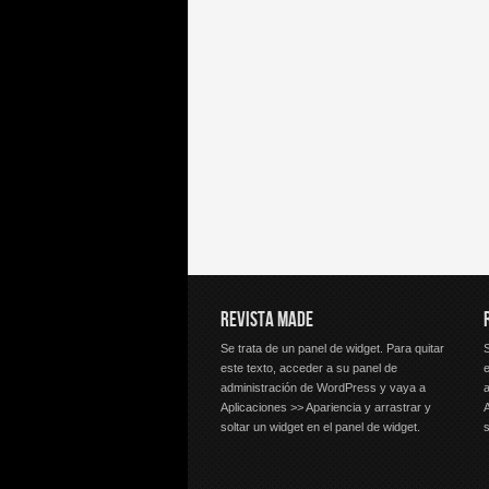
REVISTA MADE
Se trata de un panel de widget. Para quitar
S
este texto, acceder a su panel de
e
administración de WordPress y vaya a
Aplicaciones >> Apariencia y arrastrar y
A
soltar un widget en el panel de widget.
s