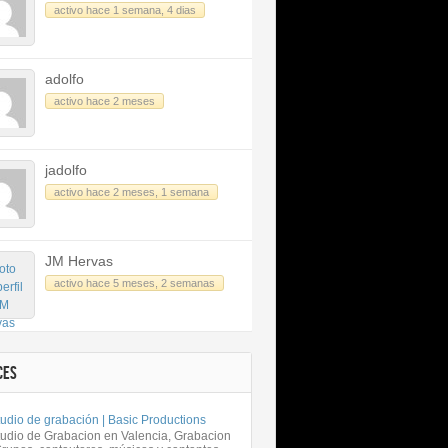
activo hace 1 semana, 4 dias
adolfo
activo hace 2 meses
jadolfo
activo hace 2 meses, 1 semana
JM Hervas
activo hace 5 meses, 2 semanas
CES
udio de grabación | Basic Productions
tudio de Grabacion en Valencia, Grabacion