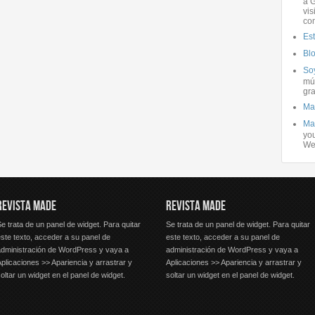
a G
vis
co
Es
Bl
Soy
mús
gra
Ma
Ma
you
We
REVISTA MADE
REVISTA MADE
e trata de un panel de widget. Para quitar
Se trata de un panel de widget. Para quitar
ste texto, acceder a su panel de
este texto, acceder a su panel de
administración de WordPress y vaya a
administración de WordPress y vaya a
plicaciones >> Apariencia y arrastrar y
Aplicaciones >> Apariencia y arrastrar y
oltar un widget en el panel de widget.
soltar un widget en el panel de widget.