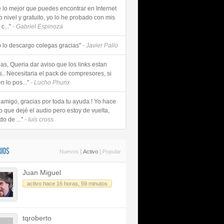
e lo mejor que puedes encontrar en Internet
o nivel y gratuito, yo lo he probado con mis
c..."
- Gabriel Espinoza
 lo descargo colegas gracias"
- Javier Pallo
as, Queria dar aviso que los links estan
s.. Necesitaria el pack de compresores, si
n lo pos..."
- Lucho Phunx
 amigo, gracias por toda tu ayuda ! Yo hace
o que dejé el audio pero estoy de vuelta,
do de ..."
- luis cross
IOS
|
|
Nuevos
Activo
Popular
Juan Miguel
activo hace 16 horas, 59 minutos
tqroberto