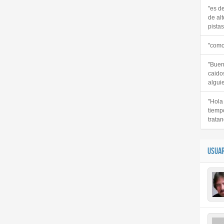
"es d
de alt
pistas 
"como
"Buen
caido
alguie
"Hola
tiemp
tratan
USUAR