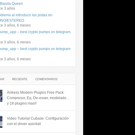
 Banda Queen
ce 3 años
blema al introducir las pistas en
NO/ESTEREO
ce 3 años, 6 meses
ump_upp – best crypto pumps on telegram
ce 3 años, 6 meses
ump_upp – best crypto pumps on telegram
ce 3 años, 6 meses
AR
RECIENTE
COMENTARIOS
Antress Modern Plugins Free Pack:
Compresor, Eq, De-esser, modelado…
y 18 plugins mas!!
Video Tutorial Cubase: Configuración
con el driver asio4all