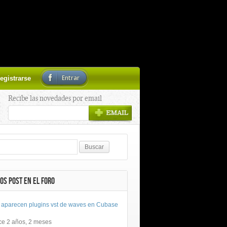
Entrar
egistrarse
Recibe las novedades por email
OS POST EN EL FORO
 aparecen plugins vst de waves en Cubase
ce 2 años, 2 meses