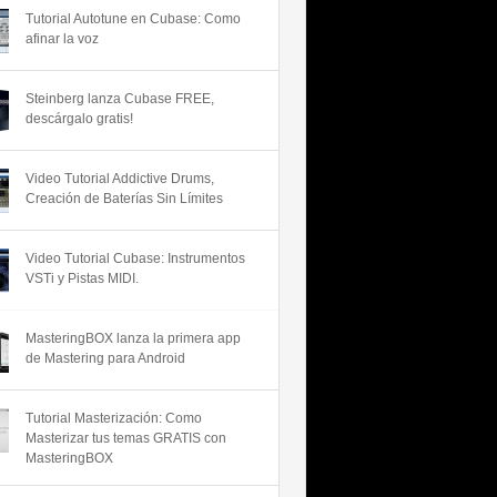
Tutorial Autotune en Cubase: Como
afinar la voz
Steinberg lanza Cubase FREE,
descárgalo gratis!
Video Tutorial Addictive Drums,
Creación de Baterías Sin Límites
Video Tutorial Cubase: Instrumentos
VSTi y Pistas MIDI.
MasteringBOX lanza la primera app
de Mastering para Android
Tutorial Masterización: Como
Masterizar tus temas GRATIS con
MasteringBOX