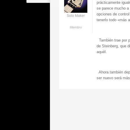
prácticamente igual
se parece mucho a l
opciones de control
Solo Maker
tenerlo todo «más 
Miembro
También trae por p
de Steinberg, que d
aquél.
Ahora también depe
ser nuevo será más 