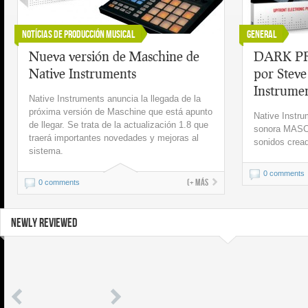
Notícias de Producción Musical
General
Nueva versión de Maschine de
DARK PR
Native Instruments
por Steve
Instrume
Native Instruments anuncia la llegada de la
próxima versión de Maschine que está apunto
Native Instru
de llegar. Se trata de la actualización 1.8 que
sonora MASC
traerá importantes novedades y mejoras al
sonidos cread
sistema.
0 comments
(+ más
0 comments
NEWLY REVIEWED