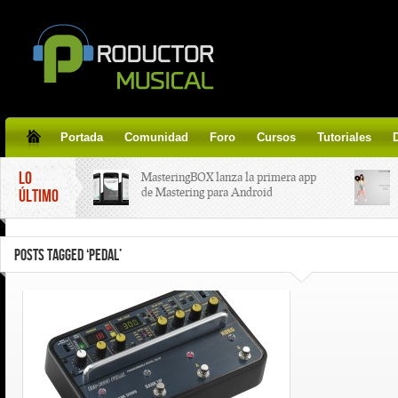
Portada
Comunidad
Foro
Cursos
Tutoriales
LO
MasteringBOX lanza la primera app
de Mastering para Android
ÚLTIMO
MasteringBOX, Masterización on-
POSTS TAGGED ‘PEDAL’
line gratis!
Korg lanza SDD-3000, el nuevo
pedal de delay.
Tutorial de CLA Effects, aprende a
aplicar efectos a tus voces.