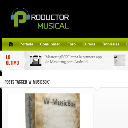
Portada
Comunidad
Foro
Cursos
Tutoriales
LO
MasteringBOX lanza la primera app
de Mastering para Android
ÚLTIMO
MasteringBOX, Masterización on-
POSTS TAGGED ‘W-MUSICBOX’
line gratis!
Korg lanza SDD-3000, el nuevo
pedal de delay.
Tutorial de CLA Effects, aprende a
aplicar efectos a tus voces.