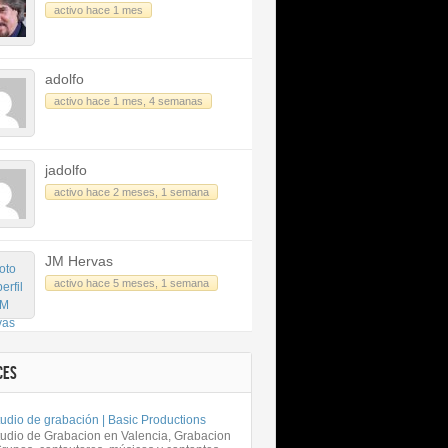
activo hace 1 mes
adolfo
activo hace 1 mes, 4 semanas
jadolfo
activo hace 2 meses, 1 semana
JM Hervas
activo hace 5 meses, 1 semana
CES
udio de grabación | Basic Productions
tudio de Grabacion en Valencia, Grabacion