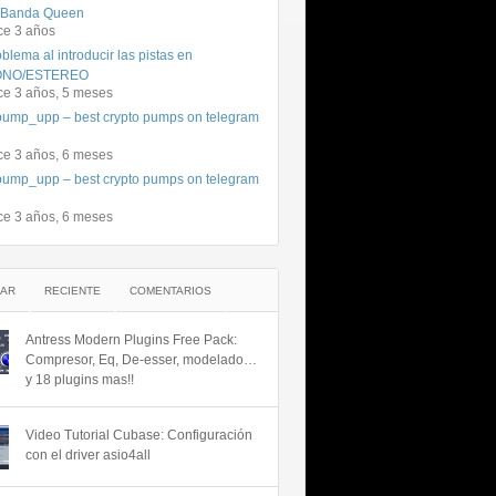
 Banda Queen
ce 3 años
blema al introducir las pistas en
NO/ESTEREO
ce 3 años, 5 meses
ump_upp – best crypto pumps on telegram
ce 3 años, 6 meses
ump_upp – best crypto pumps on telegram
ce 3 años, 6 meses
AR
RECIENTE
COMENTARIOS
Antress Modern Plugins Free Pack:
Compresor, Eq, De-esser, modelado…
y 18 plugins mas!!
Video Tutorial Cubase: Configuración
con el driver asio4all