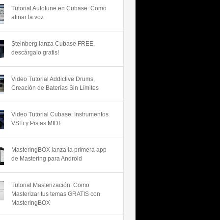
Tutorial Autotune en Cubase: Como
afinar la voz
Steinberg lanza Cubase FREE,
descárgalo gratis!
Video Tutorial Addictive Drums,
Creación de Baterías Sin Límites
Video Tutorial Cubase: Instrumentos
VSTi y Pistas MIDI.
MasteringBOX lanza la primera app
de Mastering para Android
Tutorial Masterización: Como
Masterizar tus temas GRATIS con
MasteringBOX