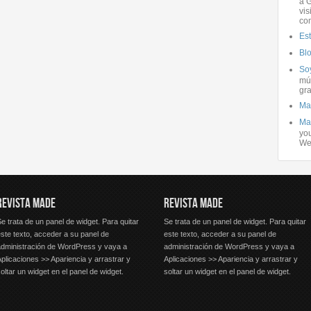
a G
vis
co
Es
Bl
Soy
mús
gra
Ma
Ma
you
We
REVISTA MADE
REVISTA MADE
e trata de un panel de widget. Para quitar
Se trata de un panel de widget. Para quitar
ste texto, acceder a su panel de
este texto, acceder a su panel de
administración de WordPress y vaya a
administración de WordPress y vaya a
plicaciones >> Apariencia y arrastrar y
Aplicaciones >> Apariencia y arrastrar y
oltar un widget en el panel de widget.
soltar un widget en el panel de widget.