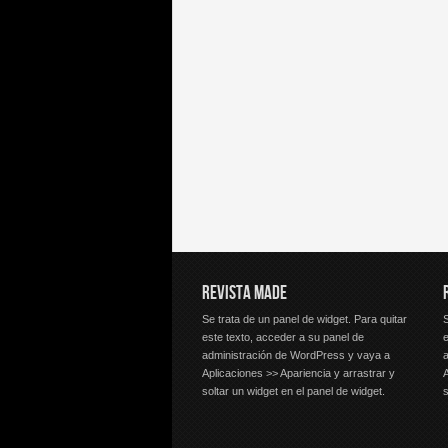
REVISTA MADE
Se trata de un panel de widget. Para quitar
S
este texto, acceder a su panel de
e
administración de WordPress y vaya a
Aplicaciones >> Apariencia y arrastrar y
A
soltar un widget en el panel de widget.
s