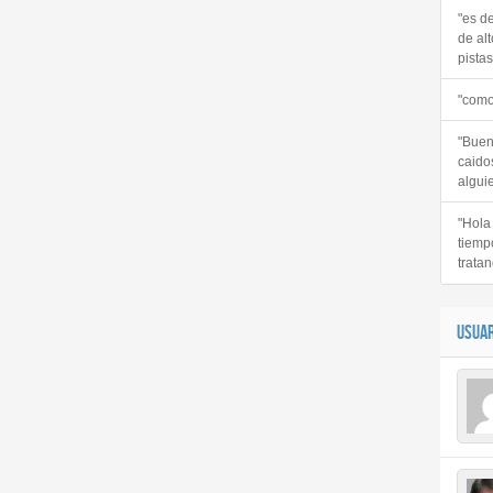
"es d
de alt
pistas 
"como
"Buen
caido
alguie
"Hola
tiemp
tratan
USUAR