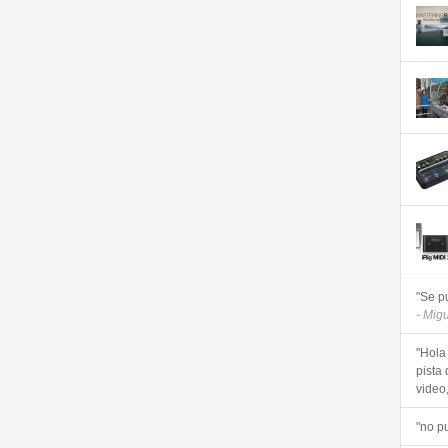
"Se p
- Mig
"Hola
pista 
video, 
"no p