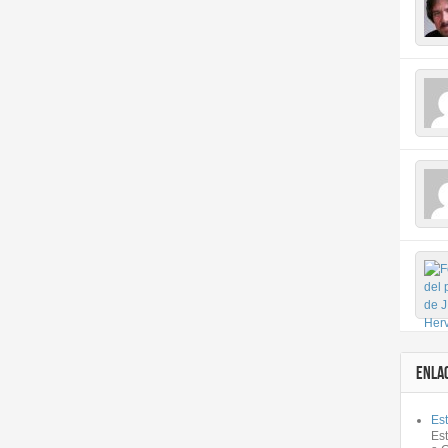
ENLA
Est
Es