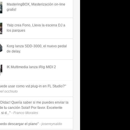
MasteringBOX, Masterización on-line
gratis!
Yalp crea Fono, Lleva la escena DJ a
los parques
Korg lanza SDD-3000, el nuevo pedal
de delay.
IK Multimedia lanza iRig MIDI 2
uede usar como vst plug-in en FL Studio?"
uel occhiuto
 Didac! Quería saber si me puedes enviar la
de tu canción Sola!! Por favor. Excelente
si d..."
- Franco Morales
uedo descargar el piano"
- josereynaldo