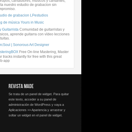
rupos, cantautores, músicos y cantantes,
ita nuestro estudio de grabacion sin
mpromiso.
tudio de grabacion LPestudios
og de música Yours in Music
 Guitarrista
Comunidad de guitarristas y
icos, aprende guitarra con vídeo lecciones
tuitas.
rcSoul | Sonorous Art Designer
steringBOX
Free On-line Mastering, Master
r tracks instantly for free with this great
b-app
REVISTA MADE
Se trata de un panel de widget. Para quitar
este texto, acceder a su panel de
administración de WordPress y vaya a
Aplicaciones >> Apariencia y arrastrar y
soltar un widget en el panel de widget.