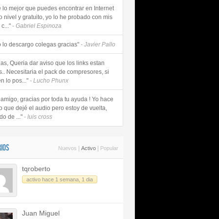
e lo mejor que puedes encontrar en Internet
o nivel y gratuito, yo lo he probado con mis
c..."
- Gabriel Espinoza
 lo descargo colegas gracias"
- Javier Pallo
as, Queria dar aviso que los links estan
s.. Necesitaria el pack de compresores, si
n lo pos..."
- Lucho Phunx
 amigo, gracias por toda tu ayuda ! Yo hace
o que dejé el audio pero estoy de vuelta,
do de ..."
- luis cross
IOS
|
|
Nuevos
Activo
Popular
tqroberto
activo hace 1 semana, 1 dia
Juan Miguel