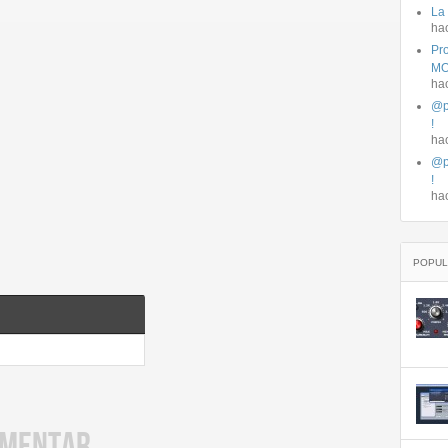
La
ha
Pro
MO
ha
@p
!
ha
@p
!
ha
POPUL
OMENTAR