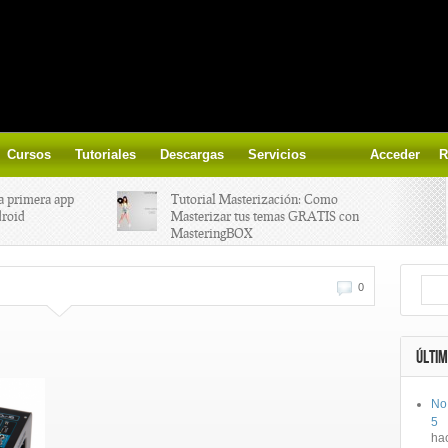
Cursos
Tutoriales
Descargas
Servicios
Acceder
R
a primera app
Tutorial Masterización: Como
droid
Masterizar tus temas GRATIS con
MasteringBOX
ización on-
Yalp crea Fono, Lleva la escena DJ a
0
los parques
 el nuevo
IK Multimedia lanza iRig MIDI 2
ÚLTIM
No
ts, aprende a
Ototo, crea musica con tu objeto
5
oces.
favorito!
ha