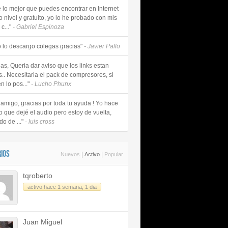
e lo mejor que puedes encontrar en Internet
o nivel y gratuito, yo lo he probado con mis
c..."
- Gabriel Espinoza
 lo descargo colegas gracias"
- Javier Pallo
as, Queria dar aviso que los links estan
s.. Necesitaria el pack de compresores, si
n lo pos..."
- Lucho Phunx
 amigo, gracias por toda tu ayuda ! Yo hace
o que dejé el audio pero estoy de vuelta,
do de ..."
- luis cross
IOS
|
|
Nuevos
Activo
Popular
tqroberto
activo hace 1 semana, 1 dia
Juan Miguel