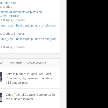
 Banda Queen
ce 3 años
blema al introducir las pistas en
NO/ESTEREO
ce 3 años, 5 meses
ump_upp – best crypto pumps on telegram
ce 3 años, 6 meses
ump_upp – best crypto pumps on telegram
ce 3 años, 6 meses
AR
RECIENTE
COMENTARIOS
Antress Modern Plugins Free Pack:
Compresor, Eq, De-esser, modelado…
y 18 plugins mas!!
Video Tutorial Cubase: Configuración
con el driver asio4all