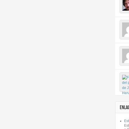
ENLA
Est
Es