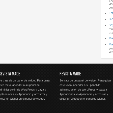
a G
vis
co
Es
Bl
Soy
mús
gra
Ma
Ma
you
We
REVISTA MADE
REVISTA MADE
e trata de un panel de widget. Para quitar
Se trata de un panel de widget. Para quitar
ste texto, acceder a su panel de
este texto, acceder a su panel de
administración de WordPress y vaya a
administración de WordPress y vaya a
plicaciones >> Apariencia y arrastrar y
Aplicaciones >> Apariencia y arrastrar y
oltar un widget en el panel de widget.
soltar un widget en el panel de widget.