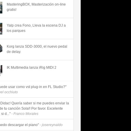
MasteringBOX, Masterización on-line
gratis!
Yalp crea Fono, Lleva la escena DJ a
los parques
Korg lanza SDD-3000, el nuevo pedal
de delay.
IK Multimedia lanza iRig MIDI 2
uede usar como vst plug-in en FL Studio?"
uel occhiuto
 Didac! Quería saber si me puedes enviar la
de tu canción Sola!! Por favor. Excelente
si d..."
- Franco Morales
uedo descargar el piano"
- josereynaldo