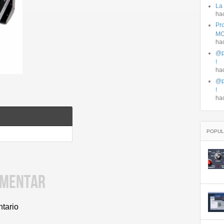
La
ha
Pro
MO
ha
@p
!
ha
@p
!
ha
POPUL
OMENTAR
ntario