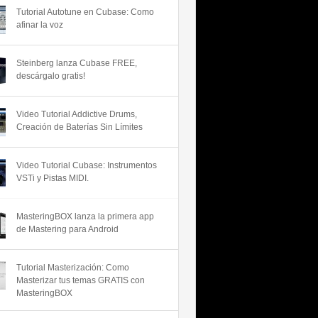
Tutorial Autotune en Cubase: Como
afinar la voz
Steinberg lanza Cubase FREE,
descárgalo gratis!
Video Tutorial Addictive Drums,
Creación de Baterías Sin Límites
Video Tutorial Cubase: Instrumentos
VSTi y Pistas MIDI.
MasteringBOX lanza la primera app
de Mastering para Android
Tutorial Masterización: Como
Masterizar tus temas GRATIS con
MasteringBOX