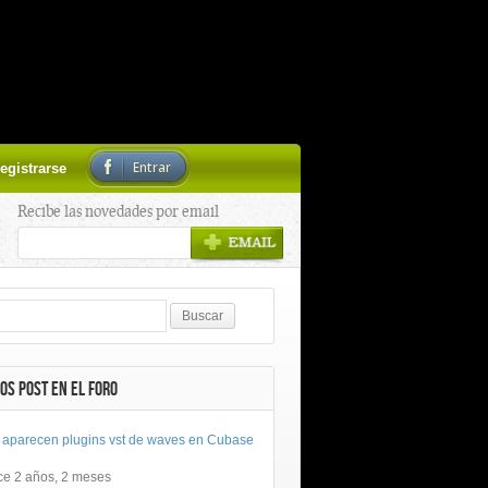
Entrar
egistrarse
Recibe las novedades por email
OS POST EN EL FORO
 aparecen plugins vst de waves en Cubase
ce 2 años, 2 meses