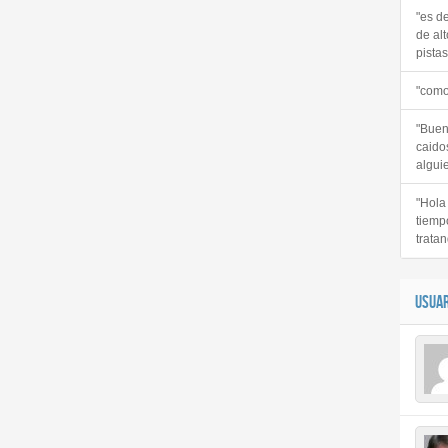
"es d
de alt
pistas 
"como
"Buen
caido
alguie
"Hola
tiemp
tratan
USUAR