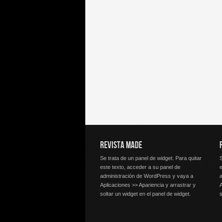
REVISTA MADE
Se trata de un panel de widget. Para quitar
S
este texto, acceder a su panel de
e
administración de WordPress y vaya a
Aplicaciones >> Apariencia y arrastrar y
A
soltar un widget en el panel de widget.
s