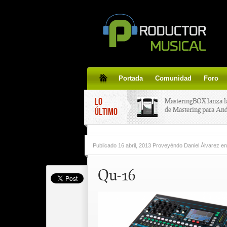
Portada
Comunidad
Foro
LO
MasteringBOX lanza l
de Mastering para An
ÚLTIMO
MasteringBOX, Master
Publicado
16 abril, 2013 Proveyéndo Daniel Álvarez
en
line gratis!
Qu-16
Korg lanza SDD-3000,
pedal de delay.
Tutorial de CLA Effec
aplicar efectos a tus v