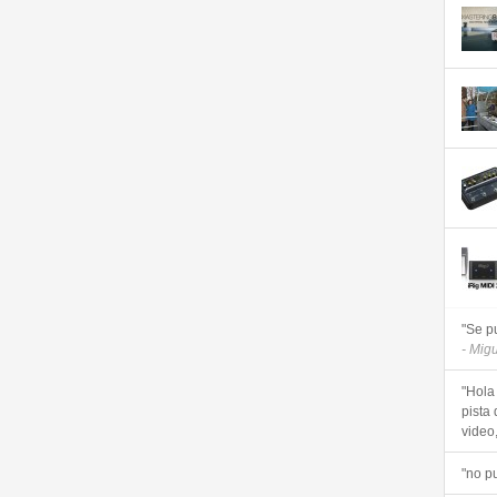
"Se p
- Mig
"Hola
pista 
video, 
"no p