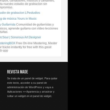
rupos, cantautores, músicos y cantantes,
ita nuestro estudio de grabacion sin
mpromiso.
tudio de grabacion LPestudios
og de música Yours in Music
 Guitarrista
Comunidad de guitarristas y
icos, aprende guitarra con vídeo lecciones
tuitas.
rcSoul | Sonorous Art Designer
steringBOX
Free On-line Mastering, Master
r tracks instantly for free with this great
b-app
REVISTA MADE
Se trata de un panel de widget. Para quitar
este texto, acceder a su panel de
administración de WordPress y vaya a
Aplicaciones >> Apariencia y arrastrar y
soltar un widget en el panel de widget.