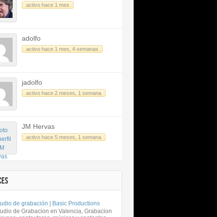
activo hace 1 mes
adolfo
activo hace 1 mes, 4 semanas
jadolfo
activo hace 2 meses, 1 semana
JM Hervas
activo hace 5 meses, 1 semana
CES
udio de grabación | Basic Productions
tudio de Grabacion en Valencia, Grabacion