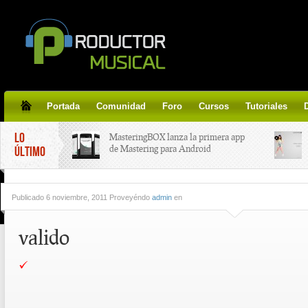
Portada
Comunidad
Foro
Cursos
Tutoriales
LO
MasteringBOX lanza la primera app
de Mastering para Android
ÚLTIMO
MasteringBOX, Masterización on-
Publicado
6 noviembre, 2011 Proveyéndo
admin
en
line gratis!
valido
Korg lanza SDD-3000, el nuevo
pedal de delay.
Tutorial de CLA Effects, aprende a
aplicar efectos a tus voces.