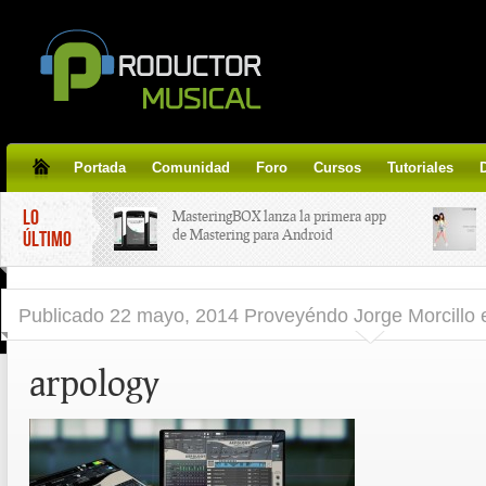
Portada
Comunidad
Foro
Cursos
Tutoriales
LO
MasteringBOX lanza la primera app
de Mastering para Android
ÚLTIMO
MasteringBOX, Masterización on-
Publicado
22 mayo, 2014 Proveyéndo Jorge Morcillo
line gratis!
arpology
Korg lanza SDD-3000, el nuevo
pedal de delay.
Tutorial de CLA Effects, aprende a
aplicar efectos a tus voces.