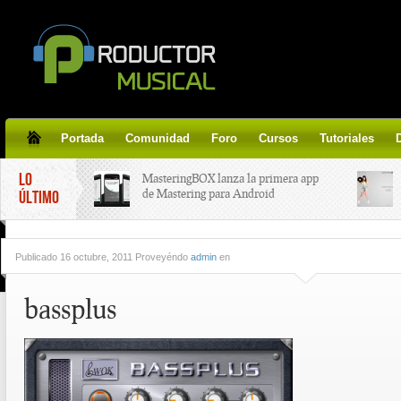
Portada
Comunidad
Foro
Cursos
Tutoriales
LO
MasteringBOX lanza la primera app
de Mastering para Android
ÚLTIMO
MasteringBOX, Masterización on-
Publicado
16 octubre, 2011 Proveyéndo
admin
en
line gratis!
bassplus
Korg lanza SDD-3000, el nuevo
pedal de delay.
Tutorial de CLA Effects, aprende a
aplicar efectos a tus voces.