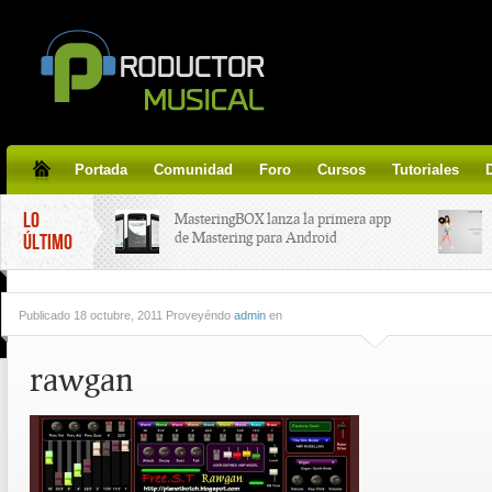
Portada
Comunidad
Foro
Cursos
Tutoriales
LO
MasteringBOX lanza la primera app
de Mastering para Android
ÚLTIMO
MasteringBOX, Masterización on-
Publicado
18 octubre, 2011 Proveyéndo
admin
en
line gratis!
rawgan
Korg lanza SDD-3000, el nuevo
pedal de delay.
Tutorial de CLA Effects, aprende a
aplicar efectos a tus voces.