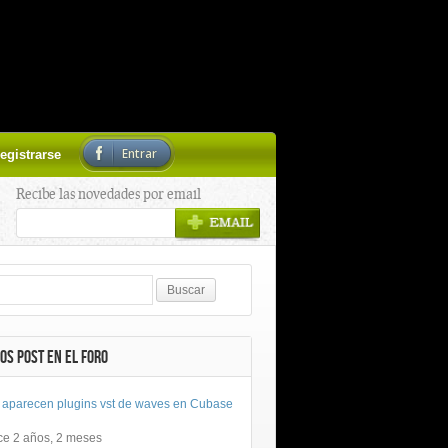
Entrar
egistrarse
Recibe las novedades por email
OS POST EN EL FORO
 aparecen plugins vst de waves en Cubase
ce 2 años, 2 meses