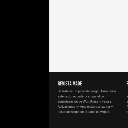
REVISTA MADE
Se trata de un panel de widget. Para quitar
S
este texto, acceder a su panel de
e
administración de WordPress y vaya a
Aplicaciones >> Apariencia y arrastrar y
A
soltar un widget en el panel de widget.
s