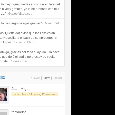
e lo mejor que puedes encontrar en Internet
o nivel y gratuito, yo lo he probado con mis
c..."
- Gabriel Espinoza
 lo descargo colegas gracias"
- Javier Pallo
as, Queria dar aviso que los links estan
s.. Necesitaria el pack de compresores, si
n lo pos..."
- Lucho Phunx
 amigo, gracias por toda tu ayuda ! Yo hace
o que dejé el audio pero estoy de vuelta,
do de ..."
- luis cross
IOS
|
|
Nuevos
Activo
Popular
Juan Miguel
activo hace 14 horas, 12 minutos
tqroberto