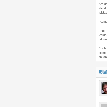
"es d
de alt
pistas 
"como
"Buen
caido
alguie
"Hola
tiemp
tratan
USUAR