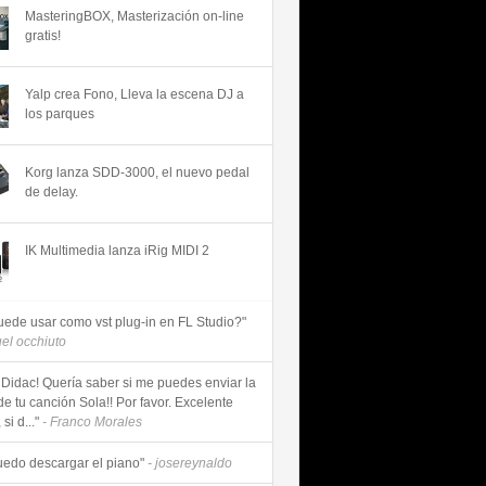
MasteringBOX, Masterización on-line
gratis!
Yalp crea Fono, Lleva la escena DJ a
los parques
Korg lanza SDD-3000, el nuevo pedal
de delay.
IK Multimedia lanza iRig MIDI 2
uede usar como vst plug-in en FL Studio?"
uel occhiuto
 Didac! Quería saber si me puedes enviar la
de tu canción Sola!! Por favor. Excelente
si d..."
- Franco Morales
uedo descargar el piano"
- josereynaldo