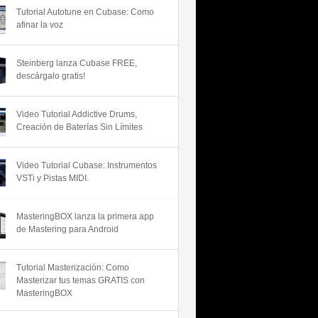
Tutorial Autotune en Cubase: Como
afinar la voz
Steinberg lanza Cubase FREE,
descárgalo gratis!
Video Tutorial Addictive Drums,
Creación de Baterías Sin Límites
Video Tutorial Cubase: Instrumentos
VSTi y Pistas MIDI.
MasteringBOX lanza la primera app
de Mastering para Android
Tutorial Masterización: Como
Masterizar tus temas GRATIS con
MasteringBOX