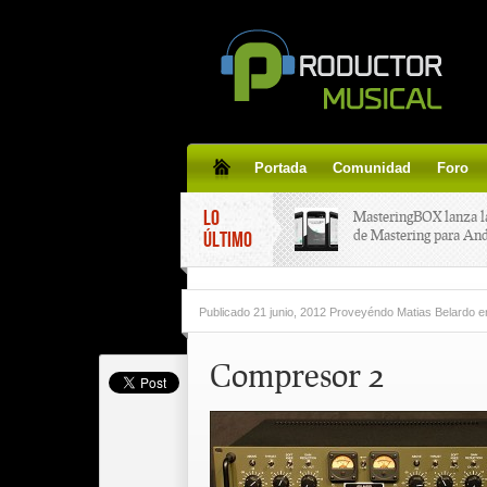
Portada
Comunidad
Foro
LO
MasteringBOX lanza l
de Mastering para An
ÚLTIMO
MasteringBOX, Master
Publicado
21 junio, 2012 Proveyéndo Matias Belardo
e
line gratis!
Compresor 2
Korg lanza SDD-3000,
pedal de delay.
Tutorial de CLA Effec
aplicar efectos a tus v