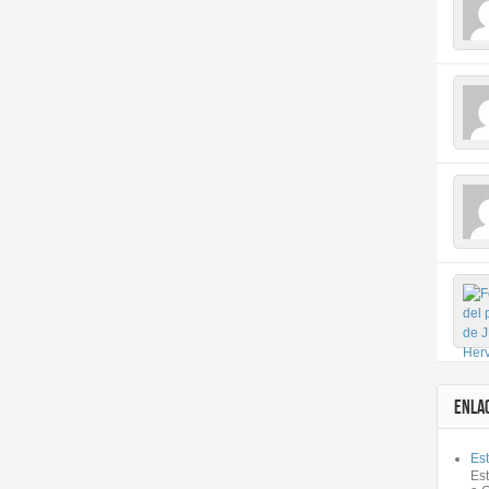
ENLA
Est
Es