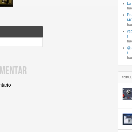
La
ha
Pro
MO
ha
@p
!
ha
@p
!
ha
OMENTAR
POPUL
ntario