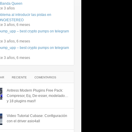
 Banda Queen
ce 3 años
blema al introducir las pistas en
NO/ESTEREO
ce 3 años, 6 meses
ump_upp – best crypto pumps on telegram
ce 3 años, 6 meses
ump_upp – best crypto pumps on telegram
ce 3 años, 6 meses
AR
RECIENTE
COMENTARIOS
Antress Modern Plugins Free Pack:
Compresor, Eq, De-esser, modelado…
y 18 plugins mas!!
Video Tutorial Cubase: Configuración
con el driver asio4all