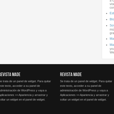
a G
vis
co
Es
Bl
Soy
mús
gra
Ma
Ma
you
We
REVISTA MADE
REVISTA MADE
e trata de un panel de widget. Para quitar
Se trata de un panel de widget. Para quitar
ste texto, acceder a su panel de
este texto, acceder a su panel de
administración de WordPress y vaya a
administración de WordPress y vaya a
plicaciones >> Apariencia y arrastrar y
Aplicaciones >> Apariencia y arrastrar y
oltar un widget en el panel de widget.
soltar un widget en el panel de widget.