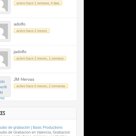
activo hace 1 semana, 4 dias
adolfo
activo hace 2 meses
jadolfo
activo hace 2 meses, 1 semana
JM Hervas
activo hace 5 meses, 2 semanas
CES
udio de grabación | Basic Productions
tudio de Grabacion en Valencia, Grabacion