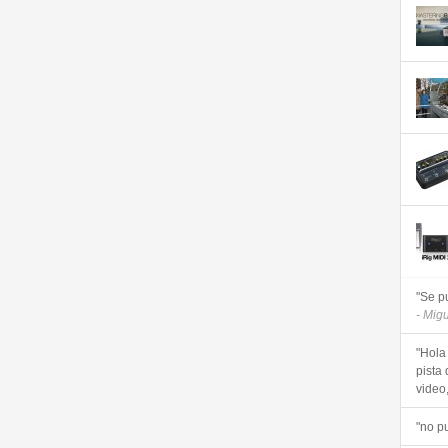
"Se p
- Mig
"Hola
pista 
video, 
"no p