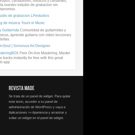
rupos, cantautores, músicos y cantantes,
ita nuestro estudio de grabacion sin
mpromiso.
tudio de grabacion LPestudios
og de música Yours in Music
 Guitarrista
Comunidad de guitarristas y
icos, aprende guitarra con vídeo lecciones
tuitas.
rcSoul | Sonorous Art Designer
steringBOX
Free On-line Mastering, Master
r tracks instantly for free with this great
b-app
REVISTA MADE
Se trata de un panel de widget. Para quitar
este texto, acceder a su panel de
administración de WordPress y vaya a
Aplicaciones >> Apariencia y arrastrar y
soltar un widget en el panel de widget.