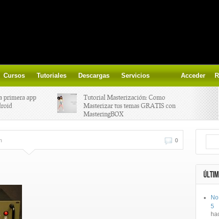
Cursos
Tutoriales
Descargas
Servicios
Acceder
R
a primera app
Tutorial Masterización: Como
droid
Masterizar tus temas GRATIS con
MasteringBOX
ización on-
Yalp crea Fono, Lleva la escena DJ a
n
0
los parques
 el nuevo
IK Multimedia lanza iRig MIDI 2
ÚLTIM
No
ts, aprende a
Ototo, crea musica con tu objeto
5
oces.
favorito!
ha