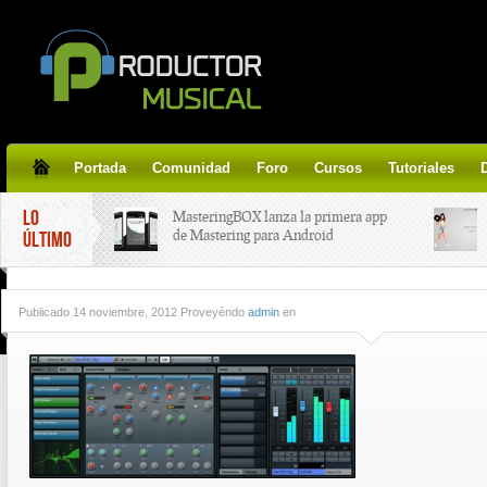
Portada
Comunidad
Foro
Cursos
Tutoriales
LO
MasteringBOX lanza la primera app
de Mastering para Android
ÚLTIMO
MasteringBOX, Masterización on-
Publicado
14 noviembre, 2012 Proveyéndo
admin
en
line gratis!
Korg lanza SDD-3000, el nuevo
pedal de delay.
Tutorial de CLA Effects, aprende a
aplicar efectos a tus voces.