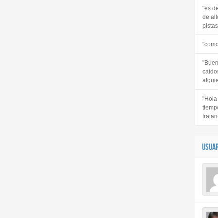
"es d
de alt
pistas 
"como
"Buen
caido
alguie
"Hola
tiemp
tratan
USUAR