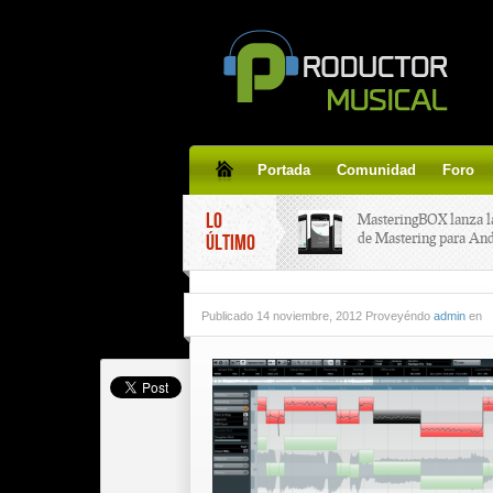
Portada
Comunidad
Foro
LO
MasteringBOX lanza l
de Mastering para An
ÚLTIMO
MasteringBOX, Master
Publicado
14 noviembre, 2012 Proveyéndo
admin
en
line gratis!
Korg lanza SDD-3000,
pedal de delay.
Tutorial de CLA Effec
aplicar efectos a tus v