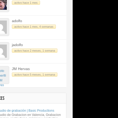
activo hace 1 mes
adolfo
activo hace 1 mes, 4 semanas
jadolfo
activo hace 2 meses, 1 semana
JM Hervas
activo hace 5 meses, 1 semana
CES
udio de grabación | Basic Productions
tudio de Grabacion en Valencia, Grabacion