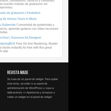
rupos, cantautores, músicos y cantantes,
ita nuestro estudio de grabacion sin
mpromiso.
tudio de grabacion LPestudios
og de música Yours in Music
 Guitarrista
Comunidad de guitarristas y
icos, aprende guitarra con vídeo lecciones
tuitas.
rcSoul | Sonorous Art Designer
steringBOX
Free On-line Mastering, Master
r tracks instantly for free with this great
b-app
REVISTA MADE
Se trata de un panel de widget. Para quitar
este texto, acceder a su panel de
administración de WordPress y vaya a
Aplicaciones >> Apariencia y arrastrar y
soltar un widget en el panel de widget.