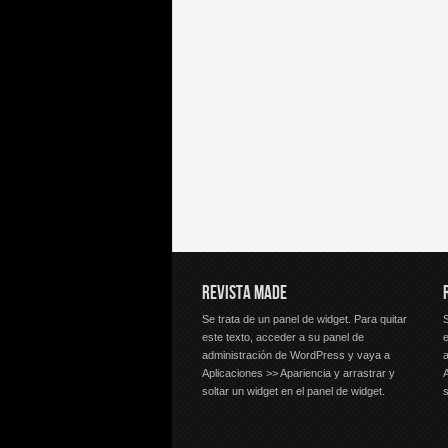
REVISTA MADE
Se trata de un panel de widget. Para quitar
S
este texto, acceder a su panel de
e
administración de WordPress y vaya a
Aplicaciones >> Apariencia y arrastrar y
A
soltar un widget en el panel de widget.
s