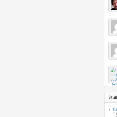
ENLA
Est
Es