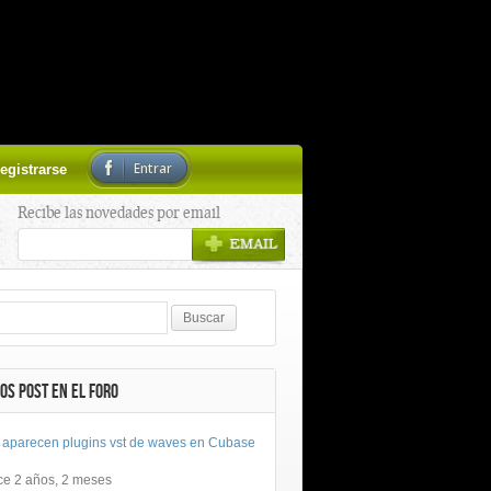
Entrar
egistrarse
Recibe las novedades por email
OS POST EN EL FORO
 aparecen plugins vst de waves en Cubase
ce 2 años, 2 meses