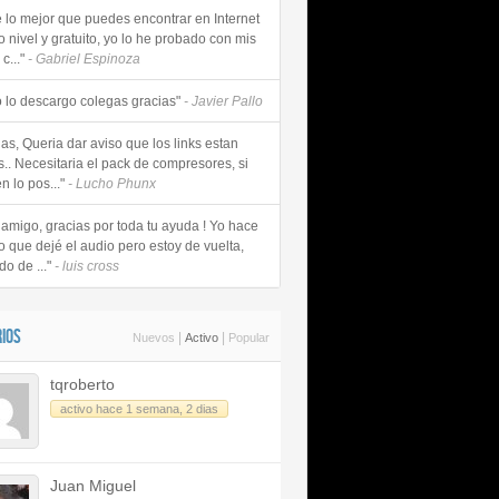
e lo mejor que puedes encontrar en Internet
o nivel y gratuito, yo lo he probado con mis
c..."
- Gabriel Espinoza
 lo descargo colegas gracias"
- Javier Pallo
as, Queria dar aviso que los links estan
s.. Necesitaria el pack de compresores, si
n lo pos..."
- Lucho Phunx
 amigo, gracias por toda tu ayuda ! Yo hace
o que dejé el audio pero estoy de vuelta,
do de ..."
- luis cross
IOS
|
|
Nuevos
Activo
Popular
tqroberto
activo hace 1 semana, 2 dias
Juan Miguel