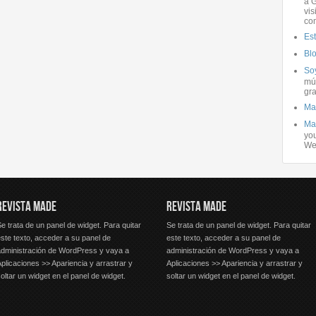
a G
vis
co
Es
Bl
Soy
mús
gra
Ma
Ma
you
We
REVISTA MADE
REVISTA MADE
e trata de un panel de widget. Para quitar
Se trata de un panel de widget. Para quitar
ste texto, acceder a su panel de
este texto, acceder a su panel de
administración de WordPress y vaya a
administración de WordPress y vaya a
plicaciones >> Apariencia y arrastrar y
Aplicaciones >> Apariencia y arrastrar y
oltar un widget en el panel de widget.
soltar un widget en el panel de widget.