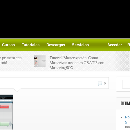
Cursos
Tutoriales
Descargas
Servicios
Acceder
R
a primera app
Tutorial Masterización: Como
droid
Masterizar tus temas GRATIS con
MasteringBOX
ización on-
Yalp crea Fono, Lleva la escena DJ a
0
los parques
 el nuevo
IK Multimedia lanza iRig MIDI 2
ÚLTIM
No
ts, aprende a
Ototo, crea musica con tu objeto
5
oces.
favorito!
ha