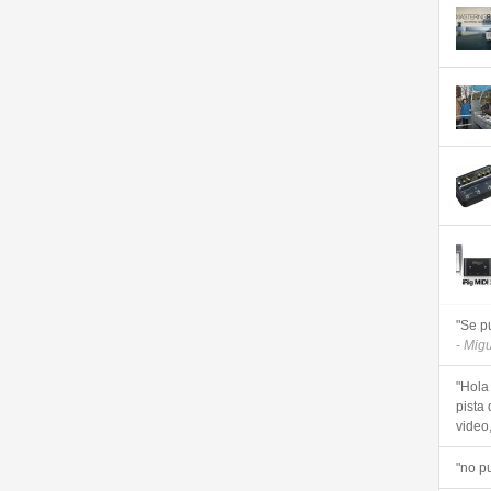
"Se p
- Mig
"Hola
pista 
video, 
"no p