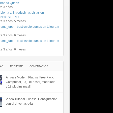
 Banda Queen
ce 3 años
blema al introducir las pistas en
NO/ESTEREO
ce 3 años, 5 meses
ump_upp – best crypto pumps on telegram
ce 3 años, 6 meses
ump_upp – best crypto pumps on telegram
ce 3 años, 6 meses
AR
RECIENTE
COMENTARIOS
Antress Modern Plugins Free Pack:
Compresor, Eq, De-esser, modelado…
y 18 plugins mas!!
Video Tutorial Cubase: Configuración
con el driver asio4all