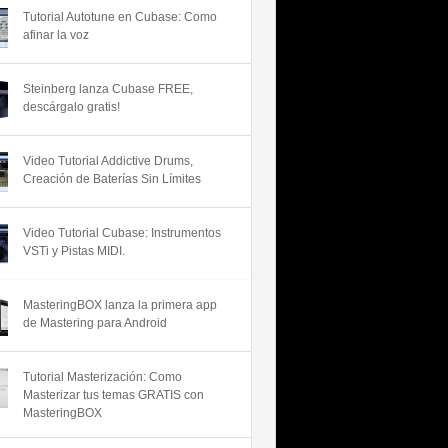
Tutorial Autotune en Cubase: Como
afinar la voz
Steinberg lanza Cubase FREE,
descárgalo gratis!
Video Tutorial Addictive Drums,
Creación de Baterías Sin Límites
Video Tutorial Cubase: Instrumentos
VSTi y Pistas MIDI.
MasteringBOX lanza la primera app
de Mastering para Android
Tutorial Masterización: Como
Masterizar tus temas GRATIS con
MasteringBOX