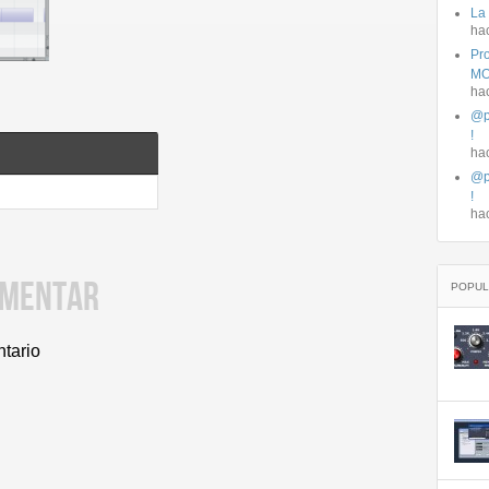
La
ha
Pro
MO
ha
@p
!
ha
@p
!
ha
OMENTAR
POPUL
ntario