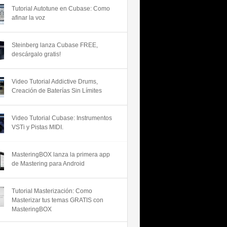
Tutorial Autotune en Cubase: Como
afinar la voz
Steinberg lanza Cubase FREE,
descárgalo gratis!
Video Tutorial Addictive Drums,
Creación de Baterías Sin Límites
Video Tutorial Cubase: Instrumentos
VSTi y Pistas MIDI.
MasteringBOX lanza la primera app
de Mastering para Android
Tutorial Masterización: Como
Masterizar tus temas GRATIS con
MasteringBOX