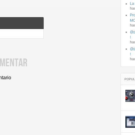
La
ha
Pro
MO
ha
@p
!
ha
@p
!
OMENTAR
ha
ntario
POPUL