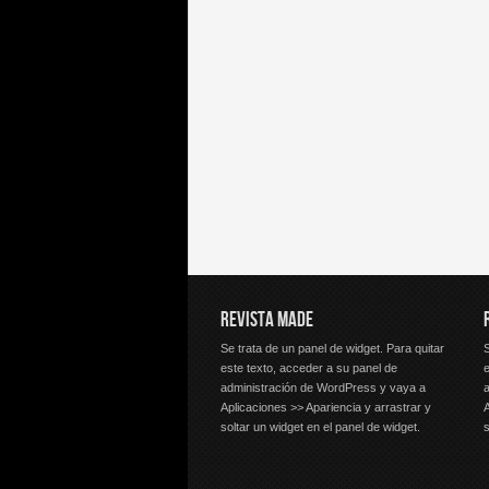
REVISTA MADE
Se trata de un panel de widget. Para quitar
S
este texto, acceder a su panel de
e
administración de WordPress y vaya a
Aplicaciones >> Apariencia y arrastrar y
A
soltar un widget en el panel de widget.
s