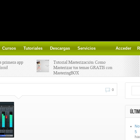
Cursos
Tutoriales
Descargas
Servicios
Acceder
R
a primera app
Tutorial Masterización: Como
droid
Masterizar tus temas GRATIS con
MasteringBOX
ización on-
Yalp crea Fono, Lleva la escena DJ a
0
los parques
 el nuevo
IK Multimedia lanza iRig MIDI 2
ÚLTIM
No
ts, aprende a
Ototo, crea musica con tu objeto
5
oces.
favorito!
ha