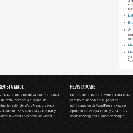
a G
vis
co
Es
Bl
Soy
mús
gra
Ma
Ma
you
We
REVISTA MADE
REVISTA MADE
e trata de un panel de widget. Para quitar
Se trata de un panel de widget. Para quitar
ste texto, acceder a su panel de
este texto, acceder a su panel de
administración de WordPress y vaya a
administración de WordPress y vaya a
plicaciones >> Apariencia y arrastrar y
Aplicaciones >> Apariencia y arrastrar y
oltar un widget en el panel de widget.
soltar un widget en el panel de widget.