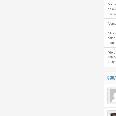
"es d
de alt
pistas 
"como
"Buen
caido
alguie
"Hola
tiemp
tratan
USUAR