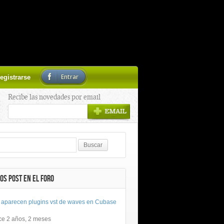
Entrar
egistrarse
Recibe las novedades por email
OS POST EN EL FORO
 aparecen plugins vst de waves en Cubase
ce 2 años, 2 meses