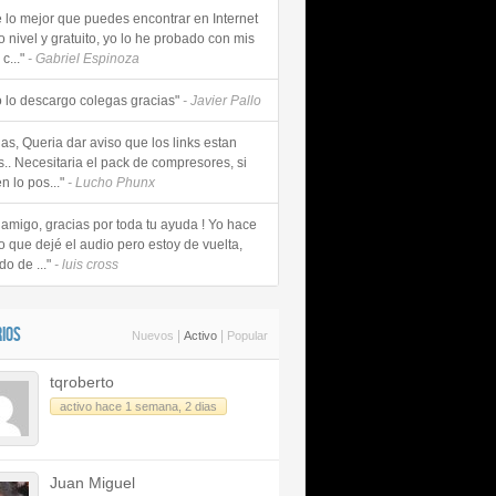
e lo mejor que puedes encontrar en Internet
o nivel y gratuito, yo lo he probado con mis
c..."
- Gabriel Espinoza
 lo descargo colegas gracias"
- Javier Pallo
as, Queria dar aviso que los links estan
s.. Necesitaria el pack de compresores, si
n lo pos..."
- Lucho Phunx
 amigo, gracias por toda tu ayuda ! Yo hace
o que dejé el audio pero estoy de vuelta,
do de ..."
- luis cross
IOS
|
|
Nuevos
Activo
Popular
tqroberto
activo hace 1 semana, 2 dias
Juan Miguel