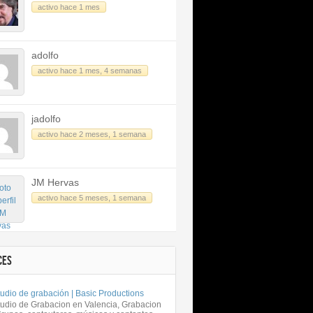
activo hace 1 mes
adolfo
activo hace 1 mes, 4 semanas
jadolfo
activo hace 2 meses, 1 semana
JM Hervas
activo hace 5 meses, 1 semana
CES
udio de grabación | Basic Productions
tudio de Grabacion en Valencia, Grabacion