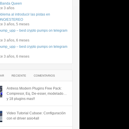
 Banda Queen
ce 3 años
blema al introducir las pistas en
NO/ESTEREO
ce 3 años, 5 meses
ump_upp – best crypto pumps on telegram
ce 3 años, 6 meses
ump_upp – best crypto pumps on telegram
ce 3 años, 6 meses
AR
RECIENTE
COMENTARIOS
Antress Modern Plugins Free Pack:
Compresor, Eq, De-esser, modelado…
y 18 plugins mas!!
Video Tutorial Cubase: Configuración
con el driver asio4all