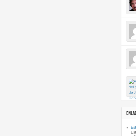
ENLA
Est
Es