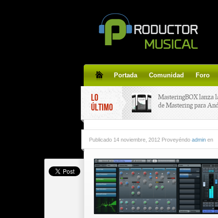
Portada
Comunidad
Foro
LO
MasteringBOX lanza l
de Mastering para An
ÚLTIMO
MasteringBOX, Master
Publicado
14 noviembre, 2012 Proveyéndo
admin
en
line gratis!
Korg lanza SDD-3000,
pedal de delay.
Tutorial de CLA Effec
aplicar efectos a tus v