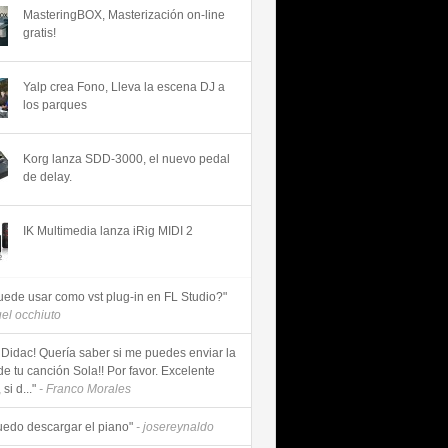
MasteringBOX, Masterización on-line
gratis!
Yalp crea Fono, Lleva la escena DJ a
los parques
Korg lanza SDD-3000, el nuevo pedal
de delay.
IK Multimedia lanza iRig MIDI 2
uede usar como vst plug-in en FL Studio?"
uel occhiuto
 Didac! Quería saber si me puedes enviar la
de tu canción Sola!! Por favor. Excelente
si d..."
- Franco Morales
uedo descargar el piano"
- josereynaldo