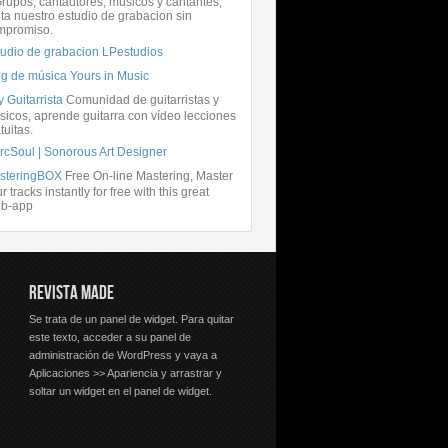
rupos, cantautores, músicos y cantantes,
ita nuestro estudio de grabacion sin
mpromiso.
tudio de grabacion LPestudios
og de música Yours in Music
 Guitarrista
Comunidad de guitarristas y
icos, aprende guitarra con vídeo lecciones
tuitas.
rcSoul | Sonorous Art Designer
steringBOX
Free On-line Mastering, Master
r tracks instantly for free with this great
b-app
REVISTA MADE
Se trata de un panel de widget. Para quitar
este texto, acceder a su panel de
administración de WordPress y vaya a
Aplicaciones >> Apariencia y arrastrar y
soltar un widget en el panel de widget.