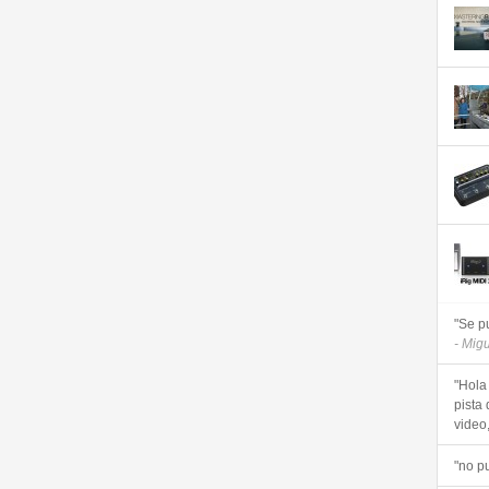
"Se p
- Mig
"Hola
pista 
video, 
"no p