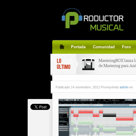
Portada
Comunidad
Foro
LO
MasteringBOX lanza l
de Mastering para An
ÚLTIMO
MasteringBOX, Master
Publicado
14 noviembre, 2012 Proveyéndo
admin
en
line gratis!
Korg lanza SDD-3000,
pedal de delay.
Tutorial de CLA Effec
aplicar efectos a tus v