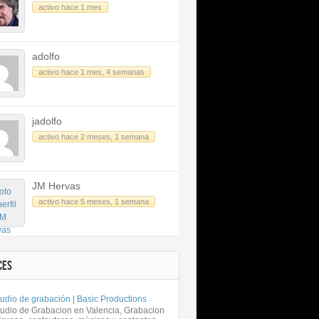
activo hace 1 mes
adolfo
activo hace 1 mes, 4 semanas
jadolfo
activo hace 2 meses, 1 semana
JM Hervas
activo hace 5 meses, 1 semana
CES
udio de grabación | Basic Productions
tudio de Grabacion en Valencia, Grabacion