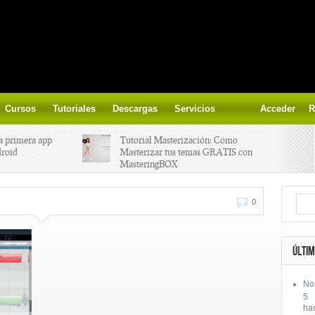
Cursos
Tutoriales
Descargas
Servicios
Acceder
R
a primera app
Tutorial Masterización: Como
droid
Masterizar tus temas GRATIS con
MasteringBOX
ización on-
Yalp crea Fono, Lleva la escena DJ a
0
los parques
 el nuevo
IK Multimedia lanza iRig MIDI 2
ÚLTIM
No
ts, aprende a
Ototo, crea musica con tu objeto
5
oces.
favorito!
ha