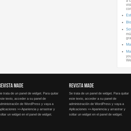
a G
vis
co
Es
Bl
Soy
mús
gra
Ma
Ma
you
We
REVISTA MADE
REVISTA MADE
e trata de un panel de widget. Para quitar
Se trata de un panel de widget. Para quitar
ste texto, acceder a su panel de
este texto, acceder a su panel de
administración de WordPress y vaya a
administración de WordPress y vaya a
plicaciones >> Apariencia y arrastrar y
Aplicaciones >> Apariencia y arrastrar y
oltar un widget en el panel de widget.
soltar un widget en el panel de widget.