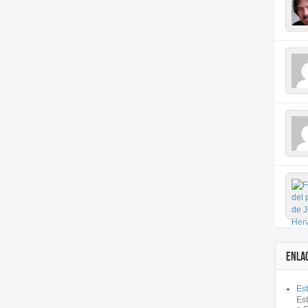
ENLA
Est
Es