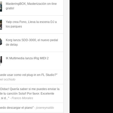
MasteringBOX, Masterización on-line
gratis!
Yalp crea Fono, Lleva la escena DJ a
los parques
Korg lanza SDD-3000, el nuevo pedal
de delay.
IK Multimedia lanza iRig MIDI 2
uede usar como vst plug-in en FL Studio?"
uel occhiuto
 Didac! Quería saber si me puedes enviar la
de tu canción Sola!! Por favor. Excelente
si d..."
- Franco Morales
uedo descargar el piano"
- josereynaldo