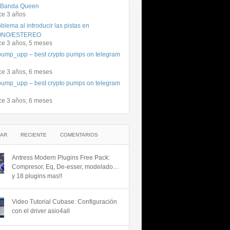
 Banda Queen
ce 3 años
blema al introducir las pistas en
NO/ESTEREO
ce 3 años, 5 meses
ump_upp – best crypto pumps on telegram
ce 3 años, 6 meses
ump_upp – best crypto pumps on telegram
ce 3 años, 6 meses
AR
RECIENTE
COMENTARIOS
Antress Modern Plugins Free Pack:
Compresor, Eq, De-esser, modelado…
y 18 plugins mas!!
Video Tutorial Cubase: Configuración
con el driver asio4all