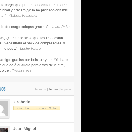
e lo mejor que puedes encontrar en Internet
o nivel y gratuito, yo lo he probado con mis
c..."
- Gabriel Espinoza
 lo descargo colegas gracias"
- Javier Pallo
as, Queria dar aviso que los links estan
s.. Necesitaria el pack de compresores, si
n lo pos..."
- Lucho Phunx
 amigo, gracias por toda tu ayuda ! Yo hace
o que dejé el audio pero estoy de vuelta,
do de ..."
- luis cross
IOS
|
|
Nuevos
Activo
Popular
tqroberto
activo hace 1 semana, 3 dias
Juan Miguel