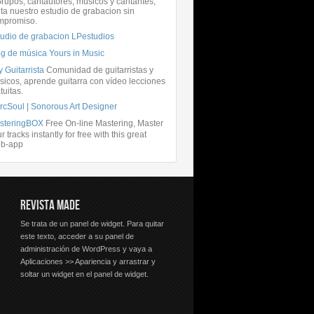
rupos, cantautores, músicos y cantantes,
ita nuestro estudio de grabacion sin
mpromiso.
tudio de grabacion LPestudios
og de música Yours in Music
 Guitarrista
Comunidad de guitarristas y
icos, aprende guitarra con vídeo lecciones
tuitas.
rcSoul | Sonorous Art Designer
steringBOX
Free On-line Mastering, Master
r tracks instantly for free with this great
b-app
REVISTA MADE
Se trata de un panel de widget. Para quitar
este texto, acceder a su panel de
administración de WordPress y vaya a
Aplicaciones >> Apariencia y arrastrar y
soltar un widget en el panel de widget.