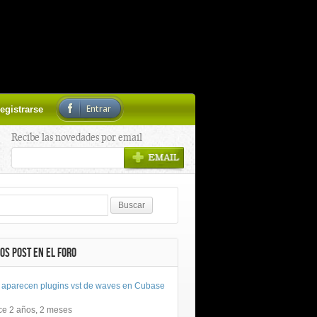
Entrar
egistrarse
Recibe las novedades por email
OS POST EN EL FORO
 aparecen plugins vst de waves en Cubase
ce 2 años, 2 meses