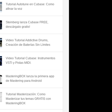
Tutorial Autotune en Cubase: Como
afinar la voz
Steinberg lanza Cubase FREE,
descárgalo gratis!
Video Tutorial Addictive Drums,
Creación de Baterías Sin Límites
Video Tutorial Cubase: Instrumentos
VSTi y Pistas MIDI.
MasteringBOX lanza la primera app
de Mastering para Android
Tutorial Masterización: Como
Masterizar tus temas GRATIS con
MasteringBOX