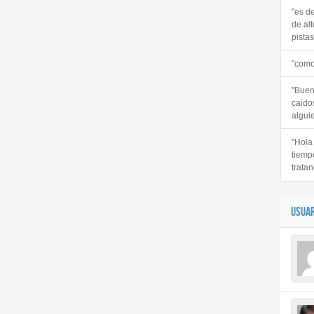
"es d
de alt
pistas 
"como
"Buen
caido
alguie
"Hola
tiemp
tratan
USUAR