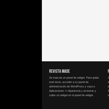
REVISTA MADE
Se trata de un panel de widget. Para quitar
S
este texto, acceder a su panel de
e
administración de WordPress y vaya a
Aplicaciones >> Apariencia y arrastrar y
A
soltar un widget en el panel de widget.
s