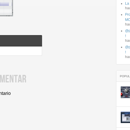
La
ha
Pro
MO
ha
@p
!
ha
@p
!
ha
OMENTAR
POPUL
ntario