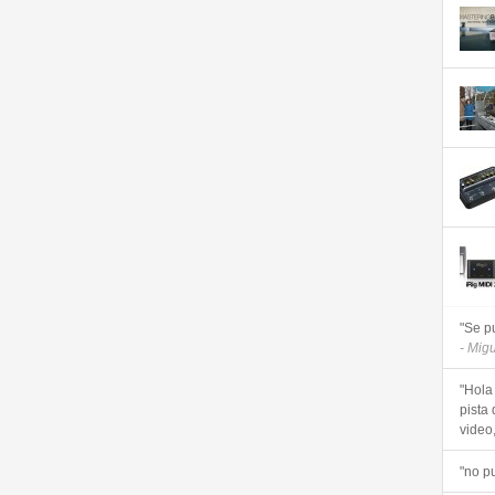
"Se p
- Mig
"Hola
pista 
video, 
"no p