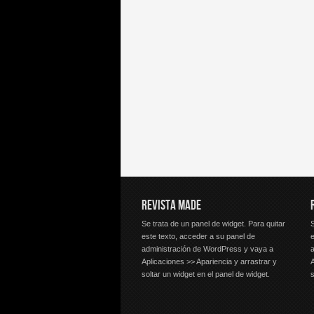
REVISTA MADE
Se trata de un panel de widget. Para quitar
S
este texto, acceder a su panel de
e
administración de WordPress y vaya a
Aplicaciones >> Apariencia y arrastrar y
A
soltar un widget en el panel de widget.
s