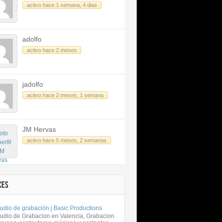
activo hace 1 semana, 4 dias
adolfo
activo hace 2 meses
jadolfo
activo hace 2 meses, 1 semana
JM Hervas
activo hace 5 meses, 2 semanas
CES
udio de grabación | Basic Productions
tudio de Grabacion en Valencia, Grabacion