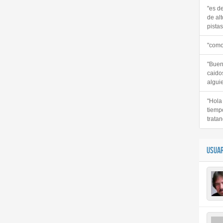
"es d
de alt
pistas 
"como
"Buen
caido
alguie
"Hola
tiemp
tratan
USUAR