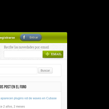
Entrar
egistrarse
Recibe las novedades por email
OS POST EN EL FORO
 aparecen plugins vst de waves en Cubase
ce 2 años, 2 meses