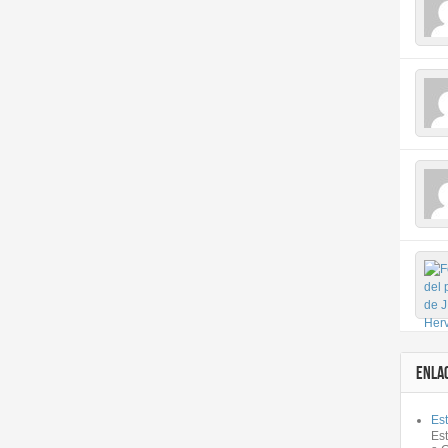
ENLA
Est
Es