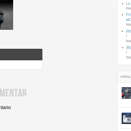
La
ha
Pro
MO
ha
@p
!
ha
@p
!
ha
POPUL
OMENTAR
ntario