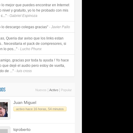
e lo mejor que puedes encontrar en Internet
o nivel y gratuito, yo lo he probado con mis
c..."
- Gabriel Espinoza
 lo descargo colegas gracias"
- Javier Pallo
as, Queria dar aviso que los links estan
s.. Necesitaria el pack de compresores, si
n lo pos..."
- Lucho Phunx
 amigo, gracias por toda tu ayuda ! Yo hace
o que dejé el audio pero estoy de vuelta,
do de ..."
- luis cross
IOS
|
|
Nuevos
Activo
Popular
Juan Miguel
activo hace 16 horas, 54 minutos
tqroberto