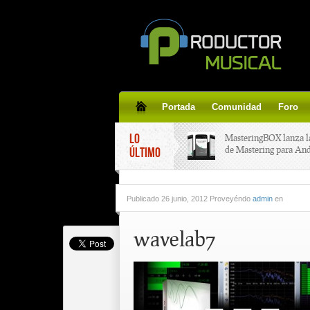
Portada
Comunidad
Foro
LO
MasteringBOX lanza l
de Mastering para An
ÚLTIMO
MasteringBOX, Master
Publicado
26 junio, 2012 Proveyéndo
admin
en
line gratis!
wavelab7
Korg lanza SDD-3000,
pedal de delay.
Tutorial de CLA Effec
aplicar efectos a tus v