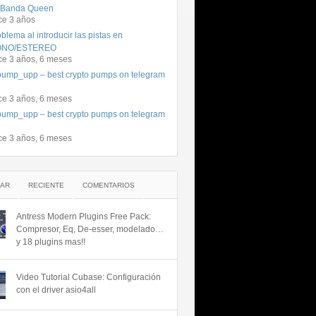
 Banda Queen
ce 3 años
blema al introducir las pistas en
NO/ESTEREO
ce 3 años, 6 meses
ump_upp – best crypto pumps on telegram
ce 3 años, 6 meses
ump_upp – best crypto pumps on telegram
ce 3 años, 6 meses
AR
RECIENTE
COMENTARIOS
Antress Modern Plugins Free Pack:
Compresor, Eq, De-esser, modelado…
y 18 plugins mas!!
Video Tutorial Cubase: Configuración
con el driver asio4all