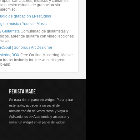
rupos, cantautores, músicos y cantantes,
ita nuestro estudio de grabacion sin
mpromiso.
tudio de grabacion LPestudios
og de música Yours in Music
 Guitarrista
Comunidad de guitarristas y
icos, aprende guitarra con vídeo lecciones
tuitas.
rcSoul | Sonorous Art Designer
steringBOX
Free On-line Mastering, Master
r tracks instantly for free with this great
b-app
REVISTA MADE
Se trata de un panel de widget. Para quitar
este texto, acceder a su panel de
administración de WordPress y vaya a
Aplicaciones >> Apariencia y arrastrar y
soltar un widget en el panel de widget.