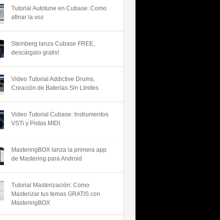
Tutorial Autotune en Cubase: Como
afinar la voz
Steinberg lanza Cubase FREE,
descárgalo gratis!
Video Tutorial Addictive Drums,
Creación de Baterías Sin Límites
Video Tutorial Cubase: Instrumentos
VSTi y Pistas MIDI.
MasteringBOX lanza la primera app
de Mastering para Android
Tutorial Masterización: Como
Masterizar tus temas GRATIS con
MasteringBOX