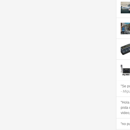
"Se p
- Mig
"Hola
pista 
video, 
"no p