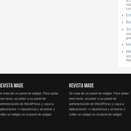
a G
vis
co
Es
Bl
Soy
mús
gra
Ma
Ma
you
We
REVISTA MADE
REVISTA MADE
e trata de un panel de widget. Para quitar
Se trata de un panel de widget. Para quitar
ste texto, acceder a su panel de
este texto, acceder a su panel de
administración de WordPress y vaya a
administración de WordPress y vaya a
plicaciones >> Apariencia y arrastrar y
Aplicaciones >> Apariencia y arrastrar y
oltar un widget en el panel de widget.
soltar un widget en el panel de widget.