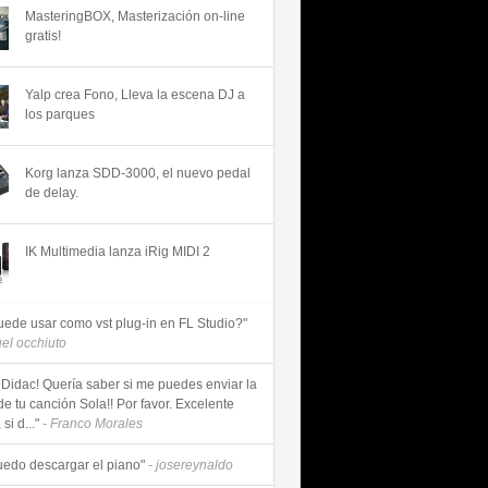
MasteringBOX, Masterización on-line
gratis!
Yalp crea Fono, Lleva la escena DJ a
los parques
Korg lanza SDD-3000, el nuevo pedal
de delay.
IK Multimedia lanza iRig MIDI 2
uede usar como vst plug-in en FL Studio?"
uel occhiuto
 Didac! Quería saber si me puedes enviar la
de tu canción Sola!! Por favor. Excelente
si d..."
- Franco Morales
uedo descargar el piano"
- josereynaldo