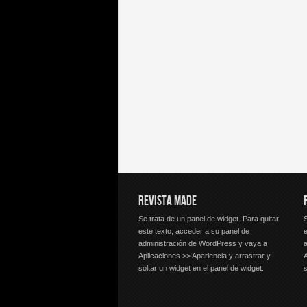
REVISTA MADE
Se trata de un panel de widget. Para quitar
S
este texto, acceder a su panel de
e
administración de WordPress y vaya a
Aplicaciones >> Apariencia y arrastrar y
A
soltar un widget en el panel de widget.
s