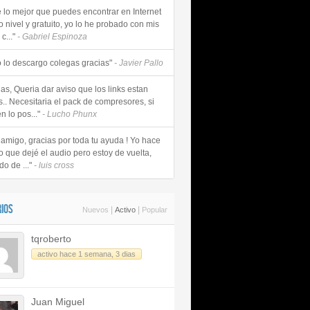
e lo mejor que puedes encontrar en Internet
o nivel y gratuito, yo lo he probado con mis
c..."
- Gabriel Espinoza
 lo descargo colegas gracias"
- Javier Pallo
as, Queria dar aviso que los links estan
s.. Necesitaria el pack de compresores, si
n lo pos..."
- Lucho Phunx
 amigo, gracias por toda tu ayuda ! Yo hace
o que dejé el audio pero estoy de vuelta,
do de ..."
- luis cross
IOS
|
|
Nuevos
Activo
Popular
tqroberto
activo hace 1 semana, 3 dias
Juan Miguel