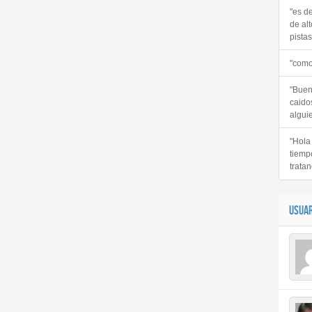
"es d
de alt
pistas 
"como
"Buen
caido
alguie
"Hola
tiemp
tratan
USUAR