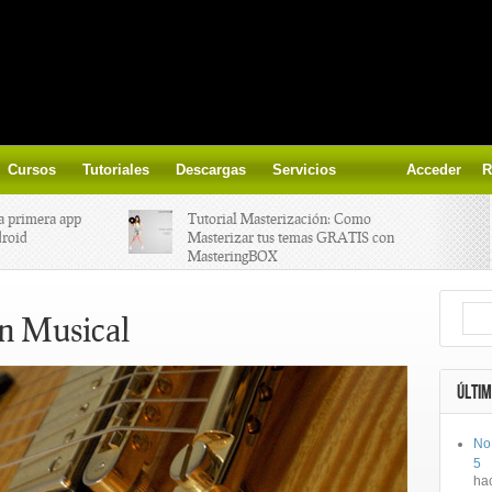
Cursos
Tutoriales
Descargas
Servicios
Acceder
R
a primera app
Tutorial Masterización: Como
droid
Masterizar tus temas GRATIS con
MasteringBOX
ización on-
Yalp crea Fono, Lleva la escena DJ a
n Musical
los parques
 el nuevo
IK Multimedia lanza iRig MIDI 2
ÚLTIM
No
ts, aprende a
Ototo, crea musica con tu objeto
5
oces.
favorito!
ha