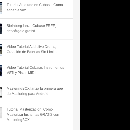
Tutorial Autotune en Cubase: Como
afinar la voz
Steinberg lanza Cubase FREE,
descárgalo gratis!
Video Tutorial Addictive Drums,
Creación de Baterías Sin Límites
Video Tutorial Cubase: Instrumentos
VSTi y Pistas MIDI.
MasteringBOX lanza la primera app
de Mastering para Android
Tutorial Masterización: Como
Masterizar tus temas GRATIS con
MasteringBOX