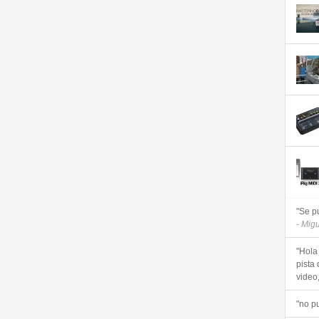
"Se p
- Mig
"Hola
pista 
video, 
"no p