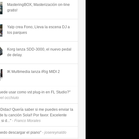
MasteringBOX, Masterización on-line
gratis!
Yalp crea Fono, Lleva la escena DJ a
los parques
Korg lanza SDD-3000, el nuevo pedal
de delay.
IK Multimedia lanza iRig MIDI 2
uede usar como vst plug-in en FL Studio?"
uel occhiuto
 Didac! Quería saber si me puedes enviar la
de tu canción Sola!! Por favor. Excelente
si d..."
- Franco Morales
uedo descargar el piano"
- josereynaldo