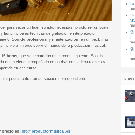
La
ha
Pro
MO
ha
e, para sacar un buen sonido, necesitas no solo ser un buen
@p
y las principales técnicas de grabación e interpretación.
!
ase 6
,
Sonido profesional
y
masterización
, en un pack más
ha
principio a fin todo sobre el mundo de la producción musical.
@p
!
 16 horas
, que se impartirían en el orden siguiente: Sonido
ha
Cada curso viene acompañado de un
dvd
con videotutoriales y
mpartida en ese curso.
cular podéis entrar en su sección correspondiente:
POPUL
———————————————————————–
y precio en
info@productormusical.es