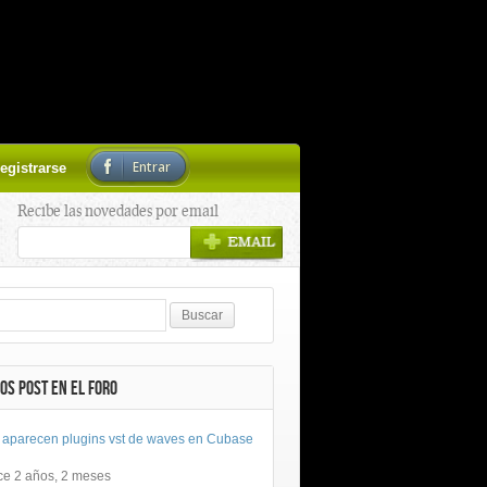
Entrar
egistrarse
Recibe las novedades por email
OS POST EN EL FORO
 aparecen plugins vst de waves en Cubase
ce 2 años, 2 meses