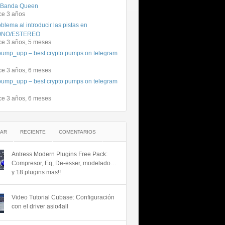
 Banda Queen
ce 3 años
blema al introducir las pistas en
NO/ESTEREO
ce 3 años, 5 meses
ump_upp – best crypto pumps on telegram
ce 3 años, 6 meses
ump_upp – best crypto pumps on telegram
ce 3 años, 6 meses
AR
RECIENTE
COMENTARIOS
Antress Modern Plugins Free Pack:
Compresor, Eq, De-esser, modelado…
y 18 plugins mas!!
Video Tutorial Cubase: Configuración
con el driver asio4all