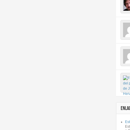
ENLA
Est
Es