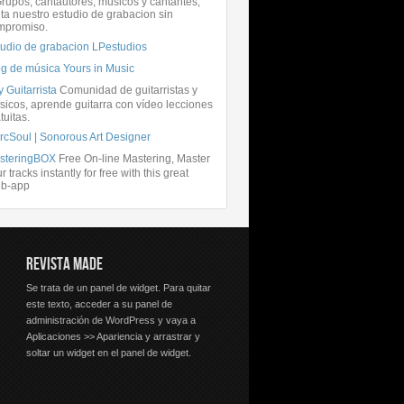
rupos, cantautores, músicos y cantantes,
ita nuestro estudio de grabacion sin
mpromiso.
tudio de grabacion LPestudios
og de música Yours in Music
 Guitarrista
Comunidad de guitarristas y
icos, aprende guitarra con vídeo lecciones
tuitas.
rcSoul | Sonorous Art Designer
steringBOX
Free On-line Mastering, Master
r tracks instantly for free with this great
b-app
REVISTA MADE
Se trata de un panel de widget. Para quitar
este texto, acceder a su panel de
administración de WordPress y vaya a
Aplicaciones >> Apariencia y arrastrar y
soltar un widget en el panel de widget.