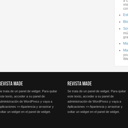
a G
vis
co
Es
Bl
Soy
mús
gra
Ma
Ma
you
We
REVISTA MADE
REVISTA MADE
e trata de un panel de widget. Para quitar
Se trata de un panel de widget. Para quitar
ste texto, acceder a su panel de
este texto, acceder a su panel de
administración de WordPress y vaya a
administración de WordPress y vaya a
plicaciones >> Apariencia y arrastrar y
Aplicaciones >> Apariencia y arrastrar y
oltar un widget en el panel de widget.
soltar un widget en el panel de widget.