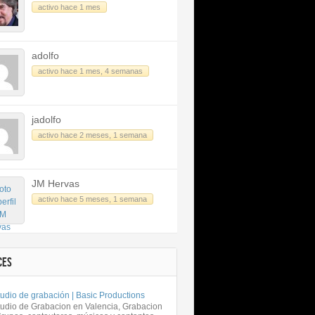
activo hace 1 mes
adolfo
activo hace 1 mes, 4 semanas
jadolfo
activo hace 2 meses, 1 semana
JM Hervas
activo hace 5 meses, 1 semana
CES
udio de grabación | Basic Productions
tudio de Grabacion en Valencia, Grabacion