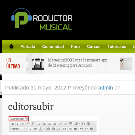
Portada
Comunidad
Foro
Cursos
Tutoriales
LO
MasteringBOX lanza la primera app
de Mastering para Android
ÚLTIMO
MasteringBOX, Masterización on-
Publicado
31 mayo, 2012 Proveyéndo
admin
en
line gratis!
editorsubir
Korg lanza SDD-3000, el nuevo
pedal de delay.
Tutorial de CLA Effects, aprende a
aplicar efectos a tus voces.