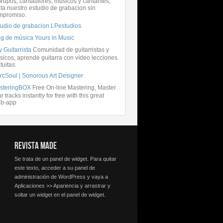
rupos, cantautores, músicos y cantantes,
ita nuestro estudio de grabacion sin
mpromiso.
tudio de grabacion LPestudios
og de música Yours in Music
 Guitarrista
Comunidad de guitarristas y
icos, aprende guitarra con vídeo lecciones
tuitas.
rcSoul | Sonorous Art Designer
steringBOX
Free On-line Mastering, Master
r tracks instantly for free with this great
b-app
REVISTA MADE
Se trata de un panel de widget. Para quitar
este texto, acceder a su panel de
administración de WordPress y vaya a
Aplicaciones >> Apariencia y arrastrar y
soltar un widget en el panel de widget.