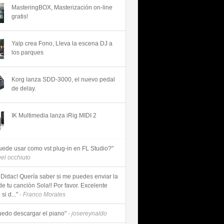
MasteringBOX, Masterización on-line
gratis!
Yalp crea Fono, Lleva la escena DJ a
los parques
Korg lanza SDD-3000, el nuevo pedal
de delay.
IK Multimedia lanza iRig MIDI 2
uede usar como vst plug-in en FL Studio?"
uel occhiuto
 Didac! Quería saber si me puedes enviar la
de tu canción Sola!! Por favor. Excelente
si d..."
- Franco Morales
uedo descargar el piano"
- josereynaldo