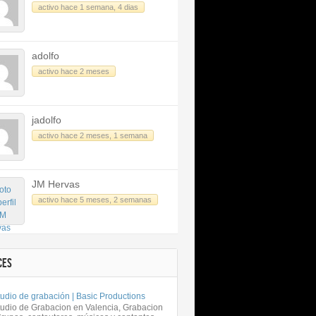
activo hace 1 semana, 4 dias
adolfo
activo hace 2 meses
jadolfo
activo hace 2 meses, 1 semana
JM Hervas
activo hace 5 meses, 2 semanas
CES
udio de grabación | Basic Productions
tudio de Grabacion en Valencia, Grabacion