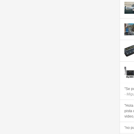
"Se p
- Mig
"Hola
pista 
video, 
"no p