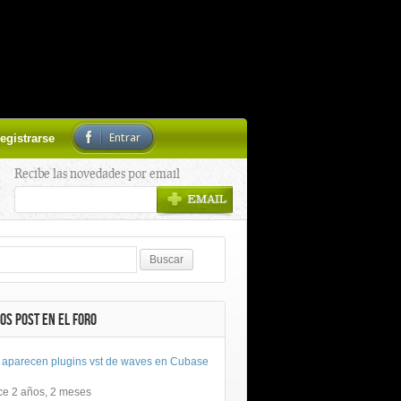
Entrar
egistrarse
Recibe las novedades por email
OS POST EN EL FORO
 aparecen plugins vst de waves en Cubase
ce 2 años, 2 meses